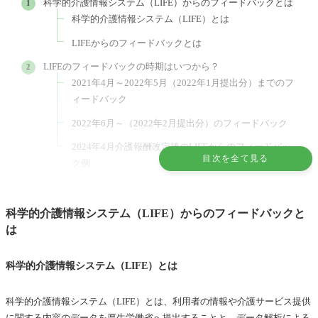
科学的介護情報システム（LIFE）からのフィードバックとは
科学的介護情報システム（LIFE）とは
LIFEからのフィードバックとは
LIFEのフィードバックの時期はいつから？
2021年4月～2022年5月（2022年1月提出分）までのフ
ィードバック
2022年6月～（2022年2月提出分）のフィードバック
2024年4月介護報酬改定後のLIFEからのフィードバッ
目次を全て見る
ク例
LIFEの事業所フィードバック票の内容
LIFEからのフィードバック帳票のサンプル
科学的介護情報システム（LIFE）からのフィードバックと
事業所フィードバック票の活用例
は
LIFEの利用者フィードバック票の内容
科学的介護情報システム（LIFE）とは
利用者フィードバック票の活用例
フィードバックの活用状況・活用方法について
科学的介護情報システム（LIFE）とは、利用者の情報や介護サービス提供
「LIFEへの情報提出が必要な加算とフィードバック
に関する内容のデータを厚生労働省へ提出することと、データ解析による