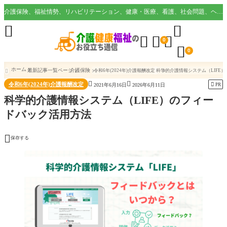
介護保険、福祉情勢、リハビリテーション、健康・医療、看護、社会問題、ヘルスケア業界など様々な切り口から役立つ情報を配信。





0

0
ホーム
最新記事一覧ページ
介護保険
令和6年(2024年)介護報酬改定
科学的介護情報システム（LIFE）



令和6年(2024年)介護報酬改定

PR
2021年6月16日
2026年6月11日
科学的介護情報システム（LIFE）のフィー
ドバック活用方法

保存する