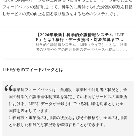
科学的介護推進ページ
フィードバックの活用によって、科学的に裏付けられた介護の実現を目指
しサービスの質の向上を図る取り組みをするためのシステムです。
栄養ページ
個別機能訓練ページ
【2026年最新】科学的介護情報システム「LIF
褥瘡ページ
E」とは？移行・データ提出・対象加算まで総
まとめ
科学的介護情報システム「LIFE（ライフ）」とは、利用
自立支援ページ
者の状態やケアの内容を国のデータベースへ提出し、フ
ィードバックを受け取
排せつページ
口腔ページ
LIFEからのフィードバックとは
服薬ページ
LIFEへのデータ登録・フィードバックのマニュアル
〇事業所フィードバックは、自施設・事業所の利用者の状況と、全
国の科学的介護推進体制加算を算定している同じサービスの事業所
における、LIFEにデータが登録されている利用者を対象とした全
国値を表示しています。
〇自施設・事業所の利用者の状況およびその推移や、全国の利用者
と比較した相対的な状況等を確認することができます。