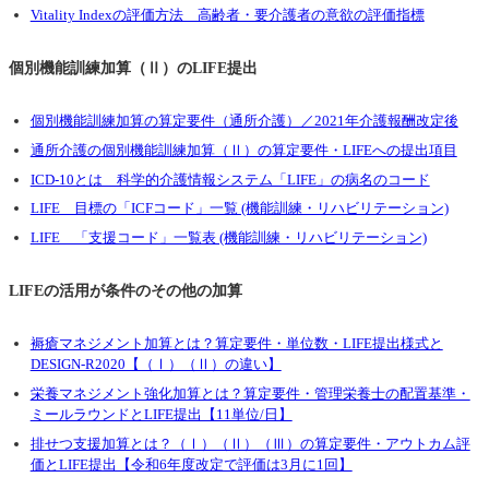
Vitality Indexの評価方法 高齢者・要介護者の意欲の評価指標
個別機能訓練加算（Ⅱ）のLIFE提出
個別機能訓練加算の算定要件（通所介護）／2021年介護報酬改定後
通所介護の個別機能訓練加算（Ⅱ）の算定要件・LIFEへの提出項目
ICD-10とは 科学的介護情報システム「LIFE」の病名のコード
LIFE 目標の「ICFコード」一覧 (機能訓練・リハビリテーション)
LIFE 「支援コード」一覧表 (機能訓練・リハビリテーション)
LIFEの活用が条件のその他の加算
褥瘡マネジメント加算とは？算定要件・単位数・LIFE提出様式と
DESIGN-R2020【（Ⅰ）（Ⅱ）の違い】
栄養マネジメント強化加算とは？算定要件・管理栄養士の配置基準・
ミールラウンドとLIFE提出【11単位/日】
排せつ支援加算とは？（Ⅰ）（Ⅱ）（Ⅲ）の算定要件・アウトカム評
価とLIFE提出【令和6年度改定で評価は3月に1回】