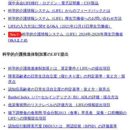
保中央会LIFE移行・ログイン・電子証明書・CSV取込
科学的介護情報システム（LIFE）からのフィードバックとは
科学的介護情報システム（LIFE）厚生労働省へのお問い合わせ方法
LIFEの入力方法に関するQ&A（2021年12月13日厚生労働省）
科学的介護情報システム（LIFE）2024年-2026年厚生労働省
New！
Q&Aまとめ
科学的介護推進体制加算のLIFE提出
科学的介護推進体制加算とは 算定要件とLIFEへの提出項目
障害高齢者の日常生活自立度（寝たきり度）の判定基準・覚え方・留
意点
認知症高齢者の日常生活自立度の判定基準・覚え方・留意点
Barthel Index（バーセルインデックス; BI）ADLの評価・採点方法
低栄養状態のリスクレベルの評価方法 LIFEの情報提出項目
嚥下調整食の食形態 学会分類2013（食事）早見表 栄養・口腔機能の
LIFEへの情報提出項目
認知症行動障害尺度 DBD13とは 周辺症状（BPSD）の評価基準