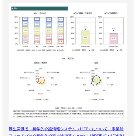
厚生労働省 科学的介護情報システム（LIFE）について 事業所
フィードバック科学的介護推進加算イメージ［PDF形式：670KB］