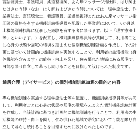
言語聴覚士、看護職員、柔道整復師、あん摩マッサージ指圧師、はり師ま
機能訓練加算（Ⅰ）
たはきゅう師（なお、はり師およびきゅう師については、理学療法士、作
特定施設入居者生活介護・介護老人福祉施設（特養）
業療法士、言語聴覚士、看護職員、柔道整復師またはあん摩マッサージ指
の個別機能訓練加算（Ⅰ）の単位数
圧師の資格を有する機能訓練指導員を配置した事業所において、6か月以
特定施設・特養の個別機能訓練加算（Ⅰ）を人員配置
上機能訓練指導に従事した経験を有する者に限ります。以下「理学療法士
要件
等」といいます。）を配置し、機能訓練指導員等が共同して、利用者ごと
に心身の状態や居宅の環境を踏まえた個別機能訓練計画を作成し、その計
特定施設・特養の個別機能訓練加算（Ⅰ）の算定要
画に基づいて計画的に機能訓練を実施することで、利用者の生活機能（身
件・やること
体機能を含みます）の維持・向上を図り、住み慣れた地域にある居宅で、
個別機能訓練加算（Ⅱ）・（Ⅲ） 20単位／月はLIFE
可能な限り自立して暮らし続けることを目指して設けられた制度です。
の活用が要件
通所介護（デイサービス）の個別機能訓練加算の目的と内容
まとめ
専ら機能訓練を実施する理学療法士等を配置し、機能訓練指導員等が共同
して、利用者ごとに心身の状態や居宅の環境をふまえた個別機能訓練計画
を作成し、当該計画に基づき計画的に機能訓練を行うことで、利用者の生
活機能の維持・向上を図り、住み慣れた地域で居宅において可能な限り自
立して暮らし続けることを目指すために設けられたものです。