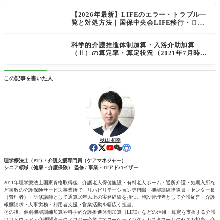
【2026年最新】LIFEのエラー・トラブル一
覧と対処方法｜国保中央会LIFE移行・ログ
イン・電子証明書・CSV取込
科学的介護推進体制加算・入浴介助加算
（Ⅱ）の算定率・算定状況（2021年7月時
点）
この記事を書いた人
秋山 和幸
理学療法士（PT）/ 介護支援専門員（ケアマネジャー）
シニア領域（健康・介護保険） 監修 / 事業・ITアドバイザー
2011年理学療法士国家資格取得後、介護老人保健施設・有料老人ホーム・通所介護・短期入所な
ど複数の介護保険サービス事業所で、リハビリテーション専門職・機能訓練指導員・センター長
（管理者）・研修講師として通算10年以上の実務経験を持つ。施設管理者として介護経営・介護
報酬請求・人事労務・利用者支援・営業活動を幅広く担当。
その後、個別機能訓練加算や科学的介護推進体制加算（LIFE）などの活用・算定を支援する介護
ソフトウェア・介護関連テクノロジー企業にてマーケティング・カスタマーサクセスを担当。介