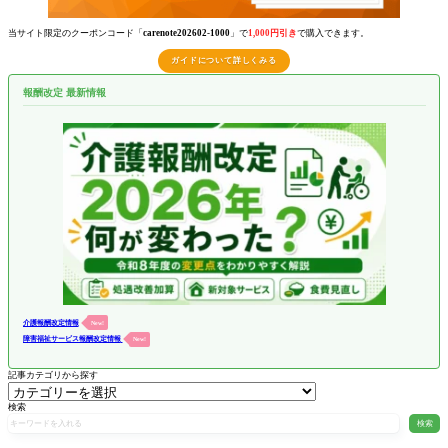
当サイト限定のクーポンコード「
carenote202602-1000
」で
1,000円引き
で購入できます。
ガイドについて詳しくみる
報酬改定 最新情報
介護報酬改定情報
New!
障害福祉サービス報酬改定情報
New!
記事カテゴリから探す
検索
検索