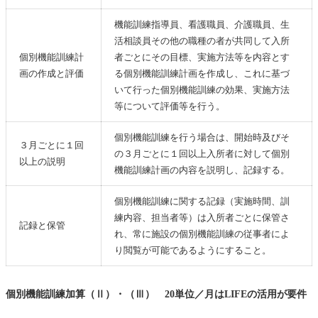
機能訓練指導員、看護職員、介護職員、生
活相談員その他の職種の者が共同して入所
個別機能訓練計
者ごとにその目標、実施方法等を内容とす
画の作成と評価
る個別機能訓練計画を作成し、これに基づ
いて行った個別機能訓練の効果、実施方法
等について評価等を行う。
個別機能訓練を行う場合は、開始時及びそ
３月ごとに１回
の３月ごとに１回以上入所者に対して個別
以上の説明
機能訓練計画の内容を説明し、記録する。
個別機能訓練に関する記録（実施時間、訓
練内容、担当者等）は入所者ごとに保管さ
記録と保管
れ、常に施設の個別機能訓練の従事者によ
り閲覧が可能であるようにすること。
個別機能訓練加算（Ⅱ）・（Ⅲ） 20単位／月はLIFEの活用が要件