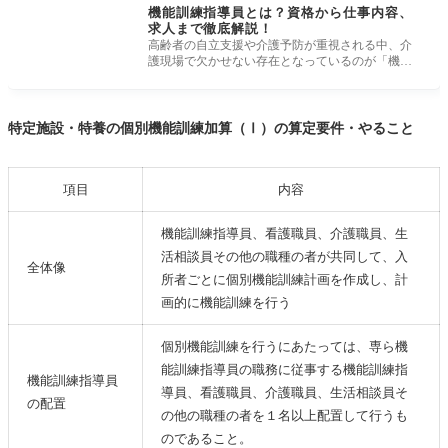
機能訓練指導員とは？資格から仕事内容、
求人まで徹底解説！
高齢者の自立支援や介護予防が重視される中、介
護現場で欠かせない存在となっているのが「機能
訓練指導員」です。医療やリハビリ
特定施設・特養の個別機能訓練加算（Ⅰ）の算定要件・やること
項目
内容
機能訓練指導員、看護職員、介護職員、生
活相談員その他の職種の者が共同して、入
全体像
所者ごとに個別機能訓練計画を作成し、計
画的に機能訓練を行う
個別機能訓練を行うにあたっては、専ら機
能訓練指導員の職務に従事する機能訓練指
機能訓練指導員
導員、看護職員、介護職員、生活相談員そ
の配置
の他の職種の者を１名以上配置して行うも
のであること。