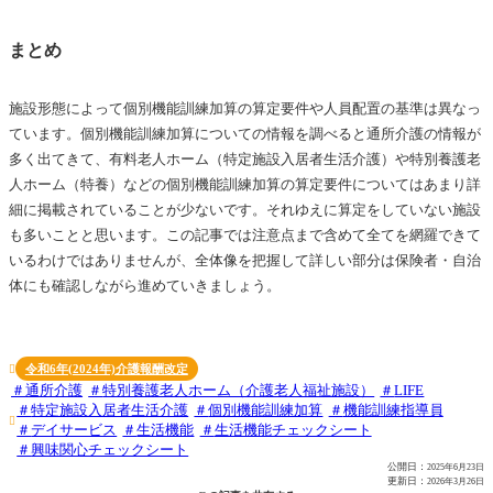
まとめ
施設形態によって個別機能訓練加算の算定要件や人員配置の基準は異なっ
ています。個別機能訓練加算についての情報を調べると通所介護の情報が
多く出てきて、有料老人ホーム（特定施設入居者生活介護）や特別養護老
人ホーム（特養）などの個別機能訓練加算の算定要件についてはあまり詳
細に掲載されていることが少ないです。それゆえに算定をしていない施設
も多いことと思います。この記事では注意点まで含めて全てを網羅できて
いるわけではありませんが、全体像を把握して詳しい部分は保険者・自治
体にも確認しながら進めていきましょう。
令和6年(2024年)介護報酬改定

通所介護
特別養護老人ホーム（介護老人福祉施設）
LIFE
特定施設入居者生活介護
個別機能訓練加算
機能訓練指導員

デイサービス
生活機能
生活機能チェックシート
興味関心チェックシート
公開日：
2025年6月23日
更新日：
2026年3月26日