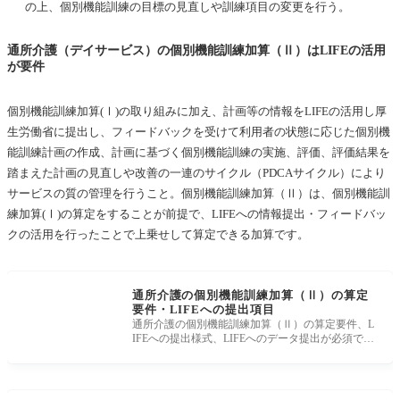
の上、個別機能訓練の目標の見直しや訓練項目の変更を行う。
通所介護（デイサービス）の個別機能訓練加算（Ⅱ）はLIFEの活用
が要件
個別機能訓練加算(Ⅰ)の取り組みに加え、計画等の情報をLIFEの活用し厚
生労働省に提出し、フィードバックを受けて利用者の状態に応じた個別機
能訓練計画の作成、計画に基づく個別機能訓練の実施、評価、評価結果を
踏まえた計画の見直しや改善の一連のサイクル（PDCAサイクル）により
サービスの質の管理を行うこと。個別機能訓練加算（Ⅱ）は、個別機能訓
練加算(Ⅰ)の算定をすることが前提で、LIFEへの情報提出・フィードバッ
クの活用を行ったことで上乗せして算定できる加算です。
通所介護の個別機能訓練加算（Ⅱ）の算定
要件・LIFEへの提出項目
通所介護の個別機能訓練加算（Ⅱ）の算定要件、L
IFEへの提出様式、LIFEへのデータ提出が必須であ
る情報の様式の中で、加算算定のた