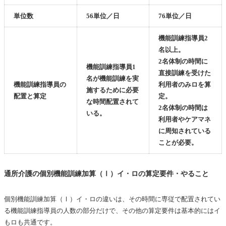
単位数
56単位／日
76単位／日
機能訓練指導員2
名以上。
2名体制の時間に
機能訓練指導員1
直接訓練を受けた
名が機能訓練を実
機能訓練指導員の
利用者のみロを算
施するために必要
配置と算定
定。
な時間配置されて
2名体制の時間は
いる。
利用者やケアマネ
に周知されている
ことが必要。
通所介護の個別機能訓練加算（Ⅰ）イ・ロの算定要件・やること
個別機能訓練加算（Ⅰ）イ・ロの違いは、その時間に専従で配置されてい
る機能訓練指導員の人数の部分だけで、その他の算定要件は基本的にはイ
もロも共通です。