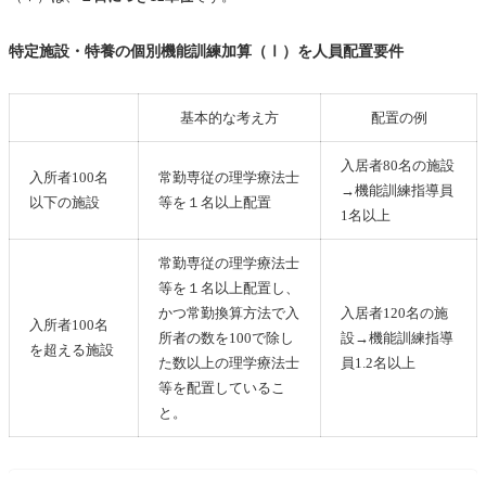
特定施設・特養の個別機能訓練加算（Ⅰ）を人員配置要件
基本的な考え方
配置の例
入居者80名の施設
入所者100名
常勤専従の理学療法士
→機能訓練指導員
以下の施設
等を１名以上配置
1名以上
常勤専従の理学療法士
等を１名以上配置し、
かつ常勤換算方法で入
入居者120名の施
入所者100名
所者の数を100で除し
設→機能訓練指導
を超える施設
た数以上の理学療法士
員1.2名以上
等を配置しているこ
と。