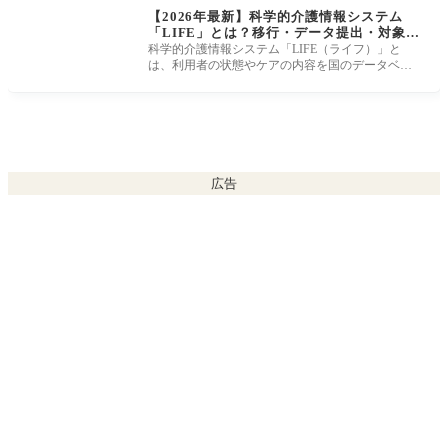
【2026年最新】科学的介護情報システム
「LIFE」とは？移行・データ提出・対象加
算まで総まとめ
科学的介護情報システム「LIFE（ライフ）」と
は、利用者の状態やケアの内容を国のデータベー
スへ提出し、フィードバックを受け取
広告