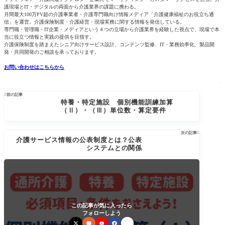
護現場とIT・デジタルの両面から介護業界の課題に携わる。
月間最大100万PV超の介護事業者・介護専門職向け情報メディア「介護健康福祉のお役立ち通
信」を運営。介護保険制度・介護経営・現場実務に関する情報を発信している。
専門職・管理職・IT企業・メディアという４つの立場から介護業界を経験した視点で、現場で本
当に役立つ情報と実践の提供を目指す。
介護保険制度を踏まえたシニア向けサービス設計、コンテンツ監修、IT・業務効率化、製品開
発・共同開発のご相談を承っております。
お問い合わせはこちらから

前の記事
特養・特定施設 個別機能訓練加算
（Ⅱ）・（Ⅲ）単位数・算定要件
次の記事

介護サービス情報の公表制度とは？公表
システムとの関係
この記事が気に入ったら
フォローしよう