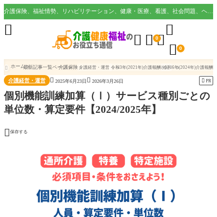
介護保険、福祉情勢、リハビリテーション、健康・医療、看護、社会問題、ヘルスケア業界など様々な切り口から役立つ情報を配信。





0

0
ホーム
最新記事一覧ページ
介護保険
介護経営・運営
令和3年(2021年)介護報酬改定
令和6年(2024年)介護報酬



介護経営・運営

PR
2025年6月23日
2026年3月26日
個別機能訓練加算（Ⅰ）サービス種別ごとの
単位数・算定要件【2024/2025年】

保存する