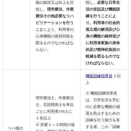
能の維持又は向上を目
指し、
必要な日常生
指し、
理学療法、作業
活の世話及び機能訓
療法その他必要なリハ
練を行うことによ
ビリテーションを行う
り、利用者の社会的
こと
により、利用者の
孤立感の解消及び心
心身機能の維持回復を
身の機能の維持並び
図るものでなければな
に利用者家族の身体
らない。
的及び精神的負担の
軽減を図るものでな
ければならない。
機能訓練指導員
１以
上
※ 機能訓練指導員
理学療法士、作業療法
は、日常生活を営む
士、言語聴覚士を単位
のに必要な機能の減
ごとに利用者100人に
退を防止するための
１名以上
訓練を行う能力を有
※ 所要１～２時間の場
する者。この「訓練
リハ職の