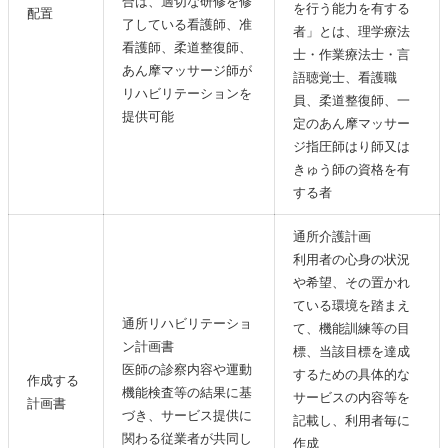
合は、適切な研修を修
を行う能力を有する
配置
了している看護師、准
者」とは、理学療法
看護師、柔道整復師、
士・作業療法士・言
あん摩マッサージ師が
語聴覚士、看護職
リハビリテーションを
員、柔道整復師、一
提供可能
定のあん摩マッサー
ジ指圧師はり師又は
きゅう師の資格を有
する者
通所介護計画
利用者の心身の状況
や希望、その置かれ
ている環境を踏まえ
通所リハビリテーショ
て、機能訓練等の目
ン計画書
標、当該目標を達成
医師の診察内容や運動
するための具体的な
作成する
機能検査等の結果に基
サービスの内容等を
計画書
づき、サービス提供に
記載し、利用者毎に
関わる従業者が共同し
作成