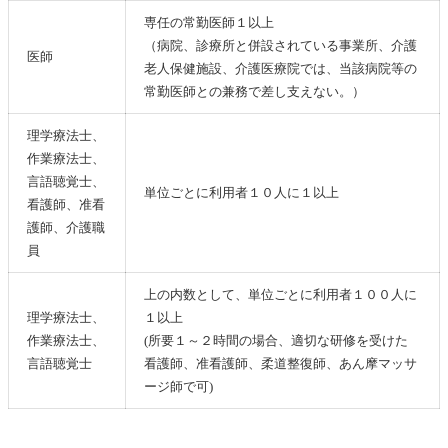
専任の常勤医師１以上
（病院、診療所と併設されている事業所、介護
医師
老人保健施設、介護医療院では、当該病院等の
常勤医師との兼務で差し支えない。）
理学療法士、
作業療法士、
言語聴覚士、
単位ごとに利用者１０人に１以上
看護師、准看
護師、介護職
員
上の内数として、単位ごとに利用者１００人に
理学療法士、
１以上
作業療法士、
(所要１～２時間の場合、適切な研修を受けた
言語聴覚士
看護師、准看護師、柔道整復師、あん摩マッサ
ージ師で可)