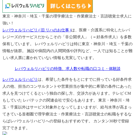
東京・神奈川・埼玉・千葉の理学療法士・作業療法士・言語聴覚士求人に
強い！
レバウェルリハビリ ( 旧 リハのお仕事 )
は、医療・介護系に特化したレバ
レジーズのサービスだからこその「非公開求人」（＝好条件求人）を多数
保有しています。 レバウェルリハビリは特に東京・神奈川・埼玉・千葉の
情報が抜群。 施設や病院内の人間関係や評判など、一人では知ることが難
しい求人票に書かれていない情報も充実しています。
レバウェルリハビリの特徴、求人数や転職の口コミ・体験談
レバウェルリハビリ
は、希望した条件をもとにすでに持っている好条件求
人の他、担当のコンサルタントや営業担当が集中的に希望の条件にあった
求人を見つけてくるという独自の探し方、交渉力があります。テレビ CM
もしていた レバテックの関連会社で安心もあります。 東京・神奈川・埼
玉・千葉以外はサービス対象外となってしまいますが、給与水準が高まっ
てきている首都圏で理学療法士・作業療法士・言語聴覚士の転職をするな
らばレバウェルリハビリへの登録もおすすめです。 カンタン30秒で登録
完了できます。