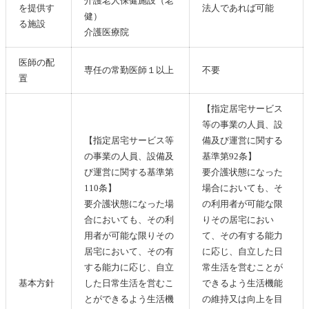
介護老人保健施設（老
を提供す
法人であれば可能
健）
る施設
介護医療院
医師の配
専任の常勤医師１以上
不要
置
【指定居宅サービス
等の事業の人員、設
【指定居宅サービス等
備及び運営に関する
の事業の人員、設備及
基準第92条】
び運営に関する基準第
要介護状態になった
110条】
場合においても、そ
要介護状態になった場
の利用者が可能な限
合においても、その利
りその居宅におい
用者が可能な限りその
て、その有する能力
居宅において、その有
に応じ、自立した日
する能力に応じ、自立
常生活を営むことが
基本方針
した日常生活を営むこ
できるよう生活機能
とができるよう生活機
の維持又は向上を目