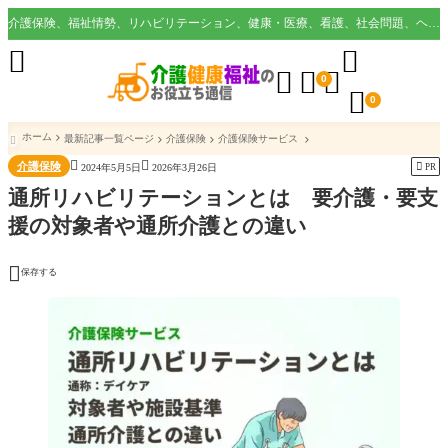
介護保険、福祉情勢、リハビリテーション、健康・医療、看護、社会問題、ヘルスケア業界など様々な切り口から役立つ情報を配信。





0

0
ホーム
最新記事一覧ページ
介護保険
介護保険サービス



介護保険

PR
2024年5月5日
2026年3月26日
通所リハビリテーションとは 要介護・要支
援の対象者や通所介護との違い

保存する