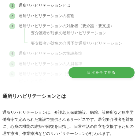
通所リハビリテーションとは
通所リハビリテーションの役割
通所リハビリテーションの対象者（要介護・要支援）
要介護者が対象の通所リハビリテーション
要支援者が対象の介護予防通所リハビリテーション
通所リハビリテーションの施設基準
通所リハビリテーションの人員基準
目次を全て見る
通所リハビリテーション（デイケア）と通所介護（デイサー
ビス）との違い
通所リハビリテーション計画書に位置付けられた各職種の訓
通所リハビリテーションとは
練内容
まとめ
通所リハビリテーションは、介護老人保健施設、病院、診療所など厚生労
働省令で定められた施設で提供されるサービスです。居宅要介護者を対象
に、心身の機能の維持や回復を目指し、日常生活の自立を支援するための
理学療法、作業療法などのリハビリテーションが行われます。