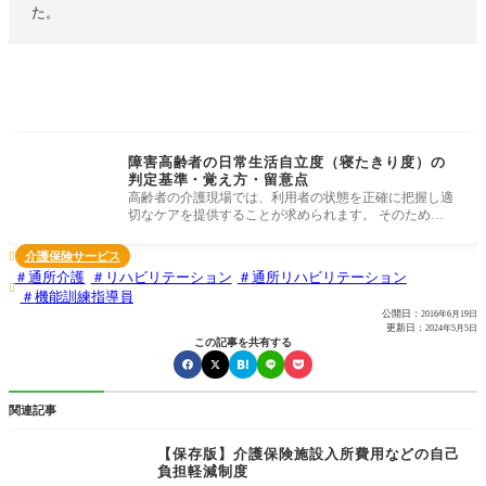
た。
障害高齢者の日常生活自立度（寝たきり度）の
判定基準・覚え方・留意点
高齢者の介護現場では、利用者の状態を正確に把握し適
切なケアを提供することが求められます。 そのために
「障害高齢者の日常生
介護保険サービス

通所介護
リハビリテーション
通所リハビリテーション

機能訓練指導員
公開日：
2016年6月19日
更新日：
2024年5月5日
この記事を共有する
関連記事
【保存版】介護保険施設入所費用などの自己
負担軽減制度