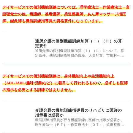
デイサービスでの個別機能訓練については、
理学療法士・作業療法士・言
語聴覚士の他、看護師、准看護師、柔道整復師、あん摩マッサージ指圧
師、鍼灸師も機能訓練指導員の資格要件になっています。
通所介護の個別機能訓練加算（Ⅰ）（Ⅱ）の算
定要件
通所介護の個別機能訓練加算（Ⅰ）（Ⅱ）について、算
定条件、機能訓練指導員の職種、人員配置、市町村への
届出、算定単位数、機
デイサービスでの個別機能訓練は、身体機能向上や生活機能向上
（ADL/IADL/趣味/活動など）に着目して行われるもの
で、
必ずしも医師
の指示を必要とする訓練ではありません
。
介護分野の機能訓練指導員のリハビリに医師の
指示書は必要か
機能訓練指導員が行う機能訓練に医師の指示が必要か、
理学療法士（ＰＴ）・作業療法士（ＯＴ）、柔道整復師
などがデイサービス（