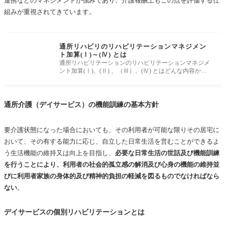
連携などのマネジメントが強みであり、介護報酬上もこの点を評価する仕
組みが重視されてきています。
通所リハビリのリハビリテーションマネジメン
ト加算(Ⅰ)～(Ⅳ) とは
通所リハビリテーションのリハビリテーションマネジメ
ント加算(Ⅰ)、(Ⅱ) 、（Ⅲ）、(Ⅳ) とはどんな内容か紹
介します。通称「リハ
通所介護（デイサービス）の機能訓練の基本方針
要介護状態になった場合においても、その利用者が可能な限りその居宅に
おいて、その有する能力に応じ、自立した日常生活を営むことができるよ
う生活機能の維持又は向上を目指し、
必要な日常生活の世話及び機能訓練
を行うことにより、利用者の社会的孤立感の解消及び心身の機能の維持並
びに利用者家族の身体的及び精神的負担の軽減を図るものでなければなら
ない
。
デイサービスの個別リハビリテーションとは