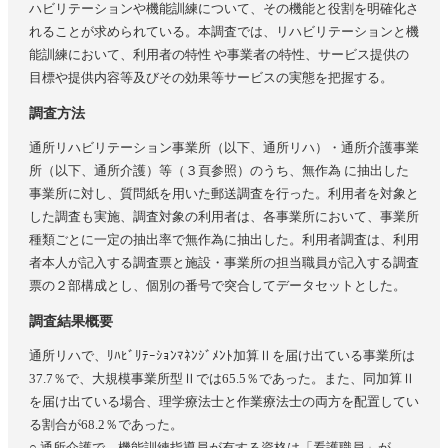
ハビリテーションや機能訓練について、その機能と役割を明確化さ
れることが求められている。本調査では、リハビリテーションと機
能訓練において、利用者の特性 や事業者の特性、サービス提供の
目標や提供内容等及びその効果等サービスの実態を把握する。
調査方法
通所リハビリテーション事業所（以下、通所リハ）・通所介護事業
所（以下、通所介護）等（３頁参照）のうち、無作為 に抽出した
事業所に対し、質問紙を用いた郵送調査を行った。利用者を対象と
した調査も実施、調査対象の利用者は、各事業所において、事業所
種類ごとに一定の抽出率で無作為に抽出した。利用者調査は、利用
者本人が記入する調査票と施設・事業所の担当職員が記入する調査
票の２部構成とし、個別の番号で突合してデータセットとした。
調査結果概要
通所リハで、ﾘﾊﾋﾞﾘﾃｰｼｮﾝﾏﾈﾝｼﾞﾒﾝﾄ加算Ⅱを届け出ている事業所は
37.7％で、大規模事業所型Ⅱでは65.5％であった。また、同加算Ⅱ
を届け出ている場合、理学療法士と作業療法士の両方を配置してい
る割合が68.2％であった。
○ 通所介護で、機能訓練指導員が有する資格は「看護職員」が