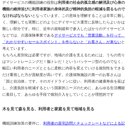
デイサービスの機能訓練の役割は
利用者の社会的孤立感の解消及び心身の
機能の維持並びに利用者家族の身体的及び精神的負担の軽減を図るもので
なければならない
となっています。この意味を理解することは非常に難し
く、理解しても実際にどのようにデイサービス運営に反映したらよいかは
難しい部分です。特に、近年の規制緩和で参入したばかりのデイサービス
などでは、介護保険事業である
デイサービスでも「営業活動」を行って、
「わかりやすいセールスポイント」を作らないと「お客さん」が来ない
と
考えています。
もちろん差別化は必要ですが、地域の介護を支えるためには、うちの売り
はマシントレーニングだ！脳トレだ！というパッケージ型のものでなく、
幅広い利用者のニーズとともに柔軟に内容を変えていける個別性をできる
だけ重視した方が貢献度が高いです。介護保険施設の第一のお客さんは
「国と自治体」です。そのガイドラインに従い、利用者の健康寿命を延ば
し、介護負担を軽減するという国家的ニーズのために、あらゆる生活機能
に着目して、あらゆる手段で個別介入をしていくことが理想的です
木を見て森を見る、利用者と家庭を見て地域を見る
機能訓練加算の要件に、
利用者の居宅訪問とチェックシートなどによる記