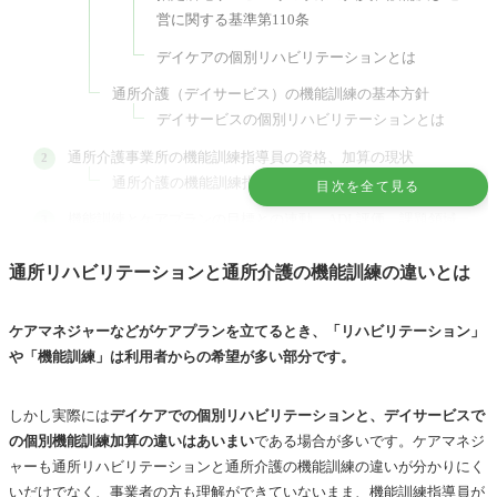
営に関する基準第110条
デイケアの個別リハビリテーションとは
通所介護（デイサービス）の機能訓練の基本方針
デイサービスの個別リハビリテーションとは
通所介護事業所の機能訓練指導員の資格、加算の現状
通所介護の機能訓練指導員と加算算定割合
目次を全て見る
機能訓練とケアプランの目標との連動、ADL評価、課題領域
ADLの予後予測と生活機能訓練
通所リハビリテーションと通所介護の機能訓練の違いとは
機能訓練実施計画の作成者別 最も優先順位が高い課題、実施
訓練プログラム
ケアマネジャーなどがケアプランを立てるとき、「リハビリテーション」
機能訓練についておたきやまの考察
や「機能訓練」は利用者からの希望が多い部分です。
デイサービスの機能訓練の役割
木を見て森を見る、利用者と家庭を見て地域を見る
しかし実際には
デイケアでの個別リハビリテーションと、デイサービスで
の個別機能訓練加算の違いはあいまい
である場合が多いです。ケアマネジ
参考資料：リハビリテーションと機能訓練の機能分化とその
ャーも通所リハビリテーションと通所介護の機能訓練の違いが分かりにく
在り方に関する調査研究事業
いだけでなく、事業者の方も理解ができていないまま、機能訓練指導員が
調査の目的