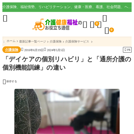
介護保険、福祉情勢、リハビリテーション、健康・医療、看護、社会問題、ヘルスケア業界など様々な切り口から役立つ情報を配信。





0

0
ホーム
最新記事一覧ページ
介護保険
介護保険サービス



介護保険

PR
2016年6月19日
2024年5月5日
「デイケアの個別リハビリ」と「通所介護の
個別機能訓練」の違い

保存する