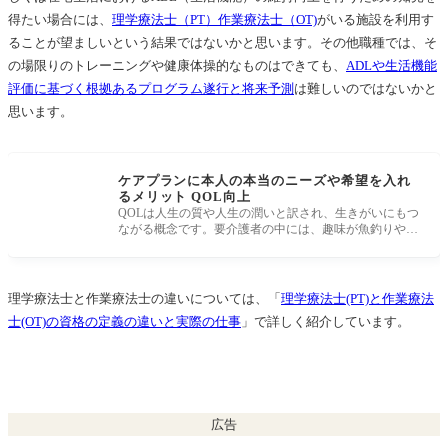
得たい場合には、
理学療法士（PT）作業療法士（OT)
がいる施設を利用す
ることが望ましいという結果ではないかと思います。その他職種では、そ
の場限りのトレーニングや健康体操的なものはできても、
ADLや生活機能
評価に基づく根拠あるプログラム遂行と将来予測
は難しいのではないかと
思います。
ケアプランに本人の本当のニーズや希望を入れ
るメリット QOL向上
QOLは人生の質や人生の潤いと訳され、生きがいにもつ
ながる概念です。要介護者の中には、趣味が魚釣りやゴ
ルフなど、現実的にはそ
理学療法士と作業療法士の違いについては、「
理学療法士(PT)と作業療法
士(OT)の資格の定義の違いと実際の仕事
」で詳しく紹介しています。
広告