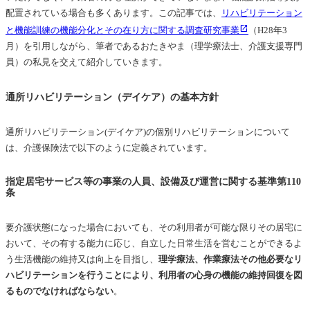
配置されている場合も多くあります。この記事では、
リハビリテーション
調査方法
と機能訓練の機能分化とその在り方に関する調査研究事業
（H28年3
調査結果概要
月）を引用しながら、筆者であるおたきやま（理学療法士、介護支援専門
員）の私見を交えて紹介していきます。
通所リハビリテーション（デイケア）の基本方針
通所リハビリテーション(デイケア)の個別リハビリテーションについて
は、介護保険法で以下のように定義されています。
指定居宅サービス等の事業の人員、設備及び運営に関する基準第110
条
要介護状態になった場合においても、その利用者が可能な限りその居宅に
おいて、その有する能力に応じ、自立した日常生活を営むことができるよ
う生活機能の維持又は向上を目指し、
理学療法、作業療法その他必要なリ
ハビリテーションを行うことにより、利用者の心身の機能の維持回復を図
るものでなければならない
。