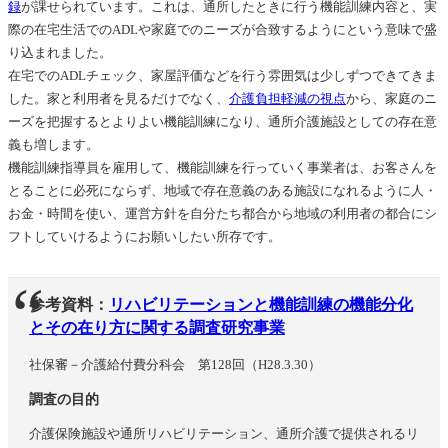
録
が課せられています。これは、通所したときに行う機能訓練内容と、実
際の在宅生活でのADLや家庭でのニーズが合致するようにという意味で盛
り込まれました。
在宅でのADLチェック、家屋評価などを行う雰囲気は少しずつできてきま
した。家と利用者を見るだけでなく、
介護負担軽減の視点
から、家庭のニ
ーズを把握するとよりよい機能訓練になり、通所介護施設としての存在意
義も増します。
機能訓練指導員を雇用して、機能訓練を行っていく事業者は、お客さんを
とることに必死にならず、地域で存在意義のある施設になれるように人・
お金・時間を使い、運営方針を自分たち都合から地域の利用者の都合にシ
フトしていけるようにお願いしたい所存です。
参考資料：
リハビリテーションと機能訓練の機能分化
とその在り方に関する調査研究事業
社保審－介護給付費分科会 第128回（H28.3.30）
調査の目的
介護保険施設や通所リハビリテーション、通所介護で提供されるリ