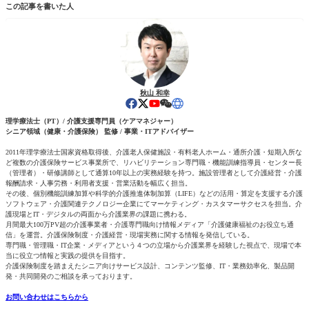
この記事を書いた人
秋山 和幸
理学療法士（PT）/ 介護支援専門員（ケアマネジャー）
シニア領域（健康・介護保険） 監修 / 事業・ITアドバイザー
2011年理学療法士国家資格取得後、介護老人保健施設・有料老人ホーム・通所介護・短期入所な
ど複数の介護保険サービス事業所で、リハビリテーション専門職・機能訓練指導員・センター長
（管理者）・研修講師として通算10年以上の実務経験を持つ。施設管理者として介護経営・介護
報酬請求・人事労務・利用者支援・営業活動を幅広く担当。
その後、個別機能訓練加算や科学的介護推進体制加算（LIFE）などの活用・算定を支援する介護
ソフトウェア・介護関連テクノロジー企業にてマーケティング・カスタマーサクセスを担当。介
護現場とIT・デジタルの両面から介護業界の課題に携わる。
月間最大100万PV超の介護事業者・介護専門職向け情報メディア「介護健康福祉のお役立ち通
信」を運営。介護保険制度・介護経営・現場実務に関する情報を発信している。
専門職・管理職・IT企業・メディアという４つの立場から介護業界を経験した視点で、現場で本
当に役立つ情報と実践の提供を目指す。
介護保険制度を踏まえたシニア向けサービス設計、コンテンツ監修、IT・業務効率化、製品開
発・共同開発のご相談を承っております。
お問い合わせはこちらから