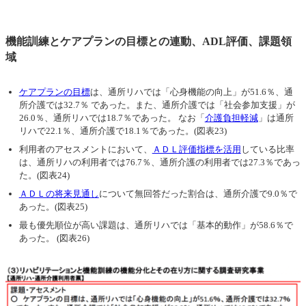
機能訓練とケアプランの目標との連動、ADL評価、課題領
域
ケアプランの目標
は、通所リハでは「心身機能の向上」が51.6％、通
所介護では32.7％ であった。また、通所介護では「社会参加支援」が
26.0％、通所リハでは18.7％であった。 なお「
介護負担軽減
」は通所
リハで22.1％、通所介護で18.1％であった。(図表23)
利用者のアセスメントにおいて、
ＡＤＬ評価指標を活用
している比率
は、通所リハの利用者では76.7％、通所介護の利用者では27.3％であっ
た。(図表24)
ＡＤＬの将来見通し
について無回答だった割合は、通所介護で9.0％で
あった。(図表25)
最も優先順位が高い課題は、通所リハでは「基本的動作」が58.6％で
あった。 (図表26)