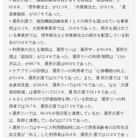
65.6％、「理学療法士」が11.5％、「作業療法士」が 6.1％、「柔
道整復師」が10.7％であった。
○ 通所介護で、個別機能訓練加算ⅠとⅡの両方を届け出ている事業
所は11.5％、大規模事業所では、25.0％であっ た。両方を届け出て
いる事業所では、理学療法士と作業療法士の両方を配置している割
合が13.6％であった。
○ 利用者の主たる傷病は、通所リハは「脳卒中」が43.4％、通所介
護は「認知症」が22.4％であった。通所リハの利用 期間は「12か
月以上」が69.7％、通所介護は69.8％であった。
○ ケアプランの目標は、通所リハの利用者では「心身機能の向上」
が51.6％、通所介護では32.7％であった。また、通 所介護では「社
会参加支援」が26.0％、通所リハでは18.7％であった。 なお「介護
負担軽減」は通所リハで22.1％、通 所介護で18.1％であった
○ ＡＤＬのｱｾｽﾒﾝﾄで評価指標を用いている割合は、通所リハの利
用者では76.7％、通所介護では27.3％であった。
○ 通所リハでは、90.4％が指示医と連携しているが、通所介護で
は、医師と連携しているのは17.2％であった。
○ 通所リハではサービス利用開始時に比べて障害高齢者の日常生活
自立度が「向上」した利用者は26.6％、通所介 護では12.4％であっ