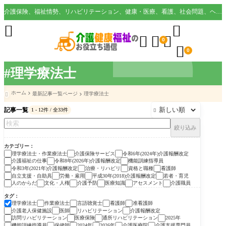
介護保険、福祉情勢、リハビリテーション、健康・医療、看護、社会問題、ヘルスケア業界など様々な切り口から役立つ情報を配信。





0

0
#理学療法士
ホーム
最新記事一覧ページ
理学療法士

記事一覧
1 - 12件 / 全33件

絞り込み
カテゴリー
理学療法士・作業療法士
介護保険サービス
令和6年(2024年)介護報酬改定
介護福祉の仕事
令和8年(2026年)介護報酬改定
機能訓練指導員
令和3年(2021年)介護報酬改定
治療・リハビリ
資格と職種
看護師
自立支援・自助具
労働・雇用
平成30年(2018)介護報酬改定
若者・育児
人のからだ
文化・人権
介護予防
医療知識
アセスメント
介護職員
タグ
理学療法士
作業療法士
言語聴覚士
看護師
准看護師
介護老人保健施設
医師
リハビリテーション
介護報酬改定
訪問リハビリテーション
医療保険
通所リハビリテーション
2025年
機能訓練指導員
保健師
2024年
2026年
介護医療院
介護支援専門員