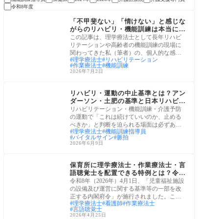
令和8年度
老後生活
「不甲斐ない」「情けない」と感じな
がらのリハビリ・機能訓練は本当に必
要か
この記事は、理学療法士として長年リハビ
リテーションや高齢者の機能訓練の現場に
関わってきた私（筆者）の、個人的な感想
理学療法士
リハビリテーション
と意見
作業療法士
機能訓練
2026年7月2日
治療・リハビリ
リハビリ・運動の中止基準とは？アン
ダーソン・土肥の基準と日本リハビリ
テーション医学会ガイドラインによる
リハビリテーション・機能訓練・介護予防
中止の判断目安
の運動で「これは続けていいのか、止める
べきか」と判断を迫られる場面は必ずあり
理学療法士
機能訓練指導員
ます。
バイタルサイン
脈拍
2026年6月9日
若者・育児
保育所に理学療法士・作業療法士・言
語聴覚士を配置できる特例とは？令和
8年4月改正の内容と現場への影響
令和8年（2026年）4月1日、「児童福祉施設
の設備及び運営に関する基準等の一部を改
正する内閣府令」が施行されました。この
理学療法士
看護師
作業療法士
改正に
言語聴覚士
2026年4月25日