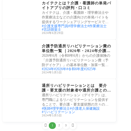
カイテクとは？介護・看護師の単発バ
イトアプリの評判・口コミ
カイテクは、介護・看護師・理学療法士や
作業療法士などの介護向けの単発バイトを
提供するワークシェアリングサービスで
介護支援専門員
理学療法士
作業療法士
す。ブラ
言語聴覚士
2024年6月29日
令和6年(2024年)介護報
酬改定
介護予防通所リハビリテーション費の
単位数一覧 ｜2026年・2024年介護報
酬改定対応
2026年6月（令和8年6月）からの介護保険の
「介護予防通所リハビリテーション費（予
防デイケア）」の基本単位数・加算一覧・
2024年
2026年
令和6年度
2025年
減算一
2024年5月5日
介護保険サービス
通所リハビリテーションとは 要介
護・要支援の対象者や通所介護との違
い
通所リハビリテーション（デイケア）は、
専門職によるリハビリテーションを提供す
ることで、要介護・要支援状態の方々の身
医師
理学療法士
介護老人保健施設
体機能
リハビリテーション
2024年5月5日


1
2
3