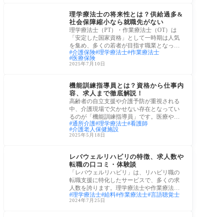
理学療法士・作業療法
士
理学療法士の将来性とは？供給過多&
社会保障縮小なら就職先がない
理学療法士（PT）・作業療法士（OT）は
「安定した国家資格」として一時期は人気
を集め、多くの若者が目指す職業となって
介護保険
理学療法士
作業療法士
きました
医療保険
2025年7月10日
介護保険サービス
機能訓練指導員とは？資格から仕事内
容、求人まで徹底解説！
高齢者の自立支援や介護予防が重視される
中、介護現場で欠かせない存在となってい
るのが「機能訓練指導員」です。医療やリ
通所介護
理学療法士
看護師
ハビリ
介護老人保健施設
2025年5月18日
介護福祉の仕事
レバウェルリハビリの特徴、求人数や
転職の口コミ・体験談
「レバウェルリハビリ」は、リハビリ職の
転職支援に特化したサービスで、多くの求
人数を誇ります。理学療法士や作業療法
理学療法士
給料
作業療法士
言語聴覚士
士、言語
2024年7月25日
労働・雇用