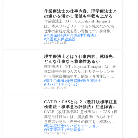
理学療法士・作業療法
士
作業療法士の仕事内容、理学療法士と
の違いを活かし価値も年収も上がる
作業療法士（OT：Occupational Therapist）
は、本来リハビリテーション職のなかでも
仕事の射程が最も広い資格です。身体機能
介護保険
通所介護
理学療法士
だけでなく、
介護老人保健施設
2026年3月28日
理学療法士・作業療法
士
理学療法士とは？仕事内容、就職先、
どんな仕事なら将来性あるか
理学療法士（PT：Physical Therapist）は、身
体に障害を持つ人のリハビリテーションを
担う国家資格職です。病院・介護施設・ス
厚生労働省
介護保険
理学療法士
ポーツ分
リハビリテーション
2026年3月22日
アセスメント
CAT-R・CASとは？（改訂版標準注意
検査法・標準意欲評価法）注意障害と
意欲低下の評価
CAT-R（改訂版標準注意検査法）・CAS（標
準意欲評価法）は、脳損傷後にみられる注
意障害や意欲・自発性の低下を、標準化さ
理学療法士
リハビリテーション
れた方法
作業療法士
言語聴覚士
2026年3月10日