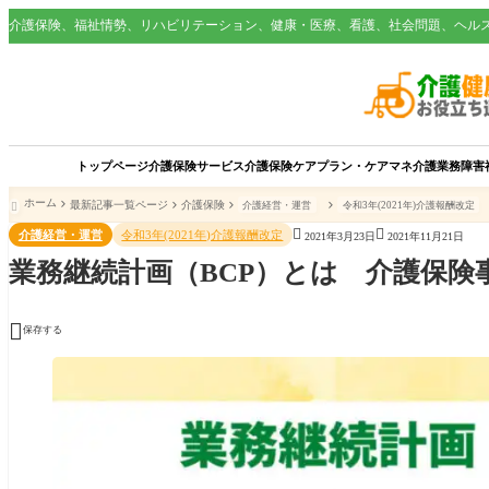
介護保険、福祉情勢、リハビリテーション、健康・医療、看護、社会問題、ヘル
トップページ
介護保険サービス
介護保険
ケアプラン・ケアマネ
介護業務
障害
ホーム
最新記事一覧ページ
介護保険
介護経営・運営
令和3年(2021年)介護報酬改定



介護経営・運営
令和3年(2021年)介護報酬改定
2021年3月23日
2021年11月21日
業務継続計画（BCP）とは 介護保険

保存する