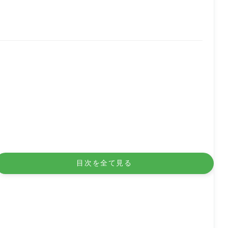
目次を全て見る
役割分担、判断ができる体制の構築