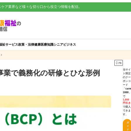
スケア業界など様々な切り口から役立つ情報を配信。
福祉サービス
政策・法律
健康
医療知識
シニアビジネス

PR
当サイ
事業で義務化の研修とひな形例
ト限定
のクー
ポンコ
ード
「
care
1000
で
1,000
円引き
で購入
できま
す。
ガ
イ
ド