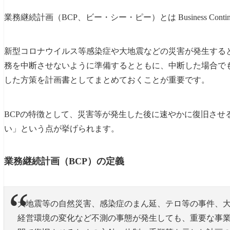
業務継続計画（BCP、ビー・シー・ピー）とは Business Continu
感染（疑い）者が発生した場合の対応
職員確保
新型コロナウイルス等感染症や大地震などの災害が発生する
業務の優先順位の整理
務を中断させないように準備するとともに、中断した場合で
した方策を計画書としてまとめておくことが重要です。
計画を実行できるよう普段からの周知・研修
業務継続計画（BCP）のガイドライン・研修動画・
BCPの特徴として、災害等が発生した後に速やかに復旧させ
い」という点が挙げられます。
業務継続計画（BCP）の定義
大地震等の自然災害、感染症のまん延、テロ等の事件、
経営環境の変化など不測の事態が発生しても、重要な事