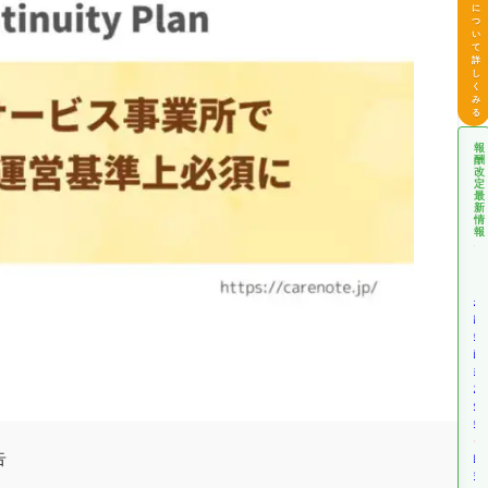
に
つ
い
て
詳
し
く
み
る
報
酬
改
定
最
新
情
報
介
護
報
酬
改
定
情
報
告
障
害