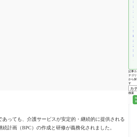
福
祉
サ
ー
ビ
ス
報
酬
改
定
情
報
記事カ
テゴリ
から探
す
検索
合であっても、介護サービスが安定的・継続的に提供される
続計画（BPC）の作成と研修が義務化されました。