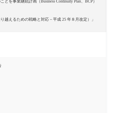
計画（Business Continuity Plan、BCP）
越えるための戦略と対応－平成 25 年８月改定）」
告