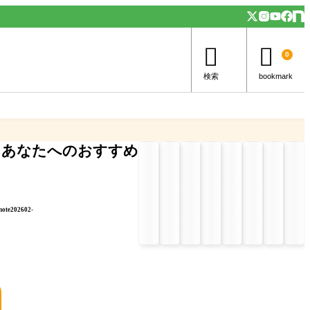


0
検索
bookmark
あなたへのおすすめ
note202602-
」