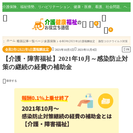
介護保険、福祉情勢、リハビリテーション、健康・医療、看護、社会問題、ヘルスケア業界など様々な切り口から役立つ情報を配信。





0

0
ホーム
最新記事一覧ページ
介護保険
令和3年(2021年)介護報酬改定
新型コロナウイルス対策



令和3年(2021年)介護報酬改定

PR
2021年10月1日
2021年11月4日
【介護・障害福祉】2021年10月～感染防止対
策の継続の経費の補助金

保存する