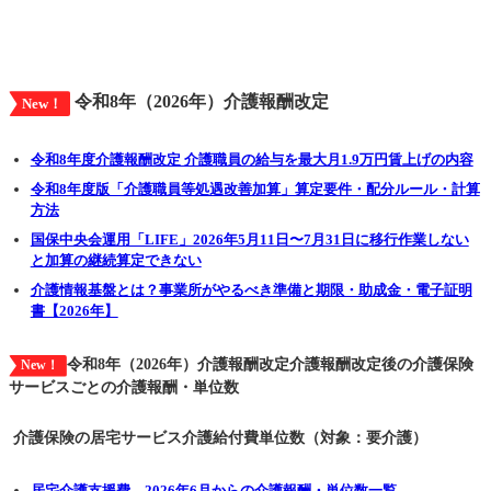
令和8年（2026年）介護報酬改定
New！
令和8年度介護報酬改定 介護職員の給与を最大月1.9万円賃上げの内容
令和8年度版「介護職員等処遇改善加算」算定要件・配分ルール・計算
方法
国保中央会運用「LIFE」2026年5月11日〜7月31日に移行作業しない
と加算の継続算定できない
介護情報基盤とは？事業所がやるべき準備と期限・助成金・電子証明
書【2026年】
令和8年（2026年）介護報酬改定介護報酬改定後の介護保険
New！
サービスごとの介護報酬・単位数
介護保険の居宅サービス介護給付費単位数（対象：要介護）
居宅介護支援費 2026年6月からの介護報酬・単位数一覧