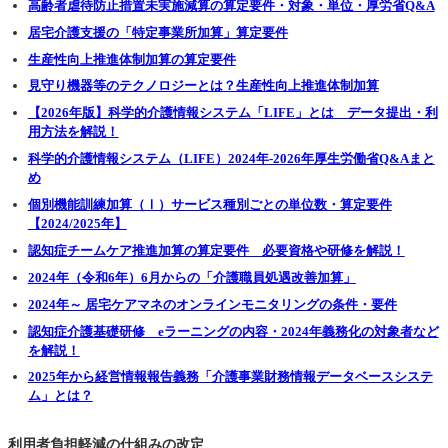
高齢者虐待防止措置未実施減算の算定要件・対象・単位・厚労省Q&A
居宅介護支援の「特定事業所加算」算定要件
生産性向上推進体制加算の算定要件
見守り機器等のテクノロジーとは？生産性向上推進体制加算
【2026年版】科学的介護情報システム「LIFE」とは データ提出・利
用方法を解説！
科学的介護情報システム（LIFE）2024年-2026年厚生労働省Q&Aまと
め
個別機能訓練加算（Ⅰ）サービス種別ごとの単位数・算定要件
【2024/2025年】
認知症チームケア推進加算の算定要件 必要資格や研修を解説！
2024年（令和6年）6月からの「介護職員処遇改善加算」
2024年～ 居宅ケアマネのオンラインモニタリングの条件・要件
認知症介護基礎研修 eラーニングの内容・2024年義務化の対象者など
を解説！
2025年から経営情報報告義務「介護事業財務情報データベースシステ
ム」とは？
利用者負担軽減の仕組みの改定