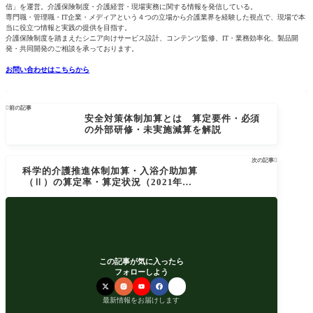
信」を運営。介護保険制度・介護経営・現場実務に関する情報を発信している。
専門職・管理職・IT企業・メディアという４つの立場から介護業界を経験した視点で、現場で本
当に役立つ情報と実践の提供を目指す。
介護保険制度を踏まえたシニア向けサービス設計、コンテンツ監修、IT・業務効率化、製品開
発・共同開発のご相談を承っております。
お問い合わせはこちらから

前の記事
安全対策体制加算とは 算定要件・必須
の外部研修・未実施減算を解説
次の記事

科学的介護推進体制加算・入浴介助加算
（Ⅱ）の算定率・算定状況（2021年7月
時点）
この記事が気に入ったら
フォローしよう
最新情報をお届けします