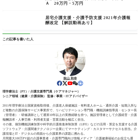
Ａ 20万円・5万円
居宅介護支援・介護予防支援 2021年介護報
酬改定 【解説動画あり】
この記事を書いた人
秋山 和幸
理学療法士（PT）/ 介護支援専門員（ケアマネジャー）
シニア領域（健康・介護保険） 監修 / 事業・ITアドバイザー
2011年理学療法士国家資格取得後、介護老人保健施設・有料老人ホーム・通所介護・短期入所な
ど複数の介護保険サービス事業所で、リハビリテーション専門職・機能訓練指導員・センター長
（管理者）・研修講師として通算10年以上の実務経験を持つ。施設管理者として介護経営・介護
報酬請求・人事労務・利用者支援・営業活動を幅広く担当。
その後、個別機能訓練加算や科学的介護推進体制加算（LIFE）などの活用・算定を支援する介護
ソフトウェア・介護関連テクノロジー企業にてマーケティング・カスタマーサクセスを担当。介
護現場とIT・デジタルの両面から介護業界の課題に携わる。
月間最大100万PV超の介護事業者・介護専門職向け情報メディア「介護健康福祉のお役立ち通