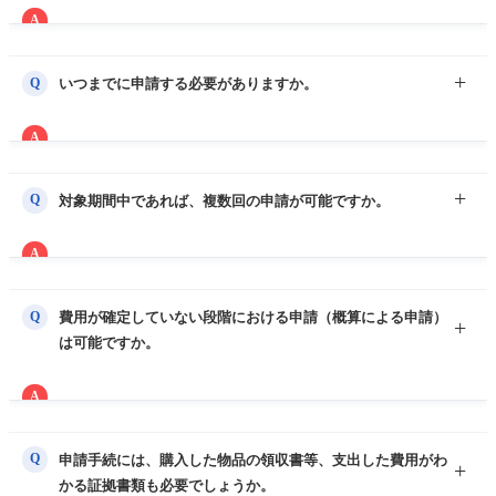
A
インターネットを利用した電子申請が困難な場合は以下の連絡
先にお問い合わせください。その際に郵送等の申請方法につい
Q
いつまでに申請する必要がありますか。
てご案内いたします。
※ 厚生労働省医療提供体制支援補助金コールセンター
A
電話：０１２０－３３６－９３３（平日 9:30～18:00）
申請期限は、令和４年１月 31 日です。
Q
対象期間中であれば、複数回の申請が可能ですか。
A
申請は各施設で１回のみです。
Q
費用が確定していない段階における申請（概算による申請）
は可能ですか。
A
○ 本補助金は全て精算交付となるため、申請は全ての事業に要
する費用が確定してから行ってください。概算による受付は行
Q
申請手続には、購入した物品の領収書等、支出した費用がわ
わないこととしておりますのでご留意願います。
かる証拠書類も必要でしょうか。
〇 例えば、物品であれば納品が完了し、費用が確定してから申