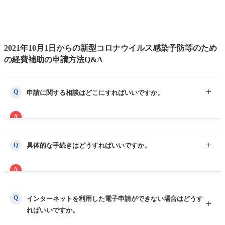
2021年10月1日からの新型コロナウイルス感染予防等のため
の経費補助の申請方法Q&A
Q
申請に関する相談はどこにすればいいですか。
A
国が直接交付を行う事業となっているため、申請先は国（厚生
労働大臣）となります。
Q
具体的な手続きはどうすればいいですか。
○ 申請書方法など申請に関する相談などは、以下の連絡先にお
問い合わせください。
A
※ 厚生労働省医療提供体制支援補助金コールセンター
○ 医療機関等の事務の簡素化の観点から、領収書等の添付を省
電話：０１２０－３３６－９３３（平日 9:30～18:00）
略し、インターネットを利用した電子申請を予定しています。
Q
インターネットを利用した電子申請ができない場合はどうす
○ 厚生労働省ホームページに電子申請システムを開設する予定
ればいいですか。
（11 月 1 日目途）ですが、後日改めてご連絡いたします。