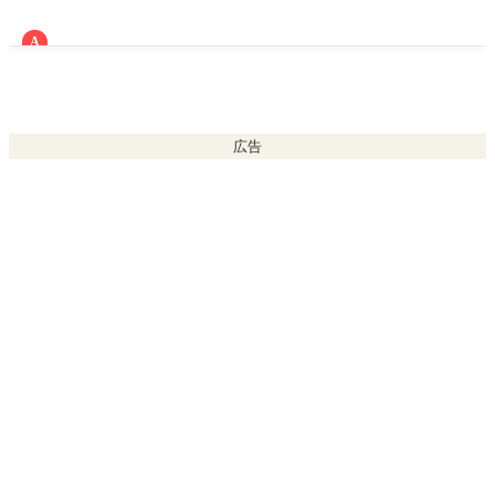
請してください。
A
○ 支出した費用の金額を入力すれば領収書等の証拠書類の提出
は不要です。
〇 なお、領収書等の証拠書類は、医療機関において交付決定か
ら５年間は保管しておいてください。
広告