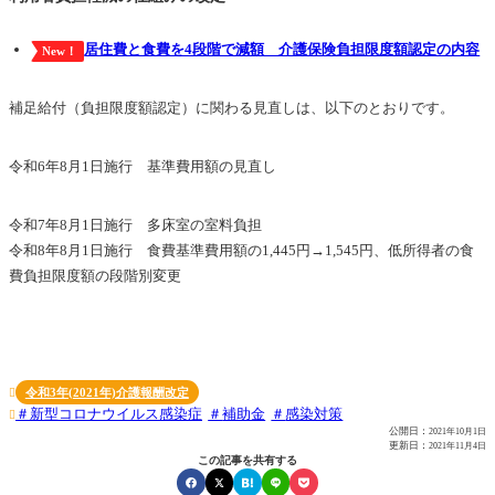
居住費と食費を4段階で減額 介護保険負担限度額認定の内容
New！
補足給付（負担限度額認定）に関わる見直しは、以下のとおりです。
令和6年8月1日施行 基準費用額の見直し
令和7年8月1日施行 多床室の室料負担
令和8年8月1日施行 食費基準費用額の1,445円→1,545円、低所得者の食
費負担限度額の段階別変更
令和3年(2021年)介護報酬改定

新型コロナウイルス感染症
補助金
感染対策

公開日：
2021年10月1日
更新日：
2021年11月4日
この記事を共有する