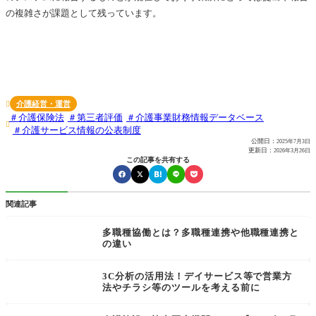
の複雑さが課題として残っています。
介護経営・運営

介護保険法
第三者評価
介護事業財務情報データベース

介護サービス情報の公表制度
公開日：
2025年7月3日
更新日：
2026年3月26日
この記事を共有する
関連記事
多職種協働とは？多職種連携や他職種連携と
の違い
3C分析の活用法！デイサービス等で営業方
法やチラシ等のツールを考える前に