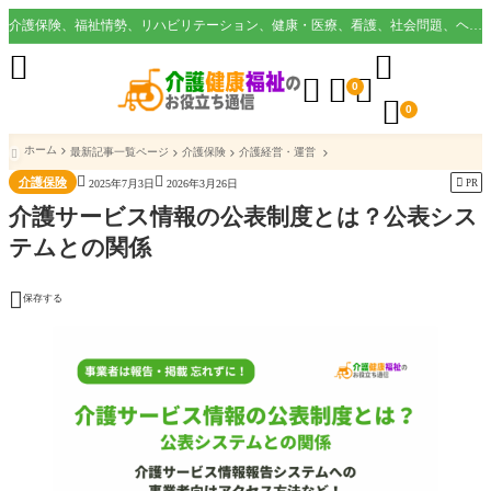
介護保険、福祉情勢、リハビリテーション、健康・医療、看護、社会問題、ヘルスケア業界など様々な切り口から役立つ情報を配信。





0

0
ホーム
最新記事一覧ページ
介護保険
介護経営・運営



介護保険

PR
2025年7月3日
2026年3月26日
介護サービス情報の公表制度とは？公表シス
テムとの関係

保存する