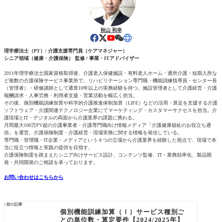
秋山 和幸
理学療法士（PT）/ 介護支援専門員（ケアマネジャー）
シニア領域（健康・介護保険） 監修 / 事業・ITアドバイザー
2011年理学療法士国家資格取得後、介護老人保健施設・有料老人ホーム・通所介護・短期入所な
ど複数の介護保険サービス事業所で、リハビリテーション専門職・機能訓練指導員・センター長
（管理者）・研修講師として通算10年以上の実務経験を持つ。施設管理者として介護経営・介護
報酬請求・人事労務・利用者支援・営業活動を幅広く担当。
その後、個別機能訓練加算や科学的介護推進体制加算（LIFE）などの活用・算定を支援する介護
ソフトウェア・介護関連テクノロジー企業にてマーケティング・カスタマーサクセスを担当。介
護現場とIT・デジタルの両面から介護業界の課題に携わる。
月間最大100万PV超の介護事業者・介護専門職向け情報メディア「介護健康福祉のお役立ち通
信」を運営。介護保険制度・介護経営・現場実務に関する情報を発信している。
専門職・管理職・IT企業・メディアという４つの立場から介護業界を経験した視点で、現場で本
当に役立つ情報と実践の提供を目指す。
介護保険制度を踏まえたシニア向けサービス設計、コンテンツ監修、IT・業務効率化、製品開
発・共同開発のご相談を承っております。
お問い合わせはこちらから

前の記事
個別機能訓練加算（Ⅰ）サービス種別ご
との単位数・算定要件【2024/2025年】