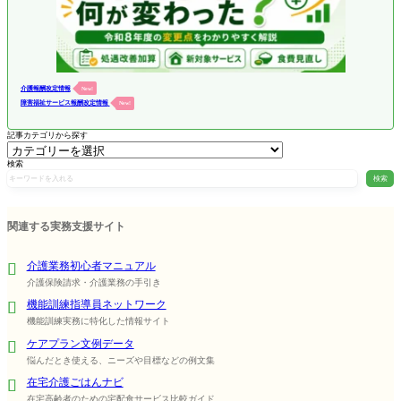
介護報酬改定情報
New!
障害福祉サービス報酬改定情報
New!
記事カテゴリから探す
検索
検索
関連する実務支援サイト
介護業務初心者マニュアル
介護保険請求・介護業務の手引き
機能訓練指導員ネットワーク
機能訓練実務に特化した情報サイト
ケアプラン文例データ
悩んだとき使える、ニーズや目標などの例文集
在宅介護ごはんナビ
在宅高齢者のための宅配食サービス比較ガイド