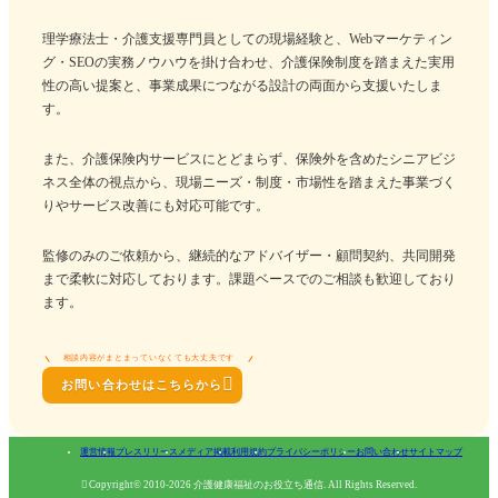
理学療法士・介護支援専門員としての現場経験と、Webマーケティン
グ・SEOの実務ノウハウを掛け合わせ、介護保険制度を踏まえた実用
性の高い提案と、事業成果につながる設計の両面から支援いたしま
す。
また、介護保険内サービスにとどまらず、保険外を含めたシニアビジ
ネス全体の視点から、現場ニーズ・制度・市場性を踏まえた事業づく
りやサービス改善にも対応可能です。
監修のみのご依頼から、継続的なアドバイザー・顧問契約、共同開発
まで柔軟に対応しております。課題ベースでのご相談も歓迎しており
ます。
相談内容がまとまっていなくても大丈夫です

お問い合わせはこちらから
運営情報
プレスリリース
メディア掲載
利用規約
プライバシーポリシー
お問い合わせ
サイトマップ

Copyright© 2010-2026 介護健康福祉のお役立ち通信. All Rights Reserved.