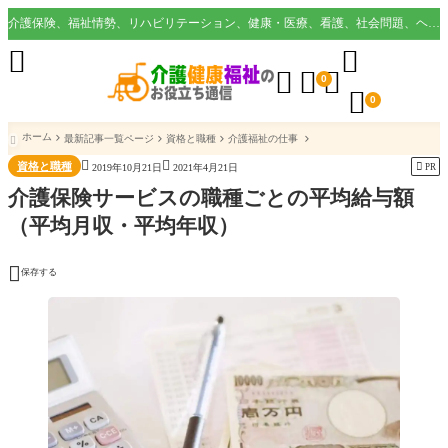
介護保険、福祉情勢、リハビリテーション、健康・医療、看護、社会問題、ヘルスケア業界など様々な切り口から役立つ情報を配信。





0

0
ホーム
最新記事一覧ページ
資格と職種
介護福祉の仕事



資格と職種

PR
2019年10月21日
2021年4月21日
介護保険サービスの職種ごとの平均給与額
（平均月収・平均年収）

保存する