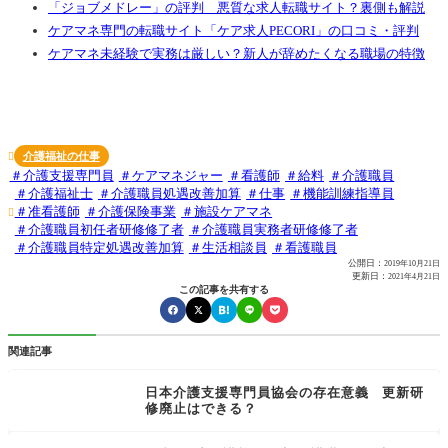
「ジョブメドレー」の評判 悪質な求人転職サイト？裏側も解説
ケアマネ専門の転職サイト「ケア求人PECORI」の口コミ・評判
ケアマネ未経験で実務は厳しい？新人が辞めたくなる職場の特徴
介護福祉の仕事

介護支援専門員
ケアマネジャー
看護師
給料
介護職員
介護福祉士
介護職員処遇改善加算
仕事
機能訓練指導員
准看護師
介護保険事業
施設ケアマネ

介護職員初任者研修修了者
介護職員実務者研修修了者
介護職員特定処遇改善加算
生活相談員
看護職員
公開日：
2019年10月21日
更新日：
2021年4月21日
この記事を共有する
関連記事
日本介護支援専門員協会の存在意義 更新研
修廃止はできる？