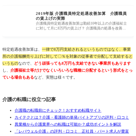
2019年版 介護職員特定処遇改善加算 介護職員
の賃上げの実際
介護職員特定処遇改善加算は勤続10年以上の介護福祉士
に対して月に8万円の賃上げ？ 介護職員の処遇を改善す
べく、2019年10月からご
特定処遇改善加算は、
一律で8万円支給されるというものではなく、事業
所の介護報酬売り上げに対して〇％を対象の従事者で分配して支給すると
いうもの
なので、
どう頑張っても8万円も支給できない事業所もあります
し、
介護福祉士等だけでなくいろいろな職種に分配するという形式をとっ
ている場合もある
など、実態は様々です。
介護の転職に役立つ記事
介護職の転職前にチェック！おすすめ転職サイト
カイテクとは？介護・看護師の単発バイトアプリの評判・口コミ
異業種から介護業界への転職は可能か？成功ポイントを解説
「レバウェル介護」の評判・口コミ 正社員・パート求人が豊富