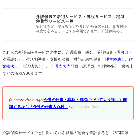
介護保険の居宅サービス・施設サービス・地域
密着型サービス一覧
要介護認定・要支援認定を受けた被保険者は、介護保険
制度で定めるサービスを利用できます。介護保険のサー
ビスは大きく分けると
これらの介護保険サービスの中に、介護職員、医師、看護職員（看護師・
准看護師）、⽣活相談員・⽀援相談員、機能訓練指導員（
理学療法⼠、作
業療法⼠
、⾔語聴覚⼠）、
介護⽀援専⾨員
、調理員、管理栄養⼠・栄養⼠
などの職種があります。
fa-arrow-circle-right
介護の仕事・職種・資格についてより詳しく確
認するなら「介護の仕事大百科」
へ
fa-external-link
介護保険サービスごとに働いている職種の割合を集計すると、訪問看護・