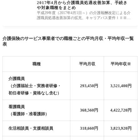
2017年4月から介護職員処遇改善加算、手続き
や対象職種をまとめ
平成29年度（2017年4月1日～）の介護報酬改定による介
護職員処遇改善加算の拡充、キャリアパス要件ⅠⅡⅢ、
職場環境等要件、計画書
介護保険のサービス事業者での職種ごとの平均月収・平均年収一覧
表
職種
平均月収
平均年収※
介護職員
（介護福祉士・実務者研修・
293,450円
3,521,400円
初任者研修・資格なし含む）
看護職員
368,560円
4,422,720円
（看護師・准看護師）
生活相談員・支援相談員
318,660円
3,823,920円