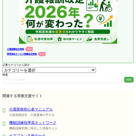
介護報酬改定情報
New!
障害福祉サービス報酬改定情報
New!
記事カテゴリから探す
検索
検索
関連する実務支援サイト
介護業務初心者マニュアル
介護保険請求・介護業務の手引き
機能訓練指導員ネットワーク
機能訓練実務に特化した情報サイト
ケアプラン文例データ