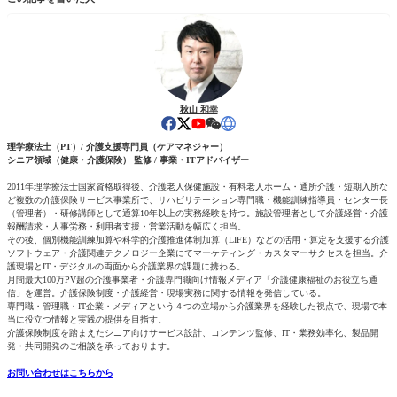
秋山 和幸
理学療法士（PT）/ 介護支援専門員（ケアマネジャー）
シニア領域（健康・介護保険） 監修 / 事業・ITアドバイザー
2011年理学療法士国家資格取得後、介護老人保健施設・有料老人ホーム・通所介護・短期入所な
ど複数の介護保険サービス事業所で、リハビリテーション専門職・機能訓練指導員・センター長
（管理者）・研修講師として通算10年以上の実務経験を持つ。施設管理者として介護経営・介護
報酬請求・人事労務・利用者支援・営業活動を幅広く担当。
その後、個別機能訓練加算や科学的介護推進体制加算（LIFE）などの活用・算定を支援する介護
ソフトウェア・介護関連テクノロジー企業にてマーケティング・カスタマーサクセスを担当。介
護現場とIT・デジタルの両面から介護業界の課題に携わる。
月間最大100万PV超の介護事業者・介護専門職向け情報メディア「介護健康福祉のお役立ち通
信」を運営。介護保険制度・介護経営・現場実務に関する情報を発信している。
専門職・管理職・IT企業・メディアという４つの立場から介護業界を経験した視点で、現場で本
当に役立つ情報と実践の提供を目指す。
介護保険制度を踏まえたシニア向けサービス設計、コンテンツ監修、IT・業務効率化、製品開
発・共同開発のご相談を承っております。
お問い合わせはこちらから