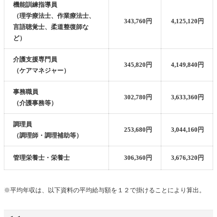
機能訓練指導員
（理学療法士、作業療法士、
343,760円
4,125,120‬円
言語聴覚士、柔道整復師
な
ど）
介護支援専門員
345,820円
4,149,840円
（ケアマネジャー）
事務職員
302,780円
3,633,360‬円
（介護事務等）
調理員
253,680円
3,044,160‬円
（調理師・調理補助等）
管理栄養士・栄養士
306,360円
3,676,320‬円
※平均年収は、以下資料の平均給与額を１２で掛けることにより算出。