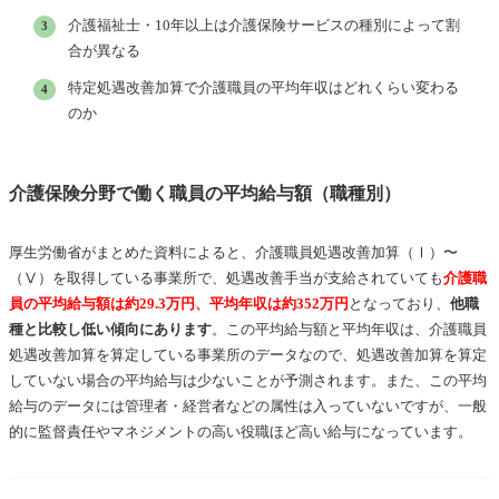
介護福祉士・10年以上は介護保険サービスの種別によって割
合が異なる
特定処遇改善加算で介護職員の平均年収はどれくらい変わる
のか
介護保険分野で働く職員の平均給与額（職種別）
厚生労働省がまとめた資料によると、介護職員処遇改善加算（Ⅰ）〜
（Ⅴ）を取得している事業所で、処遇改善手当が支給されていても
介護職
員の平均給与額は約29.3万円、平均年収は約352万円
となっており、
他職
種と⽐較し低い傾向にあります
。この平均給与額と平均年収は、介護職員
処遇改善加算を算定している事業所のデータなので、処遇改善加算を算定
していない場合の平均給与は少ないことが予測されます。また、この平均
給与のデータには管理者・経営者などの属性は入っていないですが、一般
的に監督責任やマネジメントの高い役職ほど高い給与になっています。