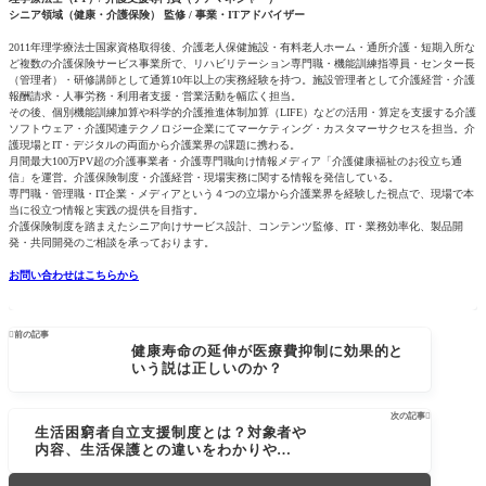
シニア領域（健康・介護保険） 監修 / 事業・ITアドバイザー
2011年理学療法士国家資格取得後、介護老人保健施設・有料老人ホーム・通所介護・短期入所な
ど複数の介護保険サービス事業所で、リハビリテーション専門職・機能訓練指導員・センター長
（管理者）・研修講師として通算10年以上の実務経験を持つ。施設管理者として介護経営・介護
報酬請求・人事労務・利用者支援・営業活動を幅広く担当。
その後、個別機能訓練加算や科学的介護推進体制加算（LIFE）などの活用・算定を支援する介護
ソフトウェア・介護関連テクノロジー企業にてマーケティング・カスタマーサクセスを担当。介
護現場とIT・デジタルの両面から介護業界の課題に携わる。
月間最大100万PV超の介護事業者・介護専門職向け情報メディア「介護健康福祉のお役立ち通
信」を運営。介護保険制度・介護経営・現場実務に関する情報を発信している。
専門職・管理職・IT企業・メディアという４つの立場から介護業界を経験した視点で、現場で本
当に役立つ情報と実践の提供を目指す。
介護保険制度を踏まえたシニア向けサービス設計、コンテンツ監修、IT・業務効率化、製品開
発・共同開発のご相談を承っております。
お問い合わせはこちらから

前の記事
健康寿命の延伸が医療費抑制に効果的と
いう説は正しいのか？
次の記事

生活困窮者自立支援制度とは？対象者や
内容、生活保護との違いをわかりやすく
解説！