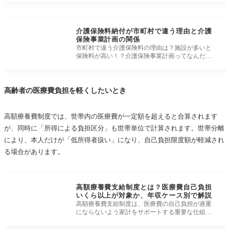
介護保険料納付が市町村で違う理由と介護
保険事業計画の関係
市町村で違う介護保険料の理由は？施設が多いと
保険料が高い！？介護保険事業計画ってなんだ？
介護保険料を納付する人は40歳以上
高齢者の医療費負担を軽くしたいとき
高額療養費制度では、世帯内の医療費が一定額を超えると合算されます
が、同時に「所得による負担区分」も世帯単位で計算されます。世帯分離
により、本人だけが「低所得者扱い」になり、自己負担限度額が軽減され
る場合があります。
高額療養費支給制度とは？医療費自己負担
いくら以上が対象か、年収ケース別で解説
高額療養費支給制度は、医療費の自己負担が過重
にならないよう家計をサポートする重要な仕組み
です。 医療費増大を背景に、この