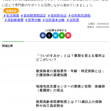
に応じて専門家のサポートも活用しながら進めていきましょう。
老後生活

生活保護
負担限度額認定
負担割合証
住民税非課税

高額療養費
世帯分離
住民基本台帳
住民票
公開日：
2025年8月3日
更新日：
2026年3月26日
この記事を共有する
関連記事
「ついのすみか」とは？最期を迎える場所は
どこがいい？
被保険者の資格要件・年齢・特定疾病とは |
介護保険の基礎知識
地域包括支援センターの業務と役割 保健師
（看護師）の視点
後期高齢者医療制度とは？75歳以上の保険
料や自己負担割合