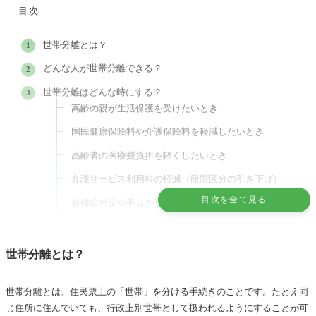
目次
世帯分離とは？
どんな人が世帯分離できる？
世帯分離はどんな時にする？
高齢の親が生活保護を受けたいとき
国民健康保険料や介護保険料を軽減したいとき
高齢者の医療費負担を軽くしたいとき
介護サービス利用料の軽減（段階区分の引き下げ）
目次を全て見る
各種給付金や手当を受けやすくしたいとき
実態として生活・経済が独立しているとき
将来的な相続・税制への備えとして
世帯分離とは？
なぜ世帯分離が相続の備えになるのか
扶養義務の履行との関連でのトラブル防止
世帯分離とは、住民票上の「世帯」を分ける手続きのことです。たとえ同
じ住所に住んでいても、行政上別世帯として扱われるようにすることが可
世帯分離が認められるケースの例