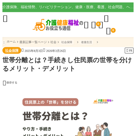
介護保険、福祉情勢、リハビリテーション、健康・医療、看護、社会問題、ヘルスケア業界など様々な切り口から役立つ情報を配信。





0

0
ホーム
最新記事一覧ページ
社会
社会保障
老後生活



社会保障

PR
2025年8月3日
2026年3月26日
世帯分離とは？手続きし住民票の世帯を分け
るメリット・デメリット

保存する