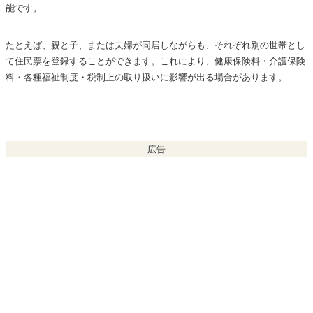
能です。
世帯分離のメリット
生活保護の申請がしやすくなる
たとえば、親と子、または夫婦が同居しながらも、それぞれ別の世帯とし
国民健康保険料・介護保険料が安くなることがある
て住民票を登録することができます。これにより、健康保険料・介護保険
料・各種福祉制度・税制上の取り扱いに影響が出る場合があります。
高額療養費の限度額が世帯ごとになる
給付金や補助制度の対象になりやすい
世帯分離のデメリット
広告
世帯分離のやり方と手続き方法
住民票の異動届を提出
印鑑と本人確認書類が必要
承認の可否は自治体判断
世帯分離と生活保護・社会保障制度との関係
世帯分離を検討するときの注意点
形式だけの世帯分離は認められない可能性がある
税制との兼ね合いを慎重に検討すること