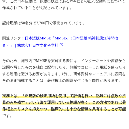
す。この日本語版は、原版出版社であるPAR社との正式な契約に基づいて
作成されていることが明記されています。
記録用紙は50名分で7,700円で販売されています。
関連リンク：
日本語版MMSE「MMSE-J（日本語版 精神状態短時間検
査）」｜株式会社日本文化科学社
そのため、施設内でMMSEを実施する際には、インターネットや書籍から
設問を写したものを独自に配布したり、無断でコピーした用紙を使ったり
する運用は避ける必要があります。特に、研修資料やマニュアルに設問を
そのまま掲載することは、著作権上の問題が生じる可能性があります。
実務上は、「正規版の検査用紙を使用して評価を行い、記録には点数や所
見のみを残す」という形で運用している施設が多く、この方法であれば著
作権上のリスクを抑えつつ、臨床的にも十分な情報を共有することが可能
です。