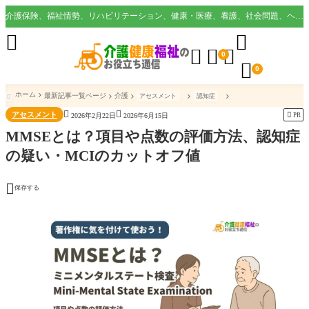
介護保険、福祉情勢、リハビリテーション、健康・医療、看護、社会問題、ヘルスケア業界など様々な切り口から役立つ情報を配信。





0

0
ホーム
最新記事一覧ページ
介護
アセスメント
認知症



アセスメント

PR
2026年2月22日
2026年6月15日
MMSEとは？項目や点数の評価方法、認知症
の疑い・MCIのカットオフ値

保存する