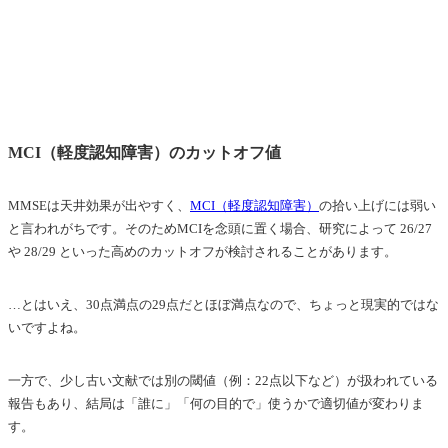
MCI（軽度認知障害）のカットオフ値
MMSEは天井効果が出やすく、
MCI（軽度認知障害）
の拾い上げには弱い
と言われがちです。そのためMCIを念頭に置く場合、研究によって 26/27
や 28/29 といった高めのカットオフが検討されることがあります。
…とはいえ、30点満点の29点だとほぼ満点なので、ちょっと現実的ではな
いですよね。
一方で、少し古い文献では別の閾値（例：22点以下など）が扱われている
報告もあり、結局は「誰に」「何の目的で」使うかで適切値が変わりま
す。