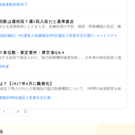
推進体制加算
ICT
回数は週何回？週1回入浴だと基準違反
単なる清潔保持にとどまらず、皮膚疾患の予防、循環・呼吸機能の安定、睡
福祉施設）
介護老人保健施設
特定施設入居者生活介護
ショートステイ
？単位数・算定要件・厚労省Q&A
化する目的で新設された「協力医療機関連携加算」。入所者の病状急変に備
8年度
？【2027年4月に義務化】
報酬改定で導入された介護施設の協力医療機関について、3年間の経過措置を経
健施設
特定施設入居者生活介護

5
…
21
報