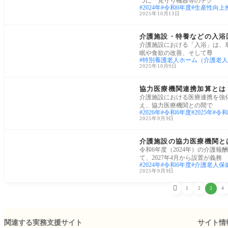
つに「見守り機器等のテク
2024年
令和6年度
生産性向上
2025年10月13日
介護経営・運営
介護施設・特養などの入浴
介護施設における「入浴」は、
眠や食欲の改善、そして尊
特別養護老人ホーム（介護老人
2025年10月9日
令和6年(2024年)介護報酬改定
協力医療機関連携加算とは
介護施設における医療連携を強
え、協力医療機関との間で
2026年
令和6年度
2025年
令和
2025年9月9日
令和6年(2024年)介護報酬改定
介護施設の協力医療機関とは
令和6年度（2024年）の介護
て、2027年4月から設置が義務
2024年
令和6年度
介護老人保
2025年9月9日

1
2
3
4
関連する実務支援サイト
サイト情