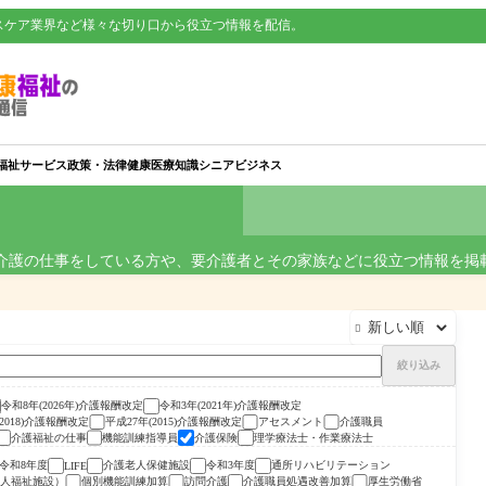
スケア業界など様々な切り口から役立つ情報を配信。
福祉サービス
政策・法律
健康
医療知識
シニアビジネス
介護の仕事をしている方や、要介護者とその家族などに役立つ情報を掲

絞り込み
令和8年(2026年)介護報酬改定
令和3年(2021年)介護報酬改定
(2018)介護報酬改定
平成27年(2015)介護報酬改定
アセスメント
介護職員
介護福祉の仕事
機能訓練指導員
介護保険
理学療法士・作業療法士
令和8年度
介護老人保健施設
令和3年度
通所リハビリテーション
LIFE
人福祉施設）
個別機能訓練加算
訪問介護
介護職員処遇改善加算
厚生労働省