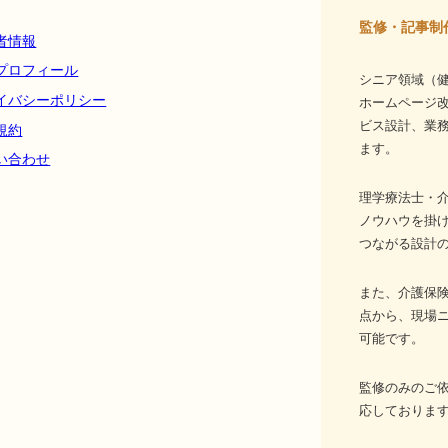
監修・記事制
者情報
プロフィール
シニア領域（健
イバシーポリシー
ホームページ
ビス設計、業務
規約
ます。
い合わせ
理学療法士・介
ノウハウを掛
つながる設計
また、介護保
点から、現場
可能です。
監修のみのご
応しておりま