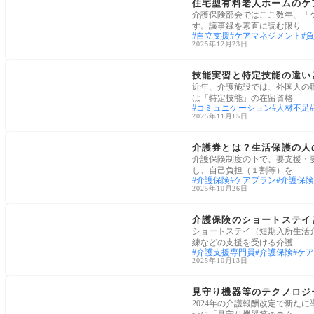
住宅型有料老人ホームのケ
介護保険部会ではここ数年、「
す。議事録を素直に読む限り
自立支援
ケアマネジメント
負
2025年12月23日
介護経営・運営
技能実習と特定技能の違い
近年、介護施設では、外国人の
は「特定技能」の在留資格
コミュニケーション
人材不足
2025年11月15日
ケアプラン・ケアマネ
介護券とは？生活保護の人
介護保険制度の下で、要支援・
し、自己負担（１割等）を
介護保険
ケアプラン
介護保険
2025年10月26日
介護保険サービス
介護保険のショートステイ
ショートステイ（短期入所生活
練などの支援を受ける介護
介護支援専門員
介護保険
ケア
2025年10月13日
令和6年(2024年)介護報酬改定
見守り機器等のテクノロジ
2024年の介護報酬改定で新た