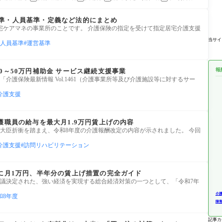
準・人員基準・定義など法的にまとめ
宅ケアマネの事業所のことです。 介護保険の指定を受けて指定居宅介護支援
当サイ
人員基準
運営基準
報
0～50万円補助金 サービス継続支援事業
、「介護保険最新情報 Vol.1461（介護事業所等及び介護施設等に対するサー
介護支援
護職員の給与を最大月1.9万円賃上げの内容
予算大臣折衝を踏まえ、令和8年度の介護報酬改定の内容が示されました。 今回
介護支援
訪問リハビリテーション
般に月1万円、半年分の賃上げ措置の完全ガイド
日に閣議決定された、強い経済を実現する総合経済対策の一つとして、「令和7年
介
和8年度
障
記事カ