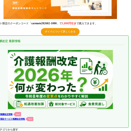
ト限定のクーポンコード「
carenote202602-1000
」で
1,000円引き
で購入できます。
ガイドについて詳しくみる
酬改定 最新情報
護報酬改定情報
New!
害福祉サービス報酬改定情報
New!
テゴリから探す