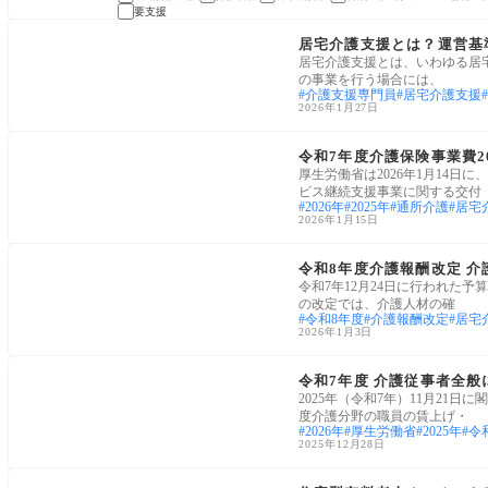
要支援
ケアプラン・ケアマネ
居宅介護支援とは？運営基
居宅介護支援とは、いわゆる居
の事業を行う場合には、
介護支援専門員
居宅介護支援
2026年1月27日
介護経営・運営
令和7年度介護保険事業費2
厚生労働省は2026年1月14日に
ビス継続支援事業に関する交付
2026年
2025年
通所介護
居宅
2026年1月15日
労働・雇用
令和8年度介護報酬改定 介
令和7年12月24日に行われた
の改定では、介護人材の確
令和8年度
介護報酬改定
居宅
2026年1月3日
介護経営・運営
令和7年度 介護従事者全
2025年（令和7年）11月21
度介護分野の職員の賃上げ・
2026年
厚生労働省
2025年
令
2025年12月28日
ケアプラン・ケアマネ