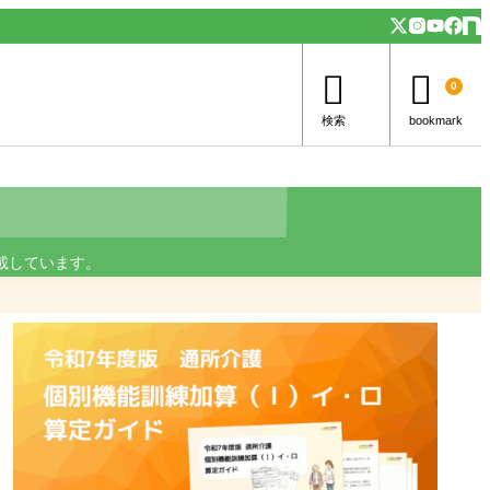


0
検索
bookmark
載しています。