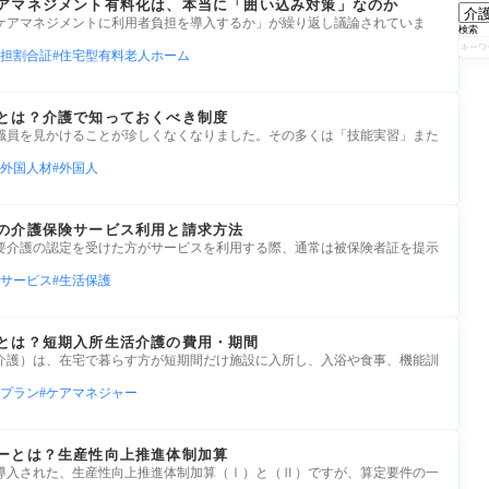
アマネジメント有料化は、本当に「囲い込み対策」なのか
ケアマネジメントに利用者負担を導入するか」が繰り返し議論されていま
検索
担割合証
住宅型有料老人ホーム
とは？介護で知っておくべき制度
職員を見かけることが珍しくなくなりました。その多くは「技能実習」また
外国人材
外国人
の介護保険サービス利用と請求方法
要介護の認定を受けた方がサービスを利用する際、通常は被保険者証を提示
サービス
生活保護
とは？短期入所生活介護の費用・期間
介護）は、在宅で暮らす方が短期間だけ施設に入所し、入浴や食事、機能訓
プラン
ケアマネジャー
ーとは？生産性向上推進体制加算
に導入された、生産性向上推進体制加算（Ⅰ）と（Ⅱ）ですが、算定要件の一