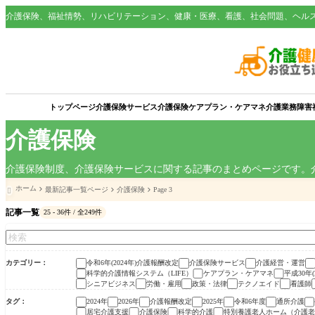
介護保険、福祉情勢、リハビリテーション、健康・医療、看護、社会問題、ヘル
トップページ
介護保険サービス
介護保険
ケアプラン・ケアマネ
介護業務
障害
介護保険
介護保険制度、介護保険サービスに関する記事のまとめページです。
ホーム
最新記事一覧ページ
介護保険
Page 3

記事一覧
25 - 36件 / 全249件
カテゴリー
令和6年(2024年)介護報酬改定
介護保険サービス
介護経営・運営
科学的介護情報システム（LIFE）
ケアプラン・ケアマネ
平成30年
シニアビジネス
労働・雇用
政策・法律
テクノエイド
看護師
タグ
2024年
2026年
介護報酬改定
2025年
令和6年度
通所介護
居宅介護支援
介護保険
科学的介護
特別養護老人ホーム（介護老