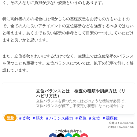
く、その人なりに負担が少ない姿勢というのもあります。
特に高齢者の方の場合には何かしらの基礎疾患をお持ちの方もいますの
で、全ての人に良いアライメントの立位姿勢などを強要するべきではない
と考えます。あくまでも良い姿勢の参考として目安の一つにしていただけ
ますと良いかと思います。
また、立位姿勢きれいにするだけでなく、生活上では立位姿勢のバランス
を保つことも重要です。立位バランスについては、以下の記事で詳しく解
説しています。
立位バランスとは 検査の種類や訓練方法（リ
ハビリ方法）
立位バランスを保つためにはどのような機能が必要で、
立位バランスが低下し不安定な状態になった場合には、
理学療法や作業療法と
姿勢
姿勢
筋力
バランス能力
座位
立位
端座位


公開日：
2021年6月2日
更新日：
2022年4月20日
この記事を共有する