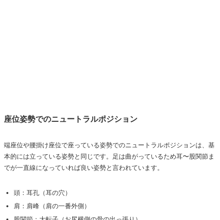
座位姿勢でのニュートラルポジション
端座位や腰掛け座位で座っている姿勢でのニュートラルポジションは、基
本的には立っている姿勢と同じです。足は曲がっているため耳〜股関節ま
でが一直線になっていれば良い姿勢と言われています。
頭：耳孔（耳の穴）
肩：肩峰（肩の一番外側）
股関節：大転子（お尻横側の骨の出っ張り）