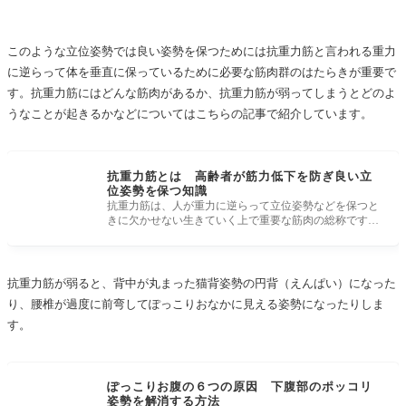
このような立位姿勢では良い姿勢を保つためには抗重力筋と言われる重力
に逆らって体を垂直に保っているために必要な筋肉群のはたらきが重要で
す。抗重力筋にはどんな筋肉があるか、抗重力筋が弱ってしまうとどのよ
うなことが起きるかなどについてはこちらの記事で紹介しています。
抗重力筋とは 高齢者が筋力低下を防ぎ良い立
位姿勢を保つ知識
抗重力筋は、人が重力に逆らって立位姿勢などを保つと
きに欠かせない生きていく上で重要な筋肉の総称です。
抗重力筋を鍛えること
抗重力筋が弱ると、背中が丸まった猫背姿勢の円背（えんぱい）になった
り、腰椎が過度に前弯してぽっこりおなかに見える姿勢になったりしま
す。
ぽっこりお腹の６つの原因 下腹部のポッコリ
姿勢を解消する方法