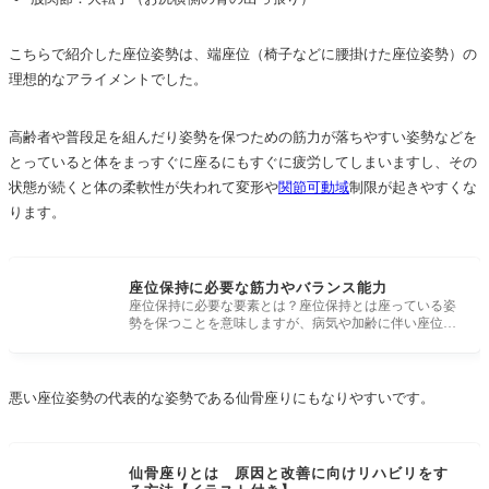
こちらで紹介した座位姿勢は、端座位（椅子などに腰掛けた座位姿勢）の
理想的なアライメントでした。
高齢者や普段足を組んだり姿勢を保つための筋力が落ちやすい姿勢などを
とっていると体をまっすぐに座るにもすぐに疲労してしまいますし、その
状態が続くと体の柔軟性が失われて変形や
関節可動域
制限が起きやすくな
ります。
座位保持に必要な筋力やバランス能力
座位保持に必要な要素とは？座位保持とは座っている姿
勢を保つことを意味しますが、病気や加齢に伴い座位姿
勢を保持することが困
悪い座位姿勢の代表的な姿勢である仙骨座りにもなりやすいです。
仙骨座りとは 原因と改善に向けリハビリをす