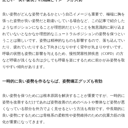
良い姿勢がどんな姿勢であるかという自己イメージも重要で、極端に胸を
張った姿勢が良い姿勢だと勘違いしている場合など、この記事で紹介した
ようなポジションになることが理想的だということを無意識的に刷り込ま
れていないとなかなか理想的なニュートラルポジションの姿勢を保つとい
うことは難しいです。姿勢は精神的なものも影響するので、落ち込んでい
たり、疲れていたりすると下向きになりやすく背中が丸まりやすいです。
呼吸の状態も姿勢に影響を与えるため、慢性閉塞性肺疾患（COPD）の方
など呼吸が浅くなる方は少しでも呼吸を楽にするために前かがみ姿勢を取
りやすい傾向があります。
一時的に良い姿勢を作るならば、姿勢矯正グッズも有効
良い姿勢を保つためには根本原因を解決することが重要ですが、一時的に
姿勢を改善するだけであれば姿勢改善のためのベルトや整体など姿勢が悪
くなっている部分を外力でよく見せるという方法も有効です。中長期的に
良い姿勢にするためには骨格系の柔軟性や姿勢維持のための抗重力筋の強
化が重要になってきます。