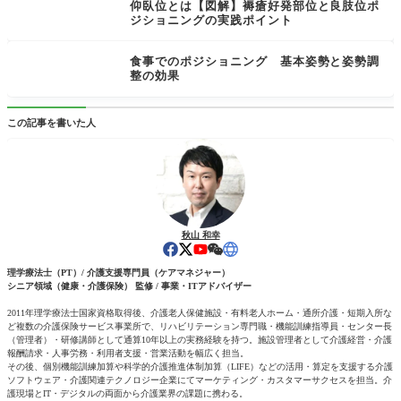
仰臥位とは【図解】褥瘡好発部位と良肢位ポ
ジショニングの実践ポイント
食事でのポジショニング 基本姿勢と姿勢調
整の効果
この記事を書いた人
秋山 和幸
理学療法士（PT）/ 介護支援専門員（ケアマネジャー）
シニア領域（健康・介護保険） 監修 / 事業・ITアドバイザー
2011年理学療法士国家資格取得後、介護老人保健施設・有料老人ホーム・通所介護・短期入所な
ど複数の介護保険サービス事業所で、リハビリテーション専門職・機能訓練指導員・センター長
（管理者）・研修講師として通算10年以上の実務経験を持つ。施設管理者として介護経営・介護
報酬請求・人事労務・利用者支援・営業活動を幅広く担当。
その後、個別機能訓練加算や科学的介護推進体制加算（LIFE）などの活用・算定を支援する介護
ソフトウェア・介護関連テクノロジー企業にてマーケティング・カスタマーサクセスを担当。介
護現場とIT・デジタルの両面から介護業界の課題に携わる。