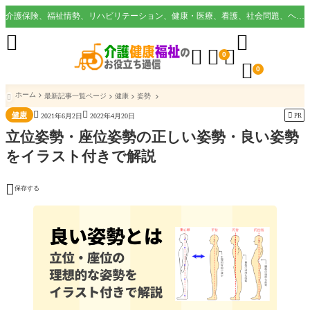
介護保険、福祉情勢、リハビリテーション、健康・医療、看護、社会問題、ヘルスケア業界など様々な切り口から役立つ情報を配信。





0

0
ホーム
最新記事一覧ページ
健康
姿勢



健康

PR
2021年6月2日
2022年4月20日
立位姿勢・座位姿勢の正しい姿勢・良い姿勢
をイラスト付きで解説

保存する