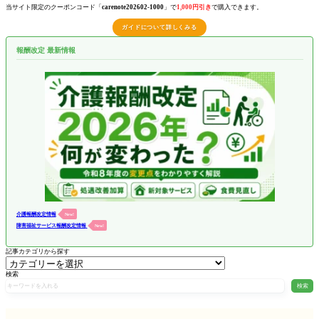
当サイト限定のクーポンコード「
carenote202602-1000
」で
1,000円引き
で購入できます。
ガイドについて詳しくみる
報酬改定 最新情報
介護報酬改定情報
New!
障害福祉サービス報酬改定情報
New!
記事カテゴリから探す
検索
検索