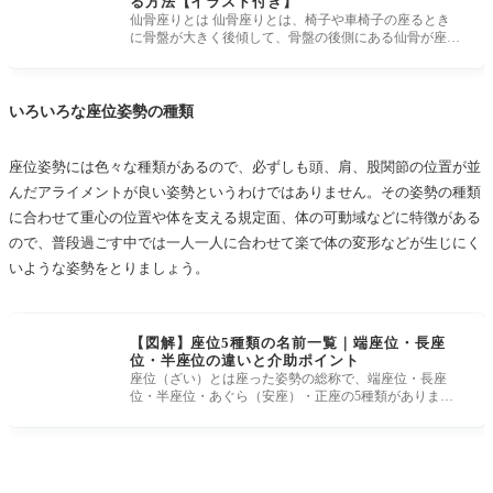
る方法【イラスト付き】
仙骨座りとは 仙骨座りとは、椅子や車椅子の座るとき
に骨盤が大きく後傾して、骨盤の後側にある仙骨が座面
に接して支えている座
いろいろな座位姿勢の種類
座位姿勢には色々な種類があるので、必ずしも頭、肩、股関節の位置が並
んだアライメントが良い姿勢というわけではありません。その姿勢の種類
に合わせて重心の位置や体を支える規定面、体の可動域などに特徴がある
ので、普段過ごす中では一人一人に合わせて楽で体の変形などが生じにく
いような姿勢をとりましょう。
【図解】座位5種類の名前一覧｜端座位・長座
位・半座位の違いと介助ポイント
座位（ざい）とは座った姿勢の総称で、端座位・長座
位・半座位・あぐら（安座）・正座の5種類がありま
す。本記事では各座位の名