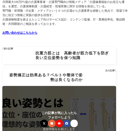
月間最大100万PV超の介護事業者・介護専門職向け情報メディア「介護健康福祉のお役立ち通
信」を運営。介護保険制度・介護経営・現場実務に関する情報を発信している。
専門職・管理職・IT企業・メディアという４つの立場から介護業界を経験した視点で、現場で本
当に役立つ情報と実践の提供を目指す。
介護保険制度を踏まえたシニア向けサービス設計、コンテンツ監修、IT・業務効率化、製品開
発・共同開発のご相談を承っております。
お問い合わせはこちらから

前の記事
抗重力筋とは 高齢者が筋力低下を防ぎ
良い立位姿勢を保つ知識
次の記事

姿勢矯正は効果ある？ベルトや整体で姿
勢は良くなるのか
この記事が気に入ったら
フォローしよう
最新情報をお届けします