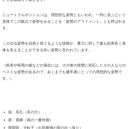
ニュートラルポジションは、理想的な姿勢ともいわれ、一列に並ぶという
意味でこの観点で姿勢をみることを「姿勢のアライメント」とも呼ばれま
す。
この立位姿勢を自然と保てるような状態が、重力に対して最も効率良く身
体を支えることができる良い姿勢と言われています。
（疾患や怪我の後などの場合には、その体の状態に対応したその人なりの
ベストな姿勢があるので、あくまでも健常者にとっての理想的な姿勢で
す。）
頭：耳孔（耳の穴）
肩：肩峰（肩の一番外側）
股関節：大転子（お尻横側の骨の出っ張り）