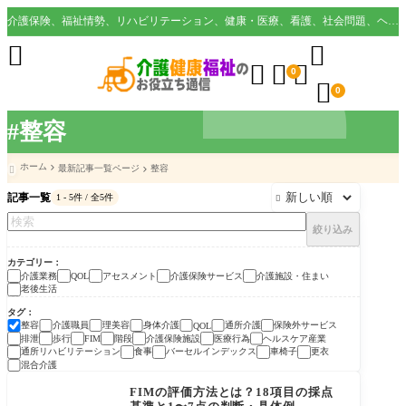
介護保険、福祉情勢、リハビリテーション、健康・医療、看護、社会問題、ヘルスケア業界など様々な切り口から役立つ情報を配信。





0

0
#整容
ホーム
最新記事一覧ページ
整容

記事一覧
1 - 5件 / 全5件

絞り込み
カテゴリー
介護業務
アセスメント
介護保険サービス
介護施設・住まい
QOL
老後生活
タグ
整容
介護職員
理美容
身体介護
通所介護
保険外サービス
QOL
排泄
歩行
階段
介護保険施設
医療行為
ヘルスケア産業
FIM
通所リハビリテーション
食事
バーセルインデックス
車椅子
更衣
混合介護
アセスメント
FIMの評価方法とは？18項目の採点