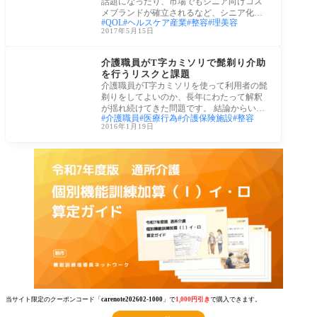
話題になったり、市場でもシニア向けコス
メブランドが確立されるなど、シニア化粧
QOL
ヘルスケア産業
整容
理美容
品が注
2017年5月15日
介護業務
介護職員がT字カミソリで髭剃り介助
を行うリスクと課題
介護職員がT字カミソリを使って利用者の髭
剃りをしてよいのか、長年にわたって解釈
が揺れ続けてきた問題です。 結論からいう
介護職員
医療行為
介護保険施設
整容
と、
2016年1月19日
当サイト限定のクーポンコード「
carenote202602-1000
」で
1,000円引き
で購入できます。