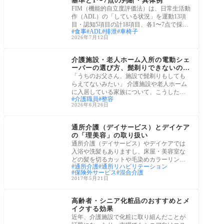
基準と1〜7点の判断・具体例
FIM（機能的自立度評価法）は、日常生活動
作（ADL）の「している状況」を運動13項
目・認知5項目の計18項目、各1〜7点で採点
食事
ADL
排泄
車椅子
する評価
2026年7月12日
老後生活
介護施設・老人ホーム入所の電動シェ
ーバーの選び方、髭剃りできないのは
シェーバーが原因かも
「うちのお父さん、施設で髭剃りもしても
らえてないみたい」 介護施設や老人ホーム
に入居している家族について、こうした不
介護職員
整容
満を
2026年6月26日
介護保険サービス
通所介護（デイサービス）とデイケア
の「理美容」の取り扱い
通所介護（デイサービス）やデイケアでは
入浴や洗髪もありますし、床屋・美容室な
どの髪を切るカットや毛染めカラーリング
通所介護
通所リハビリテーション
などを
保険外サービス
混合介護
2017年5月21日
QOL
高齢者・シニア化粧品のおすすめとメ
イクする効果
近年、介護施設で化粧に取り組んだことが