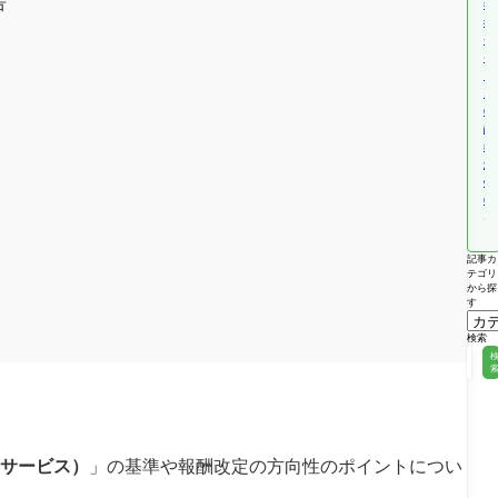
告
福
祉
サ
ー
ビ
ス
報
酬
改
定
情
報
記事カ
テゴリ
から探
す
検索
サービス）
」の基準や報酬改定の方向性のポイントについ