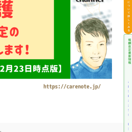
に
つ
い
て
詳
し
く
み
る
報
酬
改
定
最
新
情
報
介
護
報
酬
改
定
情
報
障
害