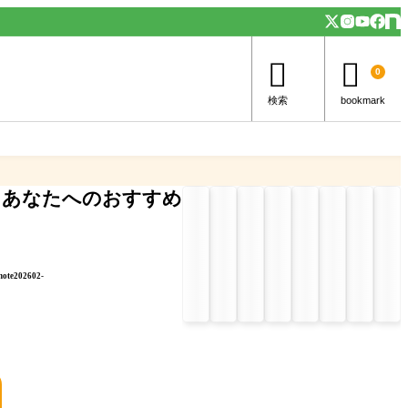


0
検索
bookmark
あなたへのおすすめ
note202602-
」