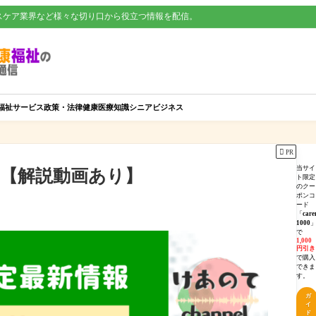
スケア業界など様々な切り口から役立つ情報を配信。
福祉サービス
政策・法律
健康
医療知識
シニアビジネス

PR
当サイ
性 【解説動画あり】
ト限定
のクー
ポンコ
ード
「
care
1000
で
1,000
円引き
で購入
できま
す。
ガ
イ
ド