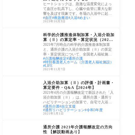
ヒートショックは、急激な温度変化によっ
て血圧が乱高下し、心臓や血管に重大な影
響を及ぼす現象です。冬場の入浴中に起き
血圧
救急搬送
入浴
めまい
る溺死
2023年10月3日
令和3年(2021年)介護報
酬改定
科学的介護推進体制加算・入浴介助加
算（Ⅱ）の算定率・算定状況（2021
年7月時点）
2021年7月時点の科学的介護推進体制加算
と、通所介護の入浴介助加算（Ⅱ）の算定
率・算定状況について、全国老人福祉施設
介護報酬改定
通所介護
協議会様
特別養護老人ホーム（介護老人福祉施設）
LIFE
2021年11月7日
令和6年(2024年)介護報
酬改定
入浴介助加算（Ⅱ）の評価・計画書・
算定要件・Q&A【2024年】
2021年4月の介護報酬改定で新設された「入
浴介助加算（Ⅱ）」は、通所介護・通所リ
ハビリテーションの加算で、自宅で入浴で
通所介護
自立支援
きるこ
通所リハビリテーション
令和3年度
2021年5月1日
令和3年(2021年)介護報
酬改定
通所介護 2021年介護報酬改定の方向
性 【解説動画あり】