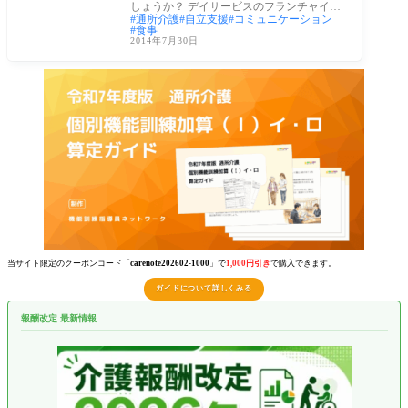
しょうか？ デイサービスのフランチャイズ
通所介護
自立支援
コミュニケーション
市場
食事
2014年7月30日
当サイト限定のクーポンコード「
carenote202602-1000
」で
1,000円引き
で購入できます。
ガイドについて詳しくみる
報酬改定 最新情報