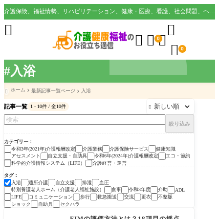
介護保険、福祉情勢、リハビリテーション、健康・医療、看護、社会問題、ヘルスケア業界など様々な切り口から役立つ情報を配信。





0

0
#入浴
ホーム
最新記事一覧ページ
入浴

記事一覧
1 - 10件 / 全10件

絞り込み
カテゴリー
令和3年(2021年)介護報酬改定
介護業務
介護保険サービス
健康知識
アセスメント
自立支援・自助具
令和6年(2024年)介護報酬改定
エコ・節約
科学的介護情報システム（LIFE）
介護経営・運営
タグ
入浴
通所介護
自立支援
排泄
血圧
特別養護老人ホーム（介護老人福祉施設）
食事
令和3年度
介助
ADL
コミュニケーション
歩行
救急搬送
交流
更衣
不整脈
LIFE
ショック
自助具
セクハラ
アセスメント
FIMの評価方法とは？18項目の採点