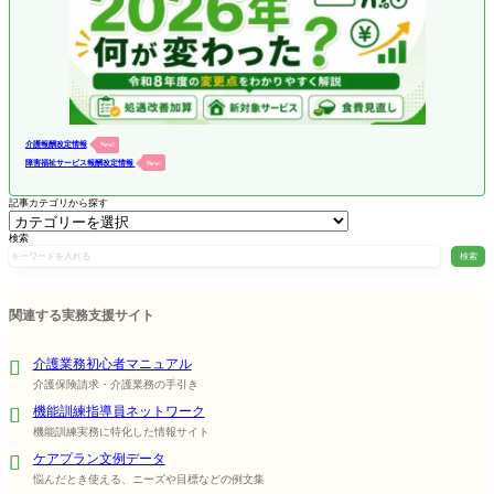
介護報酬改定情報
New!
障害福祉サービス報酬改定情報
New!
記事カテゴリから探す
検索
検索
関連する実務支援サイト
介護業務初心者マニュアル
介護保険請求・介護業務の手引き
機能訓練指導員ネットワーク
機能訓練実務に特化した情報サイト
ケアプラン文例データ
悩んだとき使える、ニーズや目標などの例文集