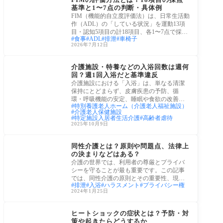
基準と1〜7点の判断・具体例
FIM（機能的自立度評価法）は、日常生活動
作（ADL）の「している状況」を運動13項
目・認知5項目の計18項目、各1〜7点で採点
食事
ADL
排泄
車椅子
する評価
2026年7月12日
介護経営・運営
介護施設・特養などの入浴回数は週何
回？週1回入浴だと基準違反
介護施設における「入浴」は、単なる清潔
保持にとどまらず、皮膚疾患の予防、循
環・呼吸機能の安定、睡眠や食欲の改善、
特別養護老人ホーム（介護老人福祉施設）
そして尊
介護老人保健施設
特定施設入居者生活介護
高齢者虐待
2025年10月9日
介護業務
同性介護とは？原則や問題点、法律上
の決まりなどはある？
介護の世界では、利用者の尊厳とプライバ
シーを守ることが最も重要です。この記事
では、同性介護の原則とその重要性、現状
排泄
入浴
ハラスメント
プライバシー権
の課題
2024年1月25日
健康知識
ヒートショックの症状とは？予防・対
策や起きたらどうするか