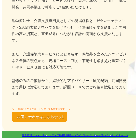
載やタイアップに加え、サービス設計、業務効率化（IT活用）、製品
開発・共同事業まで幅広くご相談いただけます。
理学療法士・介護支援専門員としての現場経験と、Webマーケティン
グ・SEOの実務ノウハウを掛け合わせ、介護保険制度を踏まえた実用
性の高い提案と、事業成果につながる設計の両面から支援いたしま
す。
また、介護保険内サービスにとどまらず、保険外を含めたシニアビジ
ネス全体の視点から、現場ニーズ・制度・市場性を踏まえた事業づく
りやサービス改善にも対応可能です。
監修のみのご依頼から、継続的なアドバイザー・顧問契約、共同開発
まで柔軟に対応しております。課題ベースでのご相談も歓迎しており
ます。
相談内容がまとまっていなくても大丈夫です

お問い合わせはこちらから
運営情報
プレスリリース
メディア掲載
利用規約
プライバシーポリシー
お問い合わせ
サイトマップ