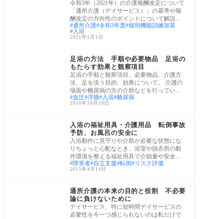
令和3年（2021年）の介護報酬改定について
「通所介護（デイサービス）」の基準や報
酬改定の方向性のポイントについて解説し
通所介護
令和3年度
個別機能訓練加算
ます。
入浴
2021年1月1日
介護業務
足浴の方法 手順や必要物品 足浴の
もたらす効果と観察項目
足浴の手順と観察項目、必要物品、介護方
法、足を洗う目的、効果について。 介護の
場面や糖尿病の方の介助などを行っている
血圧
浮腫
入浴
糖尿病
と、
2016年10月10日
自立支援・自助具
入浴の福祉用具・介護用品 転倒事故
予防、お風呂の安全に
入浴動作に見守りや介助が必要な状態にな
りちょっと心配なとき、浴室や脱衣所の動
作環境を整える福祉用具で介助量や安全性
障害者
自立支援
転倒
リスク評価
を変え
2015年4月14日
介護保険サービス
通所介護の本来の目的と役割 不必要
論に負けないために
デイサービス、特に短時間デイサービスの
必要性を今一つ感じられないのは私だけで