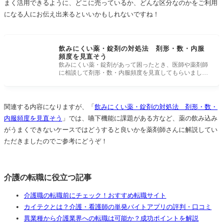
まく活用できるように、どこに売っているか、どんな区分なのかをご利用
になる人にお伝え出来るといいかもしれないですね！
飲みにくい薬・錠剤の対処法 剤形・数・内服
頻度を見直そう
飲みにくい薬・錠剤があって困ったとき、医師や薬剤師
に相談して剤形・数・内服頻度を見直してもらいましょ
う。 高齢者は、食べ
関連する内容になりますが、「
飲みにくい薬・錠剤の対処法 剤形・数・
内服頻度を見直そう
」では、嚥下機能に課題がある方など、薬の飲み込み
がうまくできないケースではどうすると良いかを薬剤師さんに解説してい
ただきましたのでご参考にどうぞ！
介護の転職に役立つ記事
介護職の転職前にチェック！おすすめ転職サイト
カイテクとは？介護・看護師の単発バイトアプリの評判・口コミ
異業種から介護業界への転職は可能か？成功ポイントを解説