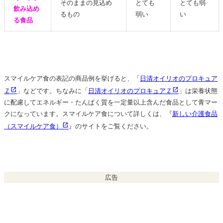
そのままの見込め
とても
とても弱
飲み込め
るもの
弱い
い
る食品
スマイルケア食の表記の商品例を挙げると、「
日清オイリオの
プロキュア
Ｚ
」などです。ちなみに「
日清オイリオの
プロキュアＺ
」は栄養状態
に配慮してエネルギー・たんぱく質を一定量以上含んだ食品として青マー
クになっています。スマイルケア食について詳しくは、『
新しい介護食品
（スマイルケア食）
』のサイトをご覧ください。
広告