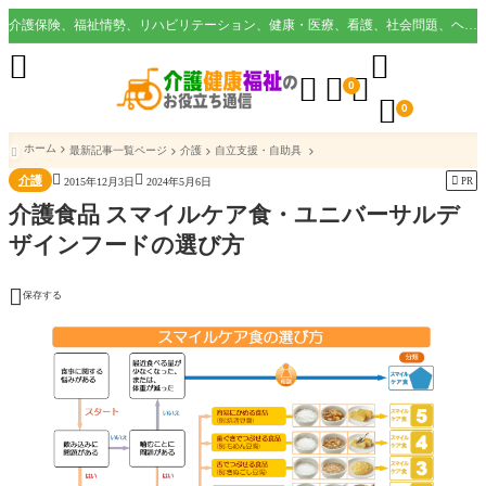
介護保険、福祉情勢、リハビリテーション、健康・医療、看護、社会問題、ヘルスケア業界など様々な切り口から役立つ情報を配信。





0

0
ホーム
最新記事一覧ページ
介護
自立支援・自助具



介護

PR
2015年12月3日
2024年5月6日
介護食品 スマイルケア食・ユニバーサルデ
ザインフードの選び方

保存する