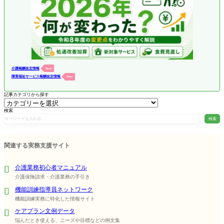
介護報酬改定情報
New!
障害福祉サービス報酬改定情報
New!
記事カテゴリから探す
検索
検索
関連する実務支援サイト
介護業務初心者マニュアル
介護保険請求・介護業務の手引き
機能訓練指導員ネットワーク
機能訓練実務に特化した情報サイト
ケアプラン文例データ
悩んだとき使える、ニーズや目標などの例文集