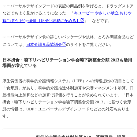
ユニバーサルデザインフードの表記の商品例を挙げると、ドラッグストア
などでもよく見かけるようになった 「
キユーピー やさしい献立 おじや
鶏ごぼう 160g×6個 【区分1:容易にかめる】
」 などです。
ユニバーサルデザイン食の詳しいパッケージや規格、とろみ調整食品など
については、
日本介護食品協議会
のサイトをご覧ください。
日本摂食・嚥下リハビリテーション学会嚥下調整食分類 2013も活用
場面が増えている
厚生労働省の科学的介護情報システム（LIFE）への情報提出の項目として
「食形態」があり、科学的介護推進体制加算や栄養マネジメント加算、口
腔機能向上加算などの加算で評価を行うことが求められています。「日本
摂食・嚥下リハビリテーション学会嚥下調整食分類 2013」に基づく食形
態の情報は、UDF：ユニバーサルデザインフードなどとの対応もありま
す。