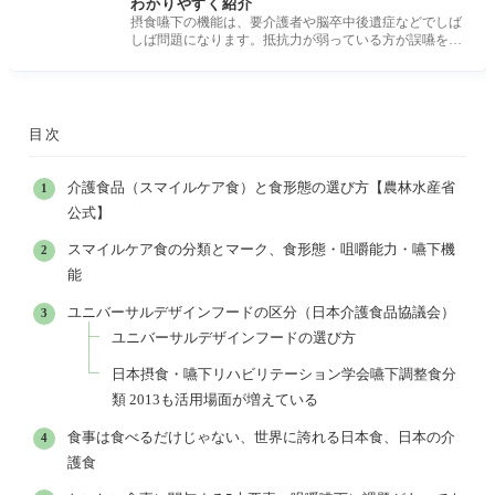
わかりやすく紹介
摂食嚥下の機能は、要介護者や脳卒中後遺症などでしば
しば問題になります。抵抗力が弱っている方が誤嚥をし
た場合、命に係わるこ
目次
介護食品（スマイルケア食）と食形態の選び方【農林水産省
公式】
スマイルケア食の分類とマーク、食形態・咀嚼能力・嚥下機
能
ユニバーサルデザインフードの区分（日本介護食品協議会）
ユニバーサルデザインフードの選び方
日本摂食・嚥下リハビリテーション学会嚥下調整食分
類 2013も活用場面が増えている
食事は食べるだけじゃない、世界に誇れる日本食、日本の介
護食