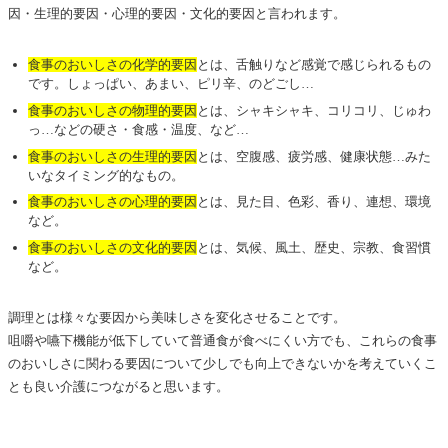
因・生理的要因・心理的要因・文化的要因と言われます。
食事のおいしさの化学的要因
とは、舌触りなど感覚で感じられるもの
です。しょっぱい、あまい、ピリ辛、のどごし…
食事のおいしさの物理的要因
とは、シャキシャキ、コリコリ、じゅわ
っ…などの硬さ・食感・温度、など…
食事のおいしさの生理的要因
とは、空腹感、疲労感、健康状態…みた
いなタイミング的なもの。
食事のおいしさの心理的要因
とは、見た目、色彩、香り、連想、環境
など。
食事のおいしさの文化的要因
とは、気候、風土、歴史、宗教、食習慣
など。
調理とは様々な要因から美味しさを変化させることです。
咀嚼や嚥下機能が低下していて普通食が食べにくい方でも、これらの食事
のおいしさに関わる要因について少しでも向上できないかを考えていくこ
とも良い介護につながると思います。