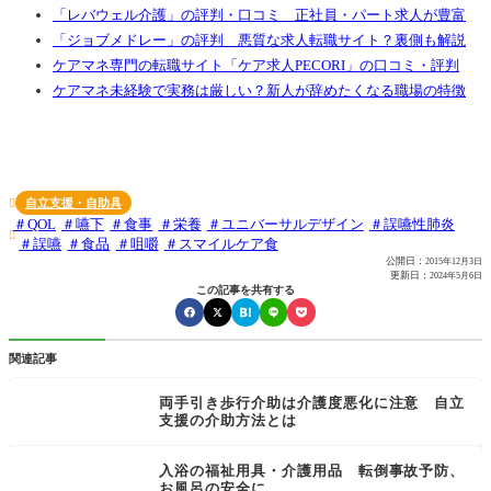
「レバウェル介護」の評判・口コミ 正社員・パート求人が豊富
「ジョブメドレー」の評判 悪質な求人転職サイト？裏側も解説
ケアマネ専門の転職サイト「ケア求人PECORI」の口コミ・評判
ケアマネ未経験で実務は厳しい？新人が辞めたくなる職場の特徴
自立支援・自助具

QOL
嚥下
食事
栄養
ユニバーサルデザイン
誤嚥性肺炎

誤嚥
食品
咀嚼
スマイルケア食
公開日：
2015年12月3日
更新日：
2024年5月6日
この記事を共有する
関連記事
両手引き歩行介助は介護度悪化に注意 自立
支援の介助方法とは
入浴の福祉用具・介護用品 転倒事故予防、
お風呂の安全に