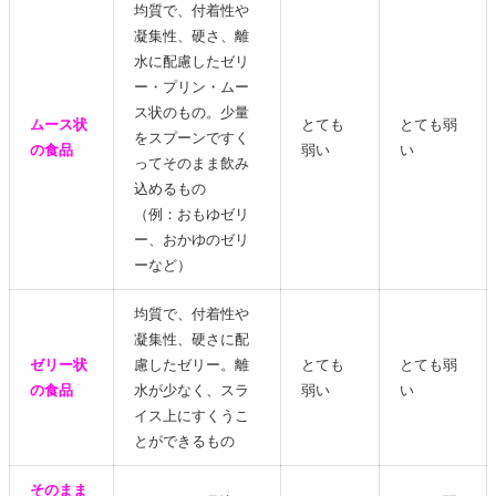
均質で、付着性や
凝集性、硬さ、離
水に配慮したゼリ
ー・プリン・ムー
ス状のもの。少量
ムース状
とても
とても弱
をスプーンですく
の食品
弱い
い
ってそのまま飲み
込めるもの
（例：おもゆゼリ
ー、おかゆのゼリ
ーなど）
均質で、付着性や
凝集性、硬さに配
ゼリー状
慮したゼリー。離
とても
とても弱
の食品
水が少なく、スラ
弱い
い
イス上にすくうこ
とができるもの
そのまま