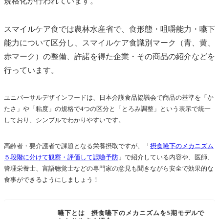
規格化が行われています。
スマイルケア食では
農林水産省で
、
食形態・咀嚼能力・嚥下
能力について区分し、スマイルケア食識別マーク（青、黄、
赤マーク）の整備、許諾を得た企業・その商品の紹介などを
行っています。
ユニバーサルデザインフードは、日本介護食品協議会で商品の基準を「か
たさ」や「粘度」の規格で4つの区分と「とろみ調整」という表示で統一
しており、シンプルでわかりやすいです。
高齢者・要介護者で課題となる栄養摂取ですが、「
摂食嚥下のメカニズム
５段階に分けて観察・評価して誤嚥予防
」で紹介している内容や、医師、
管理栄養士、言語聴覚士などの専門家の意見も聞きながら安全で効果的な
食事ができるようにしましょう！
嚥下とは 摂食嚥下のメカニズムを5期モデルで