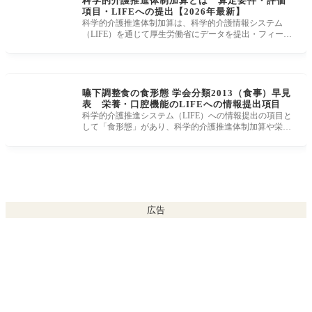
科学的介護推進体制加算とは 算定要件・評価
項目・LIFEへの提出【2026年最新】
科学的介護推進体制加算は、科学的介護情報システム
（LIFE）を通じて厚生労働省にデータを提出・フィード
バックを活用するというPD
嚥下調整食の食形態 学会分類2013（食事）早見
表 栄養・口腔機能のLIFEへの情報提出項目
科学的介護推進システム（LIFE）への情報提出の項目と
して「食形態」があり、科学的介護推進体制加算や栄養
マネジメント加算、口
広告