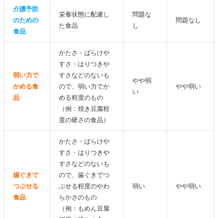
介護予防
栄養状態に配慮し
問題な
のための
問題なし
た食品
し
食品
かたさ・ばらけや
すさ・はりつきや
弱い力で
すさなどのないも
やや弱
かめる食
ので、弱い力でか
やや弱い
い
品
める程度のもの
（例：焼き豆腐程
度の硬さの食品）
かたさ・ばらけや
すさ・はりつきや
すさなどのないも
歯ぐきで
ので、歯ぐきでつ
つぶせる
ぶせる程度のやわ
弱い
やや弱い
食品
らかさのもの
（例：もめん豆腐