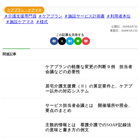
自由がありますが、刑
ケアプラン・ケアマネ

介護支援専門員
ケアプラン
施設サービス計画書
利用者本位

施設ケアマネ
様式
公開日：
2020年9月7日
更新日：
2026年5月17日
この記事を共有する
関連記事
ケアプランの軽微な変更の判断９例 担当者
会議などの必要性
居宅介護支援費（Ⅱ）の算定要件と、ケアプ
ー以外の対応システム
サービス担当者会議とは 開催場所や照会、
要点のまとめ
主観的情報とは 看護介護でのSOAP記録法
の意味と書き方の例文