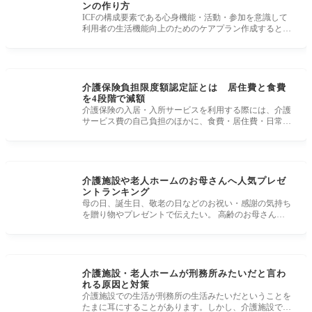
ンの作り方
ICFの構成要素である心身機能・活動・参加を意識して
利用者の生活機能向上のためのケアプラン作成するとき
の医療や介護福祉の専門
介護保険負担限度額認定証とは 居住費と食費
を4段階で減額
介護保険の入居・入所サービスを利用する際には、介護
サービス費の自己負担のほかに、食費・居住費・日常生
活費などがかかります
介護施設や老人ホームのお母さんへ人気プレゼ
ントランキング
母の日、誕生日、敬老の日などのお祝い・感謝の気持ち
を贈り物やプレゼントで伝えたい。 高齢のお母さんと
そのご家族が喜んだお
介護施設・老人ホームが刑務所みたいだと言わ
れる原因と対策
介護施設での生活が刑務所の生活みたいだということを
たまに耳にすることがあります。しかし、介護施設では