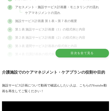
アセスメント・施設サービス計画書・モニタリングの流れ
ケアマネジメントの流れ
施設サービス計画書 第１表～第７表の概要
第１表 施設サービス計画書（1）の様式例と内容
第２表 施設サービス計画書（2）の様式例と内容
第３表 週間サービス計画表の様式例と内容
目次を全て見る
第４表 日課計画表の様式例と内容
第５表 サービス担当者会議の要点の様式例と内容
第６表 サービス担当者に対する照会（依頼）の様式例と内容
介護施設でのケアマネジメント・ケアプランの役割や目的
第７表 施設介護経過の様式例と内容
施設サービス計画について動画で確認んしたい人は、こちらのYoutube動
居宅サービス計画と施設サービス計画の違い
画を再生してご覧ください！
介護保険施設サービス・施設生活についての関連記事