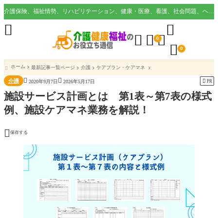
介護保険、福祉情勢、リハビリテーション、健康・医療、看護、社会問題、ヘルスケア業界など様々な切り口から役立つ情報を配信。





0

0
ホーム
最新記事一覧ページ
介護
ケアプラン・ケアマネ



介護

PR
2020年9月7日
2026年5月17日
施設サービス計画とは 第1表～第7表の様式
例、施設ケアマネ業務を解説！

保存する