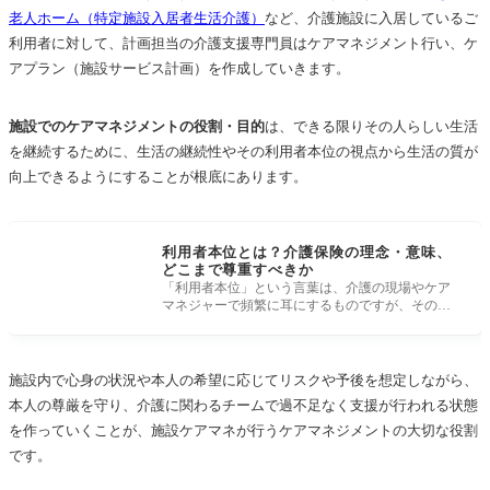
老人ホーム（特定施設入居者生活介護）
など、介護施設に入居しているご
利用者に対して、計画担当の介護支援専門員はケアマネジメント行い、ケ
アプラン（施設サービス計画）を作成していきます。
施設でのケアマネジメントの役割・目的
は、できる限りその人らしい生活
を継続するために、生活の継続性やその利用者本位の視点から生活の質が
向上できるようにすることが根底にあります。
利用者本位とは？介護保険の理念・意味、
どこまで尊重すべきか
「利用者本位」という言葉は、介護の現場やケア
マネジャーで頻繁に耳にするものですが、その真
の意味や背景にある介護保険の理念
施設内で心身の状況や本人の希望に応じてリスクや予後を想定しながら、
本人の尊厳を守り、介護に関わるチームで過不足なく支援が行われる状態
を作っていくことが、施設ケアマネが行うケアマネジメントの大切な役割
です。