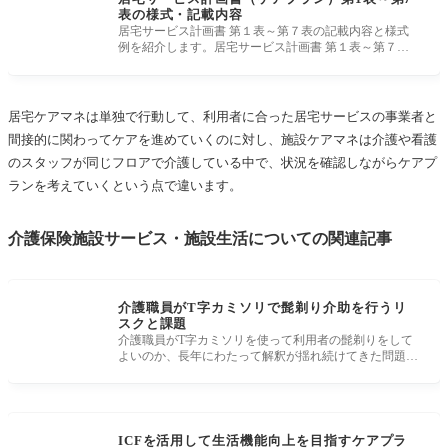
表の様式・記載内容
居宅サービス計画書 第１表～第７表の記載内容と様式
例を紹介します。居宅サービス計画書 第１表～第７表
は、居宅介護支援事業所
居宅ケアマネは単独で行動して、利用者に合った居宅サービスの事業者と
間接的に関わってケアを進めていくのに対し、施設ケアマネは介護や看護
のスタッフが同じフロアで介護している中で、状況を確認しながらケアプ
ランを考えていくという点で違います。
介護保険施設サービス・施設生活についての関連記事
介護職員がT字カミソリで髭剃り介助を行うリ
スクと課題
介護職員がT字カミソリを使って利用者の髭剃りをして
よいのか、長年にわたって解釈が揺れ続けてきた問題で
す。 結論からいうと、
ICFを活用して生活機能向上を目指すケアプラ