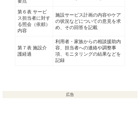
要点
第６表 サービ
施設サービス計画の内容やケア
ス担当者に対す
の状況などについての意見を求
る照会（依頼）
め、その回答を記載
内容
利用者・家族からの相談援助内
第７表 施設介
容、担当者への連絡や調整事
護経過
項、モニタリングの結果などを
記録
広告