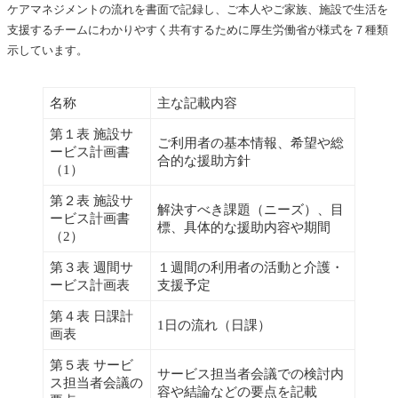
ケアマネジメントの流れを書面で記録し、ご本人やご家族、施設で生活を
支援するチームにわかりやすく共有するために厚生労働省が様式を７種類
示しています。
名称
主な記載内容
第１表 施設サ
ご利用者の基本情報、希望や総
ービス計画書
合的な援助方針
（1）
第２表 施設サ
解決すべき課題（ニーズ）、目
ービス計画書
標、具体的な援助内容や期間
（2）
第３表 週間サ
１週間の利用者の活動と介護・
ービス計画表
支援予定
第４表 日課計
1日の流れ（日課）
画表
第５表 サービ
サービス担当者会議での検討内
ス担当者会議の
容や結論などの要点を記載