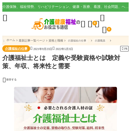
介護保険、福祉情勢、リハビリテーション、健康・医療、看護、社会問題、ヘルスケア業界など様々な切り口から役立つ情報を配信。





0

0
ホーム
最新記事一覧ページ
資格と職種
介護福祉の仕事
介護職員



介護福祉の仕事

PR
2021年9月23日
2022年5月3日
介護福祉士とは 定義や受験資格や試験対
策、年収、将来性と需要

保存する