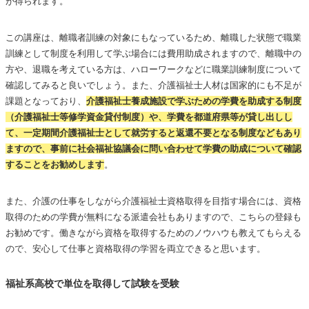
が得られます。
この講座は、離職者訓練の対象にもなっているため、離職した状態で職業
訓練として制度を利用して学ぶ場合には費用助成されますので、離職中の
方や、退職を考えている方は、ハローワークなどに職業訓練制度について
確認してみると良いでしょう。また、介護福祉士人材は国家的にも不足が
課題となっており、
介護福祉士養成施設で学ぶための学費を助成する制度
（介護福祉士等修学資金貸付制度）や、学費を都道府県等が貸し出しし
て、一定期間介護福祉士として就労すると返還不要となる制度などもあり
ますので、事前に社会福祉協議会に問い合わせて学費の助成について確認
することをお勧めします
。
また、介護の仕事をしながら介護福祉士資格取得を目指す場合には、資格
取得のための学費が無料になる派遣会社もありますので、こちらの登録も
お勧めです。働きながら資格を取得するためのノウハウも教えてもらえる
ので、安心して仕事と資格取得の学習を両立できると思います。
福祉系高校で単位を取得して試験を受験