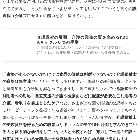
う上で必要なご利用者の状態把握の能力や、状態に合わせて支援の計画を
立てて実践し、再度評価を行いより良いケアを組み立てていくと言う
介護
過程（介護プロセス）
の能力などに長けています。
介護過程の展開 介護の業務の質を高めるPDC
Aサイクル６つの手順
介護職員のPDCAサイクル『介護過程（介護プロセ
ス）』は、情報収集・課題の明確化から要介護者の良さ
を引き出すマネジメント手法
「
資格があるかないかだけでは食品の価値は判断できないので介護福祉士
の資格は無意味だ
」という意見もありますが、無資格の介護職員と比べる
と基礎知識も介護観も異なってきますし、近年重要視されている
認知症の
利用者への対応
、
自立支援の介護
や
医療面などに配慮が必要なご利用者の
介護
、
看取りを前提としたケア
など、さまざまな面で論理的な思考をもと
にリーダーシップを発揮できる資質があります。資格を持っていてもやる
気がなかったり雑な仕事をしてしまう方ももちろんいますが、
介護福祉士
の受験資格を得るための教育カリキュラムの中で1800時間も学んできてい
る人と体系的な学習をしていない人と比較すれば、努力して一定の知識・
技術を持っている介護福祉士有資格者の方があらゆる面で役立ちます
。