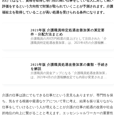
わけではなく、資格を取得し専門性の高い仕事をしている人に対して高い
評価をするという方向性で対策が取られていくことが予測されます。介護
福祉士を取得していることが高い処遇を受けられる条件になります。
2021年版 介護職員特定処遇改善加算の算定要
件・分配方法まとめ
介護職員の月8万円程度の賃上げとして注目された「介
護職員特定処遇改善加算」は、2021年4月の介護報酬改
定で内容が変更されました
2021年版 介護職員処遇改善加算の書類・手続き
を解説
介護職員の賃金アップになる「介護職員処遇改善加算」
は、2021年4月の介護報酬改定でも内容が変更されまし
た。介護職員は事業所が
介護の仕事は誰にでもできる仕事だという意見もありますが、専門性を保
ち、気をする根拠や最適なケアについて常に考え、結果を振り返りながら
仕事をしていけるという人が増えることが介護の仕事の処遇の改善や社会
的地位の向上に繋がることと考えます。エッセンシャルワーカーの重要性