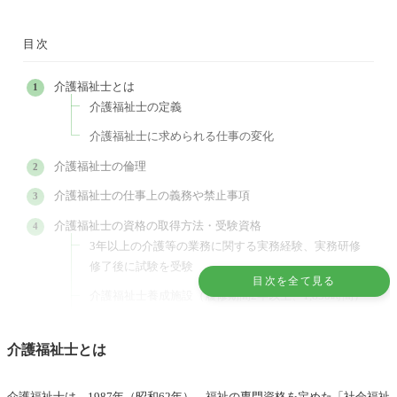
目次
介護福祉士とは
介護福祉士の定義
介護福祉士に求められる仕事の変化
介護福祉士の倫理
介護福祉士の仕事上の義務や禁止事項
介護福祉士の資格の取得方法・受験資格
3年以上の介護等の業務に関する実務経験、実務研修
修了後に試験を受験
目次を全て見る
介護福祉士養成施設（履修期間2年以上、1,850時間）
後に試験を受験
福祉系高校で単位を取得して試験を受験
介護福祉士とは
介護福祉士の資格取得に向けた研修は補助金を利用できる場
合も多い！
介護福祉士は、1987年（昭和62年）、福祉の専門資格を定めた「社会福祉