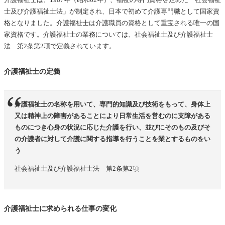
士及び介護福祉士法」が制定され、日本で初めて介護専門職として国家資
介護福祉士の資格の勉強方法
格となりました。介護福祉士は介護職員の資格として重宝される唯一の国
介護福祉士国家試験の受験者数と合格率
家資格です。介護福祉士の業務については、社会福祉士及び介護福祉士
法 第2条第2項で定義されています。
介護福祉士の試験問題の範囲と過去問
介護福祉士国家試験対策は過去問にあり
介護福祉士の定義
必ず過去問を解く！
過去問でわからなかったところを復習する！
介護福祉士の名称を用いて、専門的知識及び技術をもって、身体上
介護福祉士の資格取得で年収や時給もアップします！
又は精神上の障害があることにより日常生活を営むのに支障がある
ものにつき心身の状況に応じた介護を行い、並びにそのもの及びそ
介護の仕事を今後もするならば、介護福祉士の資格をとるべ
の介護者に対して介護に関する指導を行うことを業とするものをい
き！
う
介護福祉士の将来性・需要の変化
社会福祉士及び介護福祉士法 第2条第2項
介護福祉士に求められる仕事の変化