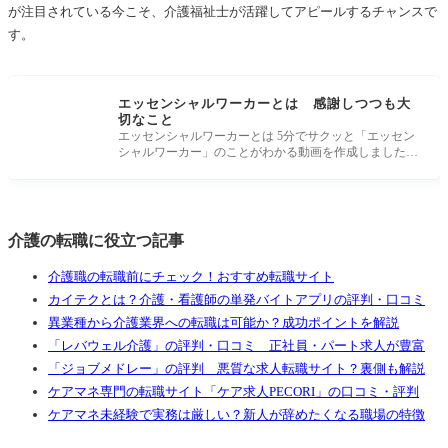
が注目されている今こそ、介護福祉士が活躍してアピールするチャンスで
す。
エッセンシャルワーカーとは 感謝しつつも大
切なこと
エッセンシャルワーカーとは 5分でサクッと「エッセン
シャルワーカー」のことがわかる動画を作成しました！
エッセンシャルワーカ
介護の転職に役立つ記事
介護職の転職前にチェック！おすすめ転職サイト
カイテクとは？介護・看護師の単発バイトアプリの評判・口コミ
異業種から介護業界への転職は可能か？成功ポイントを解説
「レバウェル介護」の評判・口コミ 正社員・パート求人が豊富
「ジョブメドレー」の評判 悪質な求人転職サイト？裏側も解説
ケアマネ専門の転職サイト「ケア求人PECORI」の口コミ・評判
ケアマネ未経験で実務は厳しい？新人が辞めたくなる職場の特徴