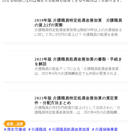
出せる状態になれば働き方も処遇も改善できる可能性は十分あります。
2019年版 介護職員特定処遇改善加算 介護職員
の賃上げの実際
介護職員特定処遇改善加算は勤続10年以上の介護福祉士
に対して月に8万円の賃上げ？ 介護職員の処遇を改善す
べく、2019年10月からご
2021年版 介護職員処遇改善加算の書類・手続き
を解説
介護職員の賃金アップになる「介護職員処遇改善加算」
は、2021年4月の介護報酬改定でも内容が変更されまし
た。介護職員は事業所が
2021年版 介護職員特定処遇改善加算の算定要
件・分配方法まとめ
介護職員の月8万円程度の賃上げとして注目された「介
護職員特定処遇改善加算」は、2021年4月の介護報酬改
定で内容が変更されました
政策・法律

厚生労働省
介護職員
介護職員処遇改善加算
介護保険事業