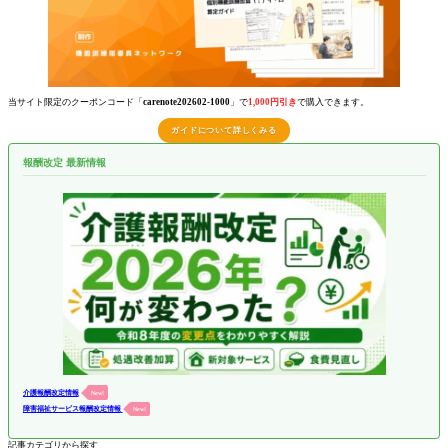
当サイト限定のクーポンコード「
carenote202602-1000
」で
1,000円引き
で購入できます。
ガイドについて詳しくみる
報酬改定 最新情報
介護報酬改定情報
New!
障害福祉サービス報酬改定情報
New!
記事カテゴリから探す