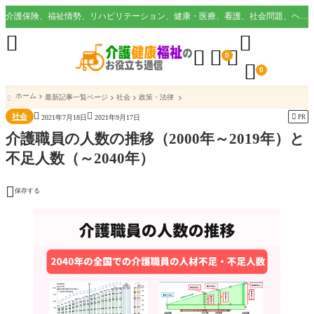
介護保険、福祉情勢、リハビリテーション、健康・医療、看護、社会問題、ヘルスケア業界など様々な切り口から役立つ情報を配信。





0

0
ホーム
最新記事一覧ページ
社会
政策・法律



社会

PR
2021年7月18日
2021年9月17日
介護職員の人数の推移（2000年～2019年）と
不足人数（～2040年）

保存する