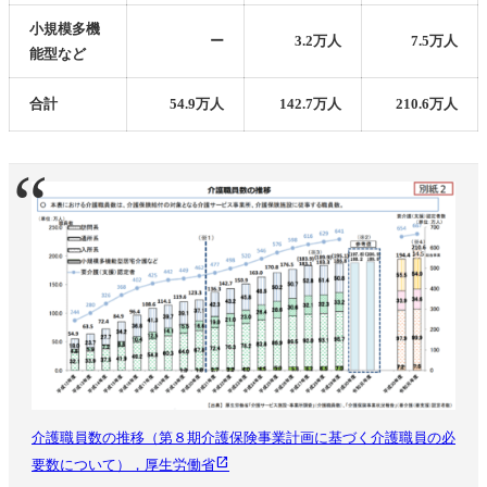
小規模多機
ー
3.2万人
7.5万人
能型など
合計
54.9万人
142.7万人
210.6万人
介護職員数の推移（第８期介護保険事業計画に基づく介護職員の必
要数について），厚生労働省