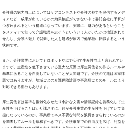
介護職の魅力向上についてはケアコンテストや介護の魅力を発信するメデ
ィアなど、成果が出ているかの効果検証ができない中で委託会社に予算が
つぎ込まれるという構造になっています。実際に、魅力があるということ
をメディアで知って介護職員を志そうといういう人がいたかは検証されま
せんし、介護の魅力で就業した人も処遇が原因で他業種に転職するという
状態です。
また、介護業界においてもロボットやICT活用で生産性向上と言われてい
ますが、生産性を低下させている重大な原因は厚生労働省の作るルールや
基準にあることを自覚していないことが大問題です。介護の問題は国家課
題ではありますが、地域ごとの介護保険計画や事業所ごとのルールにより
対応できる部分もあります。
厚生労働省は基準を複雑化させたり余計な文書や情報記録を義務化して生
産性を下げることばかり課さずに、何が介護事業の生産性を下げていて負
担になっているのか、事業所で本来不要な時間を浪費させられているのか
を調査してルールを緩和すべきです。介護事業での自由度を広げ、利益を