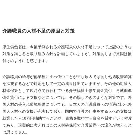
介護職員の人材不足の原因と対策
厚生労働省は、今後予測される介護職員の人材不足について上記のような
対策を講じると取り組み方針を計画していますが、対策ありきで原因は後
付けのようにも感じます。
介護職員の給与が他業種に比べ低いことが主な原因ではあり処遇改善加算
を拡充するなどで対応をして一定の成果は出ていますが、その他の対策人
材確保策として現時点で行われている介護福祉士修学資金貸付、再就職準
備金貸付による支援などについては、その場しのぎのような対策です。外
国人材の受入れ環境整備についても、日本人の介護職員への待遇に比べ外
国人人材への支援が充実しており、国内で介護の仕事をする人への支援は
就業したら10万円補助することや、資格を取得する資金を貸すという程度
であり、現実的に考えればこの人材確保策で介護業界への流入が増えると
は思えません。