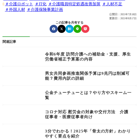
介護ロボット
IT化
介護職員特定処遇改善加算
人材不足

外国人材
介護保険事業計画
公開日：
2021年7月18日
更新日：
2021年9月17日
この記事を共有する
関連記事
令和6年度 訪問介護への補助金・支援、厚生
労働省補正予算案の内容
男女共同参画推進関係予算は9兆円は削減可
能？費用内訳の詳細
公金チューチューとは？やり方やスキーム一
覧
コロナ対応 慰労金の対象や交付方法 介護
従事者・医療従事者向け
3分でわかる！2025年「骨太の方針」わかり
やすく要点を紹介