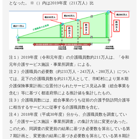
となった。 ※（）内は2019年度（211万人）比
注１）2019年度（令和元年度）の介護職員数約211万人は、「令和
元年介護サービス施設・事業所調査」による。
注２）介護職員の必要数（約233万人・243万人・280万人）につい
ては、足下の介護職員数を約211万人として、市町村により第８期
介護保険事業計画に位置付けられたサービス見込み量（総合事業を
含む）等に基づく都道府県による推計値を集計したもの。
注３）介護職員数には、総合事業のうち従前の介護予防訪問介護等
に相当するサービスに従事する介護職員数を含む。
注４）2018年度（平成30年度）分から、介護職員数を調査してい
る「介護サービス施設・事業所調査」の集計方法に変更があった。
このため、同調査の変更前の結果に基づき必要数を算出している第
７期計画と、変更後の結果に基づき必要数を算出している第８期計