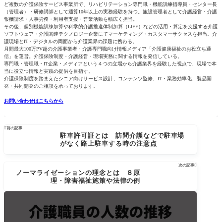
ど複数の介護保険サービス事業所で、リハビリテーション専門職・機能訓練指導員・センター長
（管理者）・研修講師として通算10年以上の実務経験を持つ。施設管理者として介護経営・介護
報酬請求・人事労務・利用者支援・営業活動を幅広く担当。
その後、個別機能訓練加算や科学的介護推進体制加算（LIFE）などの活用・算定を支援する介護
ソフトウェア・介護関連テクノロジー企業にてマーケティング・カスタマーサクセスを担当。介
護現場とIT・デジタルの両面から介護業界の課題に携わる。
月間最大100万PV超の介護事業者・介護専門職向け情報メディア「介護健康福祉のお役立ち通
信」を運営。介護保険制度・介護経営・現場実務に関する情報を発信している。
専門職・管理職・IT企業・メディアという４つの立場から介護業界を経験した視点で、現場で本
当に役立つ情報と実践の提供を目指す。
介護保険制度を踏まえたシニア向けサービス設計、コンテンツ監修、IT・業務効率化、製品開
発・共同開発のご相談を承っております。
お問い合わせはこちらから

前の記事
駐車許可証とは 訪問介護などで駐車場
がなく路上駐車する時の注意点
次の記事

ノーマライゼーションの理念とは ８原
理・障害福祉施策や法律の例