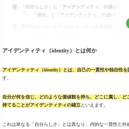
「自分らしさ」と「アイデンティティ」の違い
「個性」と「アイデンティティ」の違い
現代日本におけるアイデンティティの希薄化
なぜ30代～50代はアイデンティティの確立が
なぜ話題にされるだけで反発するのか ― 防衛
アイデンティティ（identity）とは何か
なぜ地域や集団への関わりに拒否感を示すのか
アイデンティティ（identity）とは、自己の一貫性や独自
「損得」でしか動けない人たちとどう向き合うか
す。
アイデンティティの確立が希薄なまま社会が進んだ
アイデンティティが希薄になると国レベルで民
自分が何を信じ、どのような価値観を持ち、どこに属し、ど
社会レベルで、つながりの欠如と責任の放棄
持てることがアイデンティティの確立
といえます。
個人レベルでも、生きる目的の喪失と感情の鈍
これは単なる「自分らしさ」とは異なり、内的な一貫性と外
アイデンティティを軽んじる社会の先にあるもの