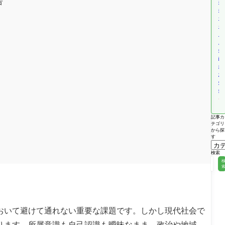
告
福
祉
サ
ー
ビ
ス
報
酬
改
定
情
報
記事カ
テゴリ
から探
す
検索
おいて避けて通れない重要な課題です。しかし現代社会で
ります。所属意識も自己認識も曖昧なまま、政治や地域、