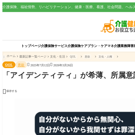
介護保険、福祉情勢、リハビリテーション、健康・医療、看護、社会問題、ヘル
トップページ
介護保険サービス
介護保険
ケアプラン・ケアマネ
介護業務
障害
ホーム
最新記事一覧ページ
文化・生活
QOL
意欲
文化・人権



QOL
意欲
2025年7月12日
2026年3月26日
「アイデンティティ」が希薄、所属意

保存する