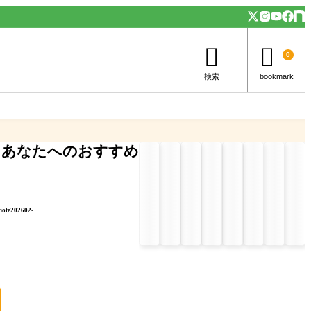


0
検索
bookmark
あなたへのおすすめ
note202602-
」