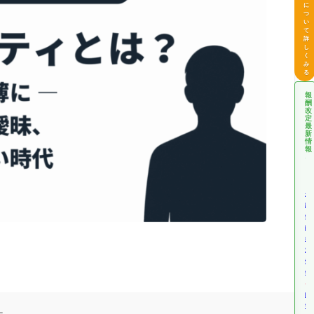
に
つ
い
て
詳
し
く
み
る
報
酬
改
定
最
新
情
報
介
護
報
酬
改
定
情
報
障
害