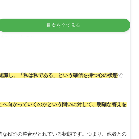
目次を全て見る
進まなかったのか
的な態度の背景
性を認識し、「私は私である」という確信を持つ心の状態
で
場合に起きること
主主義と地域社会の崩壊
こへ向かっていくのかという問いに対して、明確な答えを
化
的な役割の整合がとれている状態です。つまり、他者との