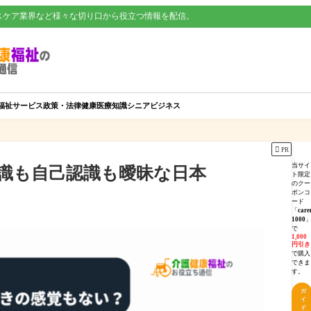
スケア業界など様々な切り口から役立つ情報を配信。
福祉サービス
政策・法律
健康
医療知識
シニアビジネス

PR
当サイ
識も自己認識も曖昧な日本
ト限定
のクー
ポンコ
ード
「
care
1000
で
1,000
円引き
で購入
できま
す。
ガ
イ
ド