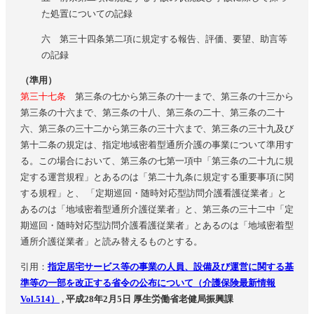
た処置についての記録
六 第三十四条第二項に規定する報告、評価、要望、助言等
の記録
（準用）
第三十七条
第三条の七から第三条の十一まで、第三条の十三から
第三条の十六まで、第三条の十八、第三条の二十、第三条の二十
六、第三条の三十二から第三条の三十六まで、第三条の三十九及び
第十二条の規定は、指定地域密着型通所介護の事業について準用す
る。この場合において、第三条の七第一項中「第三条の二十九に規
定する運営規程」とあるのは「第二十九条に規定する重要事項に関
する規程」と、 「定期巡回・随時対応型訪問介護看護従業者」と
あるのは「地域密着型通所介護従業者」と、第三条の三十二中「定
期巡回・随時対応型訪問介護看護従業者」とあるのは「地域密着型
通所介護従業者」と読み替えるものとする。
引用：
指定居宅サービス等の事業の人員、設備及び運営に関する基
準等の一部を改正する省令の公布について（介護保険最新情報
Vol.514）
, 平成28年2月5日 厚生労働省老健局振興課