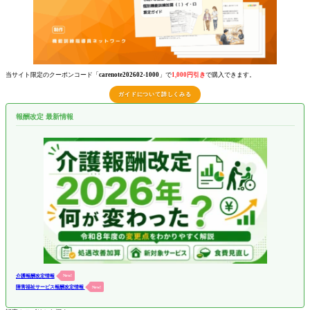
当サイト限定のクーポンコード「
carenote202602-1000
」で
1,000円引き
で購入できます。
ガイドについて詳しくみる
報酬改定 最新情報
介護報酬改定情報
New!
障害福祉サービス報酬改定情報
New!