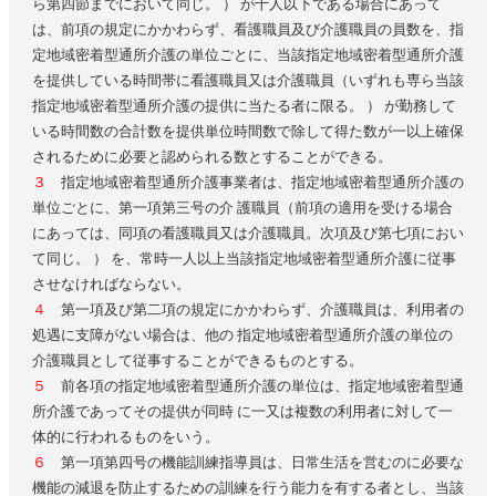
ら第四節までにおいて同じ。 ） が十人以下である場合にあって
は、前項の規定にかかわらず、看護職員及び介護職員の員数を、指
定地域密着型通所介護の単位ごとに、当該指定地域密着型通所介護
を提供している時間帯に看護職員又は介護職員（いずれも専ら当該
指定地域密着型通所介護の提供に当たる者に限る。 ） が勤務して
いる時間数の合計数を提供単位時間数で除して得た数が一以上確保
されるために必要と認められる数とすることができる。
３
指定地域密着型通所介護事業者は、指定地域密着型通所介護の
単位ごとに、第一項第三号の介 護職員（前項の適用を受ける場合
にあっては、同項の看護職員又は介護職員。次項及び第七項におい
て同じ。 ） を、常時一人以上当該指定地域密着型通所介護に従事
させなければならない。
４
第一項及び第二項の規定にかかわらず、介護職員は、利用者の
処遇に支障がない場合は、他の 指定地域密着型通所介護の単位の
介護職員として従事することができるものとする。
５
前各項の指定地域密着型通所介護の単位は、指定地域密着型通
所介護であってその提供が同時 に一又は複数の利用者に対して一
体的に行われるものをいう。
６
第一項第四号の機能訓練指導員は、日常生活を営むのに必要な
機能の減退を防止するための訓練を行う能力を有する者とし、当該