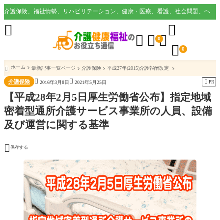
介護保険、福祉情勢、リハビリテーション、健康・医療、看護、社会問題、ヘルスケア業界など様々な切り口から役立つ情報を配信。





0

0
ホーム
最新記事一覧ページ
介護保険
平成27年(2015)介護報酬改定



介護保険

PR
2016年3月8日
2021年5月25日
【平成28年2月5日厚生労働省公布】指定地域
密着型通所介護サービス事業所の人員、設備
及び運営に関する基準

保存する