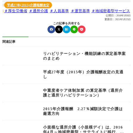
平成27年(2015)介護報酬改定

厚生労働省
通所介護
人員基準
運営基準
地域密着型サービス

公開日：
2016年3月8日
更新日：
2021年5月25日
この記事を共有する
関連記事
リハビリテーション・機能訓練の算定基準案
のまとめ
平成27年度（2015年）介護報酬改定の見通
し
中重度者ケア体制加算 の算定基準（通所介
護と通所リハビリテーション）
2015年介護報酬 2.27％減額決定で介護は
厳選方向
小規模な通所介護（小規模デイ）は、2016
年4月～地域密着型・サテライトに移行、要