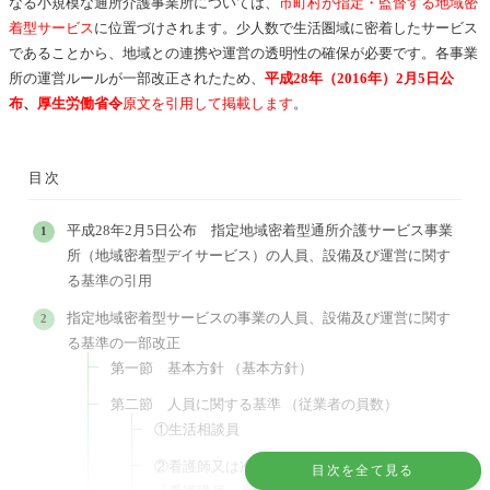
なる小規模な通所介護事業所については、
市町村が指定・監督する地域密
着型サービス
に位置づけされます。少人数で生活圏域に密着したサービス
であることから、地域との連携や運営の透明性の確保が必要です。各事業
所の運営ルールが一部改正されたため、
平成28年（2016年）2月5日公
布
、
厚生労働省令
原文を引用して掲載します
。
目次
平成28年2月5日公布 指定地域密着型通所介護サービス事業
所（地域密着型デイサービス）の人員、設備及び運営に関す
る基準の引用
指定地域密着型サービスの事業の人員、設備及び運営に関す
る基準の一部改正
第一節 基本方針 （基本方針）
第二節 人員に関する基準 （従業者の員数）
①生活相談員
②看護師又は准看護師（以下この章において
目次を全て見る