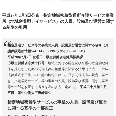
「看護職員」という。 ）
③介護職員
平成28年2月5日公布
指定地域密着型通所介護サービス事業
④機能訓練指導員 １以上
所（地域密着型デイサービス）の人員、設備及び運営に関す
（管理者）
る基準の引用
第三節 設備に関する基準
（設備及び備品等）
指定居宅サービス等の事業の人員、設備及び運営に関する省令（介
① 食堂及び機能訓練室
護保険最新情報Vol.514） （PDFファイル・400KB）
平成28年2月5日 金曜日 厚生労働省老健局振興課
② 相談室
〇厚生労働省令第十四号
地域における医療及び介護の総合的な確
第四節 運営に関する基準 （心身の状況等の把握）
保を推進するための関係法律の整備等に関する法律（平成二十六年
（利用料等の受領）
法律第八十三号）の一部の施行に伴い、及び関係法令の規定に基づ
き、指定居宅サービス等の事業の人員、設備及び運営に関する基準
（指定地域密着型通所介護の基本取扱方針）
等の一部を改正する省令を次のように定める。
平成二十八年二月
（指定地域密着型通所介護の具体的取扱方針）
五日 厚生労働大臣塩崎恭久
（地域密着型通所介護計画の作成）
指定地域密着型サービスの事業の人員、設備及び運営
（管理者の責務）
に関する基準の一部改正