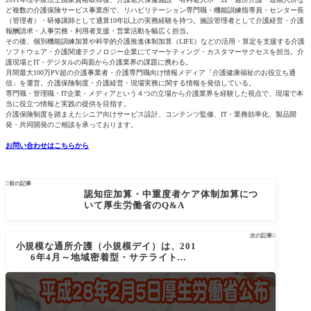
ど複数の介護保険サービス事業所で、リハビリテーション専門職・機能訓練指導員・センター長
（管理者）・研修講師として通算10年以上の実務経験を持つ。施設管理者として介護経営・介護
報酬請求・人事労務・利用者支援・営業活動を幅広く担当。
その後、個別機能訓練加算や科学的介護推進体制加算（LIFE）などの活用・算定を支援する介護
ソフトウェア・介護関連テクノロジー企業にてマーケティング・カスタマーサクセスを担当。介
護現場とIT・デジタルの両面から介護業界の課題に携わる。
月間最大100万PV超の介護事業者・介護専門職向け情報メディア「介護健康福祉のお役立ち通
信」を運営。介護保険制度・介護経営・現場実務に関する情報を発信している。
専門職・管理職・IT企業・メディアという４つの立場から介護業界を経験した視点で、現場で本
当に役立つ情報と実践の提供を目指す。
介護保険制度を踏まえたシニア向けサービス設計、コンテンツ監修、IT・業務効率化、製品開
発・共同開発のご相談を承っております。
お問い合わせはこちらから

前の記事
認知症加算・中重度者ケア体制加算につ
いて厚生労働省のQ&A
次の記事

小規模な通所介護（小規模デイ）は、201
6年4月～地域密着型・サテライトに移
行、要件は？