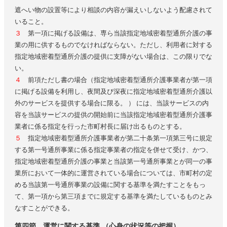
遮へい物の設置等により相談の内容が漏えいしないよう配慮されて
いること。
３
第一項に掲げる設備は、専ら当該指定地域密着型通所介護の事
業の用に供するものでなければならない。ただし、利用者に対する
指定地域密着型通所介護の提供に支障がない場合は、この限りでな
い。
４
前項ただし書の場合（指定地域密着型通所介護事業者が第一項
に掲げる設備を利用し、夜間及び深夜に指定地域密着型通所介護以
外のサービスを提供する場合に限る。 ） には、当該サービスの内
容を当該サービスの提供の開始前に当該指定地域密着型通所介護事
業者に係る指定を行った市町村長に届け出るものとする。
５
指定地域密着型通所介護事業者が第二十条第一項第三号に規定
する第一号通所事業に係る指定事業者の指定を併せて受け、かつ、
指定地域密着型通所介護の事業と当該第一号通所事業とが同一の事
業所において一体的に運営されている場合については、市町村の定
める当該第一号通所事業の設備に関する基準を満たすことをもっ
て、第一項から第三項までに規定する基準を満たしているものとみ
なすことができる。
第四節 運営に関する基準 （心身の状況等の把握）