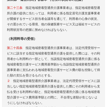
第二十三条
指定地域密着型通所介護事業者は、指定地域密着型通
所介護の提供に当たっては、利用者に係る指定居宅介護支援事業者
が開催するサービス担当者会議等を通じて、利用者の心身の状況、
その置かれている環境、他の保健医療サービス又は福祉サービスの
利用状況等の把握に努めなければならない。
（利用料等の受領）
第二十四条
指定地域密着型通所介護事業者は、法定代理受領サー
ビスに該当する指定地域密着型通所介護を提供した際には、その利
用者から利用料の一部として、当該指定地域密着型通所介護に係る
地域密着型介護サービス費用基準額から当該指定地域密着型通所介
護事業者に支払われる地域密着型介護サービス費の額を控除して得
た額の支払を受けるものとする。
２
指定地域密着型通所介護事業者は、法定代理受領サービスに該
当しない指定地域密着型通所介護を提供した際にその利用者から支
払を受ける利用料の額と、指定地域密着型通所介護に係る地域密着
型介護サービス費用基準額との間に、 不合理な差額が生じないよ
うにしなければならない。