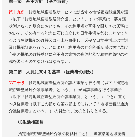
（勤務体制の確保等）
第一節 基本方針 （基本方針）
（定員の遵守）
第十九条
指定地域密着型サービスに該当する地域密着型通所介護
（以下「指定地域密着型通所介護」という。 ） の事業は、要介護
（記録の整備）
状態となった場合においても、その利用者が可能な限りその居宅に
おいて、その有する能力に応じ自立した日常生活を営むことができ
るよう生活機能の維持又は向上を目指し、必要な日常生活上の世話
及び機能訓練を行うことにより、利用者の社会的孤立感の解消及び
心身の機能の維持並びに利用者の家族の身体的及び精神的負担の軽
減を図るものでなければならない。
第二節 人員に関する基準 （従業者の員数）
第二十条
指定地域密着型通所介護の事業を行う者（以下「指定地
域密着型通所介護事業者」という。 ） が当該事業を行う事業所
（以下「指定地域密着型通所介護事業所」という。 ） ごとに置く
べき従業者（以下この節から第四節までにおいて「地域密着型通所
介護従業者」という。 ） の員数は、次のとおりとする。
①生活相談員
指定地域密着型通所介護の提供日ごとに、当該指定地域密着