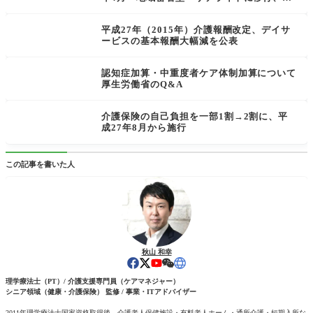
件は？
平成27年（2015年）介護報酬改定、デイサ
ービスの基本報酬大幅減を公表
認知症加算・中重度者ケア体制加算について
厚生労働省のQ&A
介護保険の自己負担を一部1割→2割に、平
成27年8月から施行
この記事を書いた人
秋山 和幸
理学療法士（PT）/ 介護支援専門員（ケアマネジャー）
シニア領域（健康・介護保険） 監修 / 事業・ITアドバイザー
2011年理学療法士国家資格取得後、介護老人保健施設・有料老人ホーム・通所介護・短期入所な