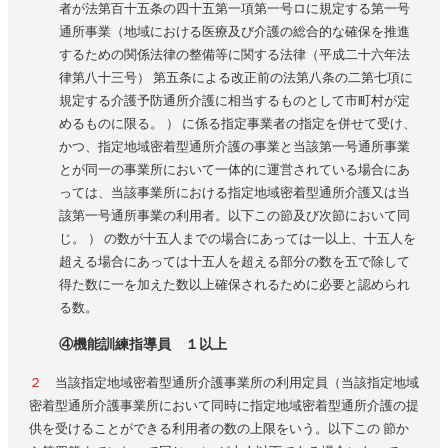
者が法第百十五条の四十五第一項第一号ロに規定する第一号
通所事業（地域における医療及び介護の総合的な確保を推進
するための関係法律の整備等に関する法律（平成二十六年法
律第八十三号） 第五条による改正前の法第八条の二第七項に
規定する介護予防通所介護に相当するものとして市町村が定
めるものに限る。 ） に係る指定事業者の指定を併せて受け、
かつ、指定地域密着型通所介護の事業と当該第一号通所事業
とが同一の事業所において一体的に運営されている場合にあ
っては、当該事業所における指定地域密着型通所介護又は当
該第一号通所事業の利用者。以下この節及び次節において同
じ。 ） の数が十五人までの場合にあっては一以上、十五人を
超える場合にあっては十五人を超える部分の数を五で除して
得た数に一を加えた数以上確保されるために必要と認められ
る数。
④機能訓練指導員 １以上
２
当該指定地域密着型通所介護事業所の利用定員（当該指定地域
密着型通所介護事業所において同時に指定地域密着型通所介護の提
供を受けることができる利用者の数の上限をいう。以下この 節か