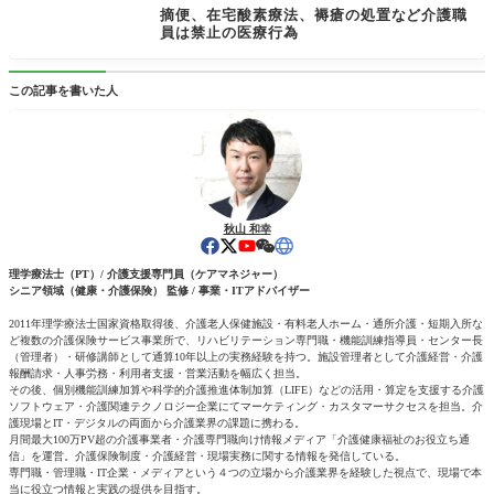
摘便、在宅酸素療法、褥瘡の処置など介護職
員は禁止の医療行為
この記事を書いた人
秋山 和幸
理学療法士（PT）/ 介護支援専門員（ケアマネジャー）
シニア領域（健康・介護保険） 監修 / 事業・ITアドバイザー
2011年理学療法士国家資格取得後、介護老人保健施設・有料老人ホーム・通所介護・短期入所な
ど複数の介護保険サービス事業所で、リハビリテーション専門職・機能訓練指導員・センター長
（管理者）・研修講師として通算10年以上の実務経験を持つ。施設管理者として介護経営・介護
報酬請求・人事労務・利用者支援・営業活動を幅広く担当。
その後、個別機能訓練加算や科学的介護推進体制加算（LIFE）などの活用・算定を支援する介護
ソフトウェア・介護関連テクノロジー企業にてマーケティング・カスタマーサクセスを担当。介
護現場とIT・デジタルの両面から介護業界の課題に携わる。
月間最大100万PV超の介護事業者・介護専門職向け情報メディア「介護健康福祉のお役立ち通
信」を運営。介護保険制度・介護経営・現場実務に関する情報を発信している。
専門職・管理職・IT企業・メディアという４つの立場から介護業界を経験した視点で、現場で本
当に役立つ情報と実践の提供を目指す。