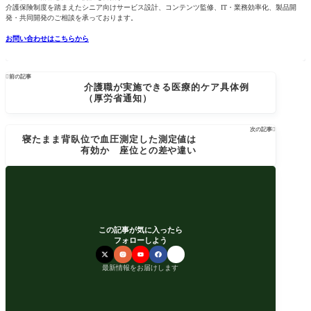
介護保険制度を踏まえたシニア向けサービス設計、コンテンツ監修、IT・業務効率化、製品開
発・共同開発のご相談を承っております。
お問い合わせはこちらから

前の記事
介護職が実施できる医療的ケア具体例
（厚労省通知）
次の記事

寝たまま背臥位で血圧測定した測定値は
有効か 座位との差や違い
この記事が気に入ったら
フォローしよう
最新情報をお届けします