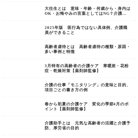
大往生とは 意味・年齢・何歳から・身内は
OK・お悔やみの言葉としてはNG？介護の
現場から考える
2025年版 医行為ではない具体例、介護職
員ができること
高齢者虐待とは 高齢者虐待の種類・原因・
多い事例と特徴
3月特有の高齢者の介護ケア 寒暖差・花粉
症・乾燥対策【薬剤師監修】
介護の仕事「モニタリング」の意味と目的、
項目ごとの書き方の例
春から初夏の介護ケア 変化の季節4月のポ
イント【薬剤師監修】
介護助手とは 元気な高齢者の活躍と介護予
防、厚労省の目的