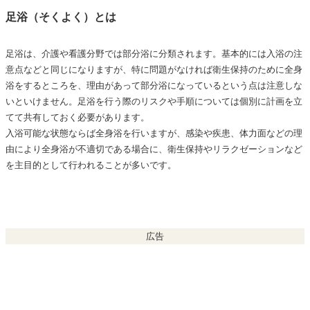
足浴の手順・介助方法・実施時間
足浴（そくよく）とは
事前準備
足浴の方法
足浴は、介護や看護分野では部分浴に分類されます。基本的には入浴の注
意点などと同じになりますが、特に問題がなければ衛生保持のために全身
足浴後の足の洗い方（5分後）
浴をするところを、理由があって部分浴になっているという点は注意しな
拭き取りと乾燥、足浴後ケア
いといけません。足浴を行う際のリスクや手順については個別に計画を立
てて共有しておく必要があります。
足浴の観察項目
入浴可能な状態ならば全身浴を行いますが、感染や疾患、体力面などの理
足浴の目的、注意点はさまざま
由により全身浴が不適切である場合に、衛生保持やリラクゼーションなど
を主目的として行われることが多いです。
広告