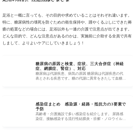
足浴と一概に言っても、その目的や求めていることはそれぞれ違います。
特に、糖尿病性の壊死を防ぐための衛生保持や、踵やくるぶしにできた褥
瘡の処置などの場合には、足浴以外も一連の介護で注意点が出てきます。
どんな目的で、どんな注意点があるのかは、実施前に介助する全員で共有
しまして、よりよいケアにしていきましょう！
糖尿病の原因と検査、症状、三大合併症（神経
症、網膜症、腎症）、対応
糖尿病は代謝疾患、病気の原因 糖尿病は代謝疾患の代
表とされる疾患です。糖の代謝に異常をきたして血糖が
上昇してしまう病気で
感染症まとめ 感染源・経路・抵抗力の3要素で
予防
高齢者・介護施設で多い感染症を紹介します。 尿路感
染症、接触感染する流行性結膜炎・疥癬・ノロウイル
ス、飛沫感染するインフ