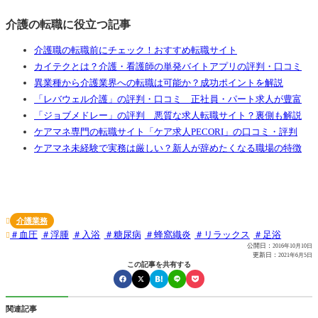
介護の転職に役立つ記事
介護職の転職前にチェック！おすすめ転職サイト
カイテクとは？介護・看護師の単発バイトアプリの評判・口コミ
異業種から介護業界への転職は可能か？成功ポイントを解説
「レバウェル介護」の評判・口コミ 正社員・パート求人が豊富
「ジョブメドレー」の評判 悪質な求人転職サイト？裏側も解説
ケアマネ専門の転職サイト「ケア求人PECORI」の口コミ・評判
ケアマネ未経験で実務は厳しい？新人が辞めたくなる職場の特徴
介護業務

血圧
浮腫
入浴
糖尿病
蜂窩織炎
リラックス
足浴

公開日：
2016年10月10日
更新日：
2021年6月5日
この記事を共有する
関連記事