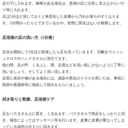
足の下に入れます。麻痺がある場合は、患側の足に注意し支えながらバケ
ツ等に入れます。
足は5分ほど浸しておくと角質化した皮膚から汚れが落ちやすくなりま
す。5分間ゆったりとできているかや、状態に変化はないか観察します。
足浴後の足の洗い方（5分後）
足浴を開始して5分ほど経過したら足を洗っていきます。石鹸をウォッシ
ュクロスやハンドタオルに泡立てます。
指の間、足の甲、くるぶし、踵、足底などを洗い残しがないように丁寧に
洗いましょう。そしてよく洗い流します。
足部に炎症や傷がある場合には、感染や悪化のリスクが高いため、事前に
医師や看護師等に相談して指示をもらいましょう。
拭き取りと乾燥、足浴後ケア
足をバスタオル上に置き、くるみます。バスタオルで両足をしっかりと拭
き、場合によってはマッサージ等を行います。皮膚と皮膚が重なってしま
っている場所は念入りに拭きます。