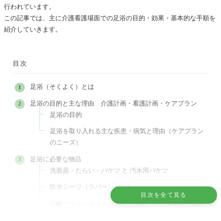
行われています。
この記事では、主に介護看護場面での足浴の目的・効果・基本的な手順を
紹介していきます。
目次
足浴（そくよく）とは
足浴の目的と主な理由 介護計画・看護計画・ケアプラン
足浴の目的
足浴を取り入れる主な疾患・病気と理由（ケアプラン
のニーズ）
足浴に必要な物品
洗面器・たらい・バケツ と 汚水用バケツ
防水シーツ（ラバーシーツ）
目次を全て見る
石鹸・ウォッシュクロス・かけ湯、バスタオル、保湿
クリームなど