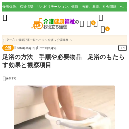
介護保険、福祉情勢、リハビリテーション、健康・医療、看護、社会問題、ヘルスケア業界など様々な切り口から役立つ情報を配信。





0

0
ホーム
最新記事一覧ページ
介護
介護業務



介護

PR
2016年10月10日
2021年6月5日
足浴の方法 手順や必要物品 足浴のもたら
す効果と観察項目

保存する