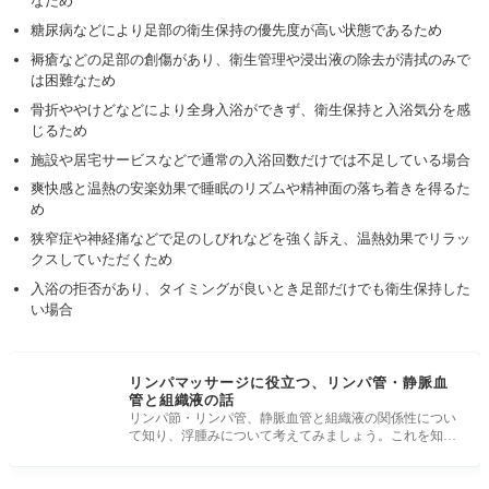
なため
糖尿病などにより足部の衛生保持の優先度が高い状態であるため
褥瘡などの足部の創傷があり、衛生管理や浸出液の除去が清拭のみで
は困難なため
骨折ややけどなどにより全身入浴ができず、衛生保持と入浴気分を感
じるため
施設や居宅サービスなどで通常の入浴回数だけでは不足している場合
爽快感と温熱の安楽効果で睡眠のリズムや精神面の落ち着きを得るた
め
狭窄症や神経痛などで足のしびれなどを強く訴え、温熱効果でリラッ
クスしていただくため
入浴の拒否があり、タイミングが良いとき足部だけでも衛生保持した
い場合
リンパマッサージに役立つ、リンパ管・静脈血
管と組織液の話
リンパ節・リンパ管、静脈血管と組織液の関係性につい
て知り、浮腫みについて考えてみましょう。これを知れ
ばリンパマッサージや