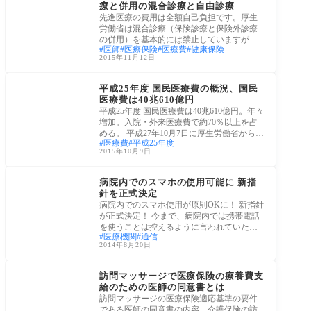
療と併用の混合診療と自由診療
先進医療の費用は全額自己負担です。厚生
労働省は混合診療（保険診療と保険外診療
の併用）を基本的には禁止していますが、
医師
医療保険
医療費
健康保険
自由診
2015年11月12日
医療・病院
平成25年度 国民医療費の概況、国民
医療費は40兆610億円
平成25年度 国民医療費は40兆610億円。年々
増加。入院・外来医療費で約70％以上を占
める。 平成27年10月7日に厚生労働省から平
医療費
平成25年度
成25年度
2015年10月9日
医療・病院
病院内でのスマホの使用可能に 新指
針を正式決定
病院内でのスマホ使用が原則OKに！ 新指針
が正式決定！ 今まで、病院内では携帯電話
を使うことは控えるように言われていた
医療機関
通信
が、今
2014年8月20日
医療・病院
訪問マッサージで医療保険の療養費支
給のための医師の同意書とは
訪問マッサージの医療保険適応基準の要件
である医師の同意書の内容、介護保険の訪