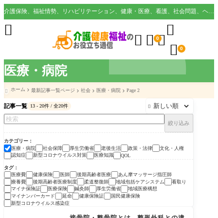
介護保険、福祉情勢、リハビリテーション、健康・医療、看護、社会問題、ヘルスケア業界など様々な切り口から役立つ情報を配信。





0

0
医療・病院
ホーム
最新記事一覧ページ
社会
医療・病院
Page 2

記事一覧
13 - 20件 / 全20件

絞り込み
カテゴリー
医療・病院
社会保障
厚生労働省
老後生活
政策・法律
文化・人権
認知症
新型コロナウイルス対策
医療知識
QOL
タグ
医療費
健康保険
医師
後期高齢者医療
あん摩マッサージ指圧師
療養費
後期高齢者医療制度
柔道整復師
地域包括ケアシステム
看取り
マイナ保険証
医療保険
鍼灸師
厚生労働省
地域医療構想
マイナンバーカード
延命
健康保険証
国民健康保険
新型コロナウイルス感染症
医療・病院
接骨院・整骨院とは 整形外科との違