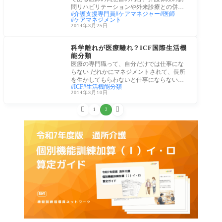
問リハビリテーションや外来診療との併用
介護支援専門員
ケアマネジャー
医師
につい
ケアマネジメント
2014年3月25日
医療・病院
科学離れが医療離れ？ICF国際生活機
能分類
医療の専門職って、自分だけでは仕事にな
らない だれかにマネジメントされて、長所
を生かしてもらわないと仕事にならない。
ICF
生活機能分類
必ず
2014年3月10日


1
2