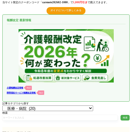
当サイト限定のクーポンコード「
carenote202602-1000
」で
1,000円引き
で購入できます。
ガイドについて詳しくみる
報酬改定 最新情報
介護報酬改定情報
New!
障害福祉サービス報酬改定情報
New!
記事カテゴリから探す
検索
検索