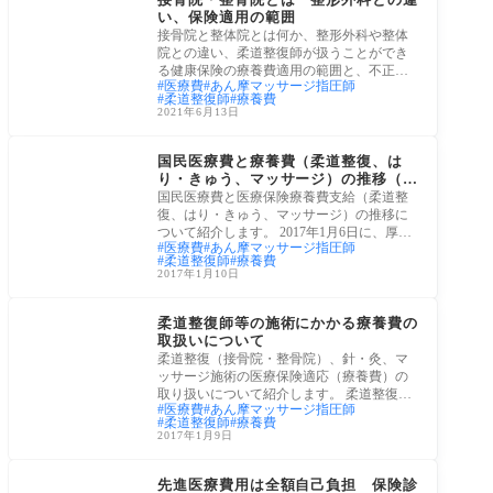
い、保険適用の範囲
接骨院と整体院とは何か、整形外科や整体
院との違い、柔道整復師が扱うことができ
る健康保険の療養費適用の範囲と、不正請
医療費
あん摩マッサージ指圧師
求の例
柔道整復師
療養費
2021年6月13日
医療・病院
国民医療費と療養費（柔道整復、は
り・きゅう、マッサージ）の推移（2
017年1月発表）
国民医療費と医療保険療養費支給（柔道整
復、はり・きゅう、マッサージ）の推移に
ついて紹介します。 2017年1月6日に、厚生
医療費
あん摩マッサージ指圧師
労働省
柔道整復師
療養費
2017年1月10日
医療・病院
柔道整復師等の施術にかかる療養費の
取扱いについて
柔道整復（接骨院・整骨院）、針・灸、マ
ッサージ施術の医療保険適応（療養費）の
取り扱いについて紹介します。 柔道整復師
医療費
あん摩マッサージ指圧師
の施
柔道整復師
療養費
2017年1月9日
医療・病院
先進医療費用は全額自己負担 保険診