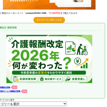
ト限定のクーポンコード「
carenote202602-1000
」で
1,000円引き
で購入できます。
ガイドについて詳しくみる
酬改定 最新情報
護報酬改定情報
New!
害福祉サービス報酬改定情報
New!
テゴリから探す