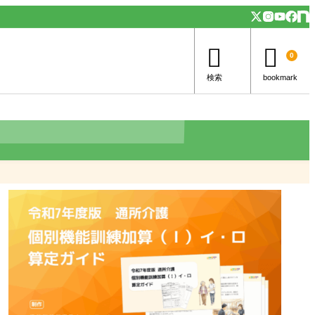


0
検索
bookmark