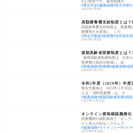
れた制度です。雇用保険の
厚生年金
健康保険
育児休業
2025年4月8日
社会保障
高額療養費支給制度とは？
高額療養費支給制度は、医療費
療費増大を背景に、この
厚生労働省
医療費
住民税非課
2025年1月5日
社会保障
後期高齢者医療制度とは？
後期高齢者医療制度は、日本の
医療費の負担を軽減し、必
医療保険
医療費
健康保険
後
2024年5月27日
医療・病院
令和2年度（2020年）年
厚生労働省は、2022年11月
とは 「国民医療費」は、そ
健康保険
後期高齢者医療
国民
2022年12月12日
医療・病院
オンライン資格確認義務化
医療機関や調剤薬局で「オンラ
ドと本人の顔をシステムで
健康保険
マイナンバー
マイナ
2022年9月18日