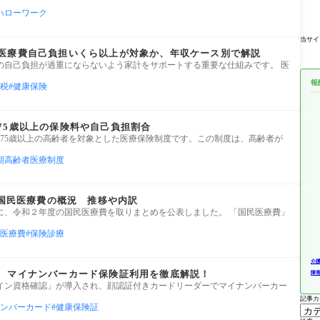
ハローワーク
当サイ
医療費自己負担いくら以上が対象か、年収ケース別で解説
の自己負担が過重にならないよう家計をサポートする重要な仕組みです。 医
報
税
健康保険
75歳以上の保険料や自己負担割合
75歳以上の高齢者を対象とした医療保険制度です。この制度は、高齢者が
期高齢者医療制度
度国民医療費の概況 推移や内訳
30日に、令和２年度の国民医療費を取りまとめを公表しました。 「国民医療費」
医療費
保険診療
介
 マイナンバーカード保険証利用を徹底解説！
障
イン資格確認」が導入され、顔認証付きカードリーダーでマイナンバーカー
記事カ
ンバーカード
健康保険証