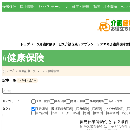
介護保険、福祉情勢、リハビリテーション、健康・医療、看護、社会問題、ヘル
トップページ
介護保険サービス
介護保険
ケアプラン・ケアマネ
介護業務
障害
#健康保険
ホーム
最新記事一覧ページ
健康保険

記事一覧
1 - 8件 / 全8件
カテゴリー
医療・病院
社会保障
労働・雇用
厚生労働省
若者・育児
タグ
健康保険
後期高齢者医療
医療保険
医療費
マイナ保険証
医
自由診療
ハローワーク
給料
育休
住民税
年末調整
特定
労働・雇用
育児休業等給付とは？条件・
育児休業等給付は、子どもが生