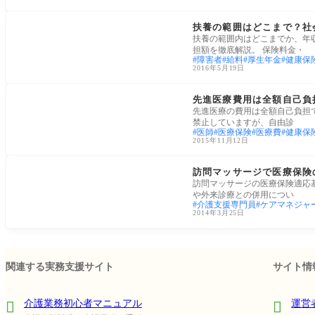
労働・雇用
扶養の範囲はどこまで？社
扶養の範囲内はどこまでか、年収
担額を徹底解説。 保険料金・
障害者
給料
厚生年金
健康保
2016年5月19日
医療・病院
先進医療費用は全額自己負
先進医療の費用は全額自己負担
禁止していますが、自由診
医師
医療保険
医療費
健康保
2015年11月12日
医療・病院
訪問マッサージで医療保険
訪問マッサージの医療保険適応
や外来診療との併用につい
介護支援専門員
ケアマネジャ
2014年3月25日
関連する実務支援サイト
サイト情
介護業務初心者マニュアル
運営