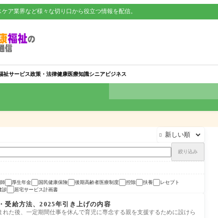
スケア業界など様々な切り口から役立つ情報を配信。
福祉サービス
政策・法律
健康
医療知識
シニアビジネス

絞り込み
師
厚生年金
国民健康保険
後期高齢者医療制度
控除
扶養
レセプト
健診
居宅サービス計画書
受給方法、2025年引き上げの内容
まれた後、一定期間仕事を休んで育児に専念する親を支援するために設けら