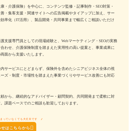
康・介護保険）を中心に、コンテンツ監修・記事制作・SEO対策・
改善・集客支援・関連サイトへの広告掲載やタイアップに加え、サー
効率化（IT活用）、製品開発・共同事業まで幅広くご相談いただけ
護支援専門員としての現場経験と、Webマーケティング・SEOの実務
け合わせ、介護保険制度を踏まえた実用性の高い提案と、事業成果に
の両面から支援いたします。
険内サービスにとどまらず、保険外を含めたシニアビジネス全体の視
ニーズ・制度・市場性を踏まえた事業づくりやサービス改善にも対応
依頼から、継続的なアドバイザー・顧問契約、共同開発まで柔軟に対
す。課題ベースでのご相談も歓迎しております。
まっていなくても大丈夫です

わせはこちらから