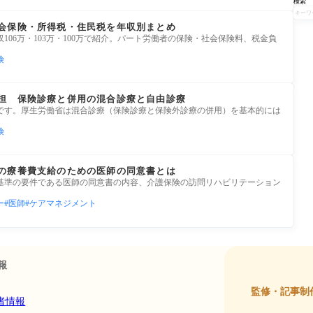
検索
会保険・所得税・住民税を年収別まとめ
106万・103万・100万で紹介。パート労働者の保険・社会保険料、税金負
険
担 保険診療と併用の混合診療と自由診療
です。厚生労働省は混合診療（保険診療と保険外診療の併用）を基本的には
険
の療養費支給のための医師の同意書とは
基準の要件である医師の同意書の内容、介護保険の訪問リハビリテーション
ー
医師
ケアマネジメント
報
監修・記事制
者情報