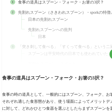
食事の道具はスプーン・フォーク・お箸の3択？
先割れスプーン（さきわれスプーン）・sporkの特徴
日本の先割れスプーン
先割れスプーンへの批判
日本
「突き刺して食べる」「すくって食べる」という二
スプーンは平安時代の日本でも使われていた 
先割れスプーン・スポーク
spork（スポーク）・先割れスプーンは介護場面で
食事の道具はスプーン・フォーク・お箸の3択？
スプーン・フォークを握りにくいときはプラフレン
60℃で変形する特殊プラスチックーインフィネイト pl
食事の時の道具として、一般的にはスプーン、フォーク、お
それぞれ適した食形態があり、使う場面によってメリットデ
食事・水分摂取の自助具について
に対して、どれかひとつ食器を選ぶとしたらまずスプーンを