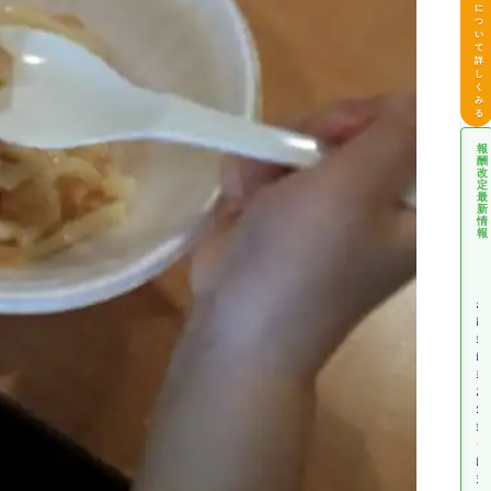
に
つ
い
て
詳
し
く
み
る
報
酬
改
定
最
新
情
報
介
護
報
酬
改
定
情
報
障
害