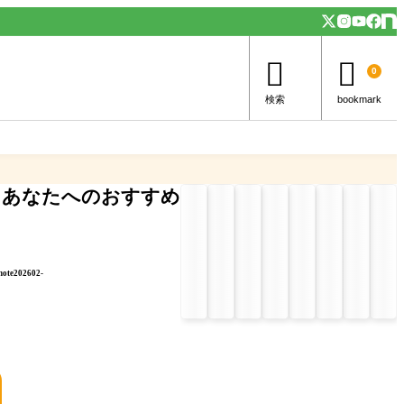


0
検索
bookmark
あなたへのおすすめ
note202602-
」