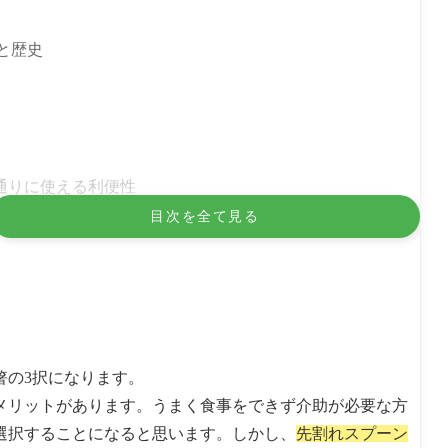
と歴史
通りに使える利便性
ー 匙（さじ・しゃじ）・かい
目次を全て見る
利用価値あり！
ドで握りやすいように自助具化を
a-friend (プラフレンド)
箸の3択になります。
メリットがあります。うまく食事をできず介助が必要な方
選択することになると思います。しかし、
先割れスプーン