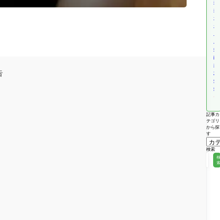
福
祉
サ
ー
ビ
ス
報
酬
改
告
定
情
報
記事カ
テゴリ
から探
す
検索