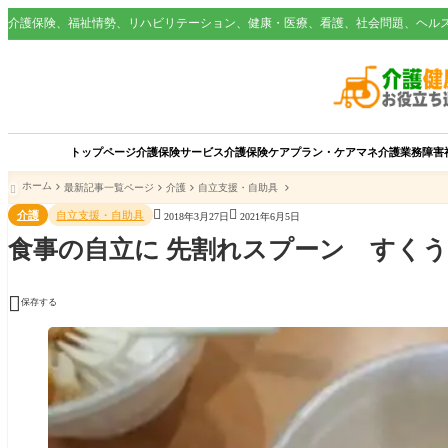
介護保険、福祉情勢、リハビリテーション、健康・医療、看護、社会問題、ヘル
トップページ
介護保険サービス
介護保険
ケアプラン・ケアマネ
介護業務
障害
ホーム
最新記事一覧ページ
介護
自立支援・自助具



介護
自立支援・自助具
2018年3月27日
2021年6月5日
食事の自立に 先割れスプーン すくう 

保存する