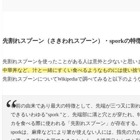
先割れスプーン（さきわれスプーン）・sporkの特
先割れスプーンを使ったことがある人は意外と少ないと思い
中華丼など、汁と一緒にすくい食べるようなものには使い捨
先割れスプーンについてWikipediaで調べてみると以下のよ
名前の由来であり最大の特徴として、先端が三つ又に割
できるいわゆる"spork "と、先端部に溝と穴とが穿た
カを食べる際に使われる「先割れスプーン」が存在する
sporkは、麻痺などにより箸が使えない人には、指先の