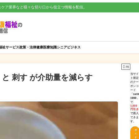
スケア業界など様々な切り口から役立つ情報を配信。
福祉サービス
政策・法律
健康
医療知識
シニアビジネス

PR
当サイ
と 刺す が介助量を減らす
ト限定
のクー
ポンコ
ード
「
care
1000
で
1,000
円引き
で購入
できま
す。
ガ
イ
ド