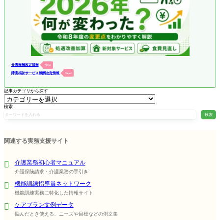
介護報酬改定情報
New!
障害福祉サービス報酬改定情報
New!
記事カテゴリから探す
検索
検索
関連する実務支援サイト
介護業務初心者マニュアル
介護保険請求・介護業務の手引き
機能訓練指導員ネットワーク
機能訓練実務に特化した情報サイト
ケアプラン文例データ
悩んだとき使える、ニーズや目標などの例文集