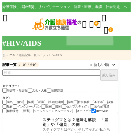
介護保険、福祉情勢、リハビリテーション、健康・医療、看護、社会問題、ヘルスケア業界など様々な切り口から役立つ情報を配信。





0

0
#HIV/AIDS
ホーム
最新記事一覧ページ
HIV/AIDS

記事一覧
1 - 1件 / 全1件

絞り込み
カテゴリー
障害者・障害児
文化・人権
国際課題
タグ
病気
無知
福祉
看護
社会的排除
偏見
社会福祉
不平等
誤解
教育
インクルージョン
医療
差別
セルフスティグマ
文化的背景
精神疾患
障害
ソーシャルインクルージョン
スティグマ
HIV/AIDS
障害者・障害児
スティグマとは？意味を解説 「差
別」や「偏見」の例
スティグマとは何か、そしてそれが私たち