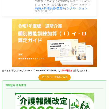
の社会にどのような影響を与えているので
しょうか？この記事では、「スティグマ
福祉
精神疾患
教育
インクルージョン
スティ
2024年1月10日
当サイト限定のクーポンコード「
carenote202602-1000
」で
1,000円引き
で購入できます。
ガイドについて詳しくみる
報酬改定 最新情報