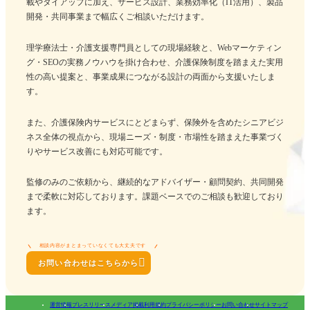
載やタイアップに加え、サービス設計、業務効率化（IT活用）、製品
開発・共同事業まで幅広くご相談いただけます。
理学療法士・介護支援専門員としての現場経験と、Webマーケティン
グ・SEOの実務ノウハウを掛け合わせ、介護保険制度を踏まえた実用
性の高い提案と、事業成果につながる設計の両面から支援いたしま
す。
また、介護保険内サービスにとどまらず、保険外を含めたシニアビジ
ネス全体の視点から、現場ニーズ・制度・市場性を踏まえた事業づく
りやサービス改善にも対応可能です。
監修のみのご依頼から、継続的なアドバイザー・顧問契約、共同開発
まで柔軟に対応しております。課題ベースでのご相談も歓迎しており
ます。
相談内容がまとまっていなくても大丈夫です

お問い合わせはこちらから
運営情報
プレスリリース
メディア掲載
利用規約
プライバシーポリシー
お問い合わせ
サイトマップ