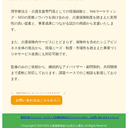
理学療法士・介護支援専門員としての現場経験と、Webマーケティン
グ・SEOの実務ノウハウを掛け合わせ、介護保険制度を踏まえた実用
性の高い提案と、事業成果につながる設計の両面から支援いたしま
す。
また、介護保険内サービスにとどまらず、保険外を含めたシニアビジ
ネス全体の視点から、現場ニーズ・制度・市場性を踏まえた事業づく
りやサービス改善にも対応可能です。
監修のみのご依頼から、継続的なアドバイザー・顧問契約、共同開発
まで柔軟に対応しております。課題ベースでのご相談も歓迎しており
ます。
相談内容がまとまっていなくても大丈夫です

お問い合わせはこちらから
運営情報
プレスリリース
メディア掲載
利用規約
プライバシーポリシー
お問い合わせ
サイトマップ

Copyright© 2010-2026 介護健康福祉のお役立ち通信. All Rights Reserved.