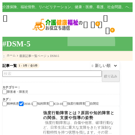
介護保険、福祉情勢、リハビリテーション、健康・医療、看護、社会問題、ヘルスケア業界など様々な切り口から役立つ情報を配信。





0

0
#DSM-5
ホーム
最新記事一覧ページ
DSM-5

記事一覧
1 - 1件 / 全1件

絞り込み
カテゴリー
障害者・障害児
タグ
精神疾患
知的障害
強度行動障害
自閉症
DSM-5
ICD-10
障害者・障害児
強度行動障害とは？原因や知的障害と
の関係、支援や指導の姿勢
強度行動障害は、自傷や他害、破壊行動な
ど、日常生活に重大な支障をきたす深刻な
行動特性を持つ状態を指します。その背景