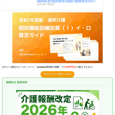
精神疾患
知的障害
強度行動障害
DSM-5
には
2025年7月6日
当サイト限定のクーポンコード「
carenote202602-1000
」で
1,000円引き
で購入できます。
ガイドについて詳しくみる
報酬改定 最新情報