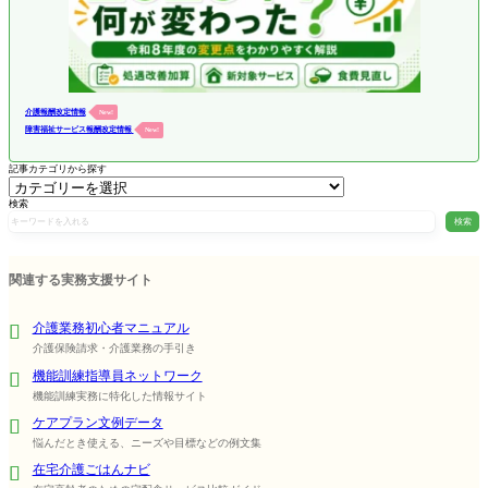
介護報酬改定情報
New!
障害福祉サービス報酬改定情報
New!
記事カテゴリから探す
検索
検索
関連する実務支援サイト
介護業務初心者マニュアル
介護保険請求・介護業務の手引き
機能訓練指導員ネットワーク
機能訓練実務に特化した情報サイト
ケアプラン文例データ
悩んだとき使える、ニーズや目標などの例文集
在宅介護ごはんナビ