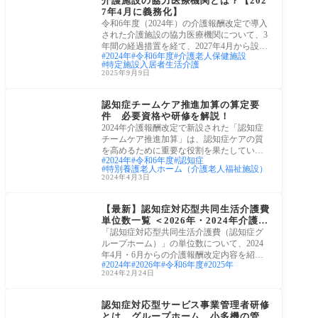
介護施設の協力医療機関とは？【202
7年4月に義務化】
令和6年度（2024年）の介護報酬改定で導入
された介護施設の協力医療機関について、3
年間の経過措置を経て、2027年4月から設置
2024年
令和6年度
介護老人保健施設
が義務
特定施設入居者生活介護
2025年9月9日
令和6年(2024年)介護報
酬改定
認知症チームケア推進加算の算定要
件 必要資格や研修を解説！
2024年介護報酬改定で新設された「認知症
チームケア推進加算」は、認知症ケアの質
を高めるために重要な役割を果たしていま
2024年
令和6年度
認知症
す。こ
特別養護老人ホーム（介護老人福祉施設）
2024年4月3日
令和6年(2024年)介護報
酬改定
【最新】認知症対応型共同生活介護費
単位数一覧 ＜2026年・2024年介護報
酬改定対応＞
「認知症対応型共同生活介護費（認知症グ
ループホーム）」の単位数について、2024
年4月・6月からの介護報酬改定内容を紹介
2024年
2026年
令和6年度
2025年
します。
2024年2月24日
介護福祉の仕事
認知症対応型サービス事業管理者研修
とは グループホーム、小多機の管理