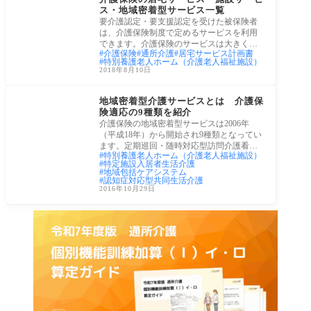
ス・地域密着型サービス一覧
要介護認定・要支援認定を受けた被保険者
は、介護保険制度で定めるサービスを利用
できます。介護保険のサービスは大きく分
介護保険
通所介護
居宅サービス計画書
けると
特別養護老人ホーム（介護老人福祉施設）
2018年8月10日
介護保険サービス
地域密着型介護サービスとは 介護保
険適応の9種類を紹介
介護保険の地域密着型サービスは2006年
（平成18年）から開始され9種類となってい
ます。定期巡回・随時対応型訪問介護看
特別養護老人ホーム（介護老人福祉施設）
護、小規模
特定施設入居者生活介護
地域包括ケアシステム
認知症対応型共同生活介護
2016年10月29日