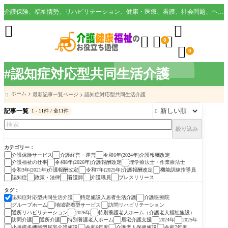
介護保険、福祉情勢、リハビリテーション、健康・医療、看護、社会問題、ヘルスケア業界など様々な切り口から役立つ情報を配信。





0

0
#認知症対応型共同生活介護
ホーム
最新記事一覧ページ
認知症対応型共同生活介護

記事一覧
1 - 11件 / 全11件

絞り込み
カテゴリー
介護保険サービス
介護経営・運営
令和6年(2024年)介護報酬改定
介護福祉の仕事
令和8年(2026年)介護報酬改定
理学療法士・作業療法士
令和3年(2021年)介護報酬改定
令和7年(2025年)介護報酬改定
機能訓練指導員
認知症
政策・法律
看護師
介護職員
プレスリリース
タグ
認知症対応型共同生活介護
特定施設入居者生活介護
介護医療院
グループホーム
地域密着型サービス
訪問リハビリテーション
通所リハビリテーション
2026年
特別養護老人ホーム（介護老人福祉施設）
訪問介護
通所介護
特別養護老人ホーム
居宅介護支援
2024年
2025年
小規模多機能型居宅介護施設
令和6年度
介護老人保健施設
令和7年度