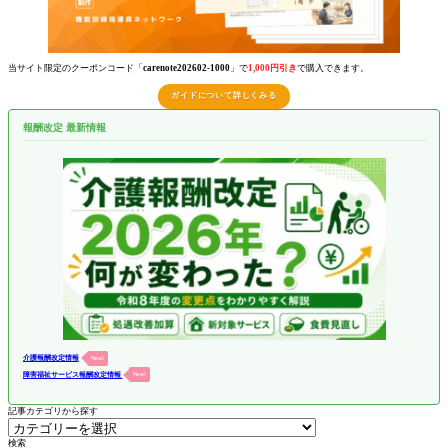
当サイト限定のクーポンコード「
carenote202602-1000
」で
1,000円引き
で購入できます。
ガイドについて詳しくみる
報酬改定 最新情報
介護報酬改定情報
New!
障害福祉サービス報酬改定情報
New!
記事カテゴリから探す
検索