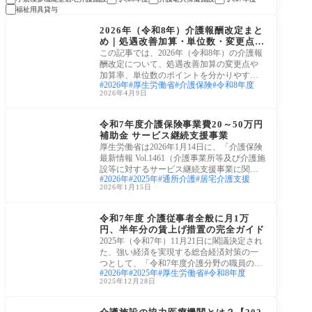
福祉用具貸与
プレスリリース
2026年（令和8年）介護報酬改定まと
め｜処遇改善加算・単位数・変更点を
解説
この記事では、2026年（令和8年）の介護報
酬改定について、処遇改善加算の変更点や
加算率、単位数のポイントを分かりやすく
2026年
厚生労働省
介護保険
令和8年度
まとめ
2026年4月9日
介護経営・運営
令和7年度介護保険事業費20～50万円
補助金 サービス継続支援事業
厚生労働省は2026年1月14日に、「介護保険
最新情報 Vol.1461（介護事業所等及び介護施
設等に対するサービス継続支援事業に関す
2026年
2025年
通所介護
居宅介護支援
る交付
2026年1月15日
介護保険サービス
令和7年度 介護従事者全般に月1万
円、半年分の賃上げ措置の完全ガイド
2025年（令和7年）11月21日に閣議決定され
た、強い経済を実現する総合経済対策の一
つとして、「令和7年度介護分野の職員の賃
2026年
2025年
厚生労働省
令和8年度
上げ・
2025年12月28日
令和6年(2024年)介護報
酬改定