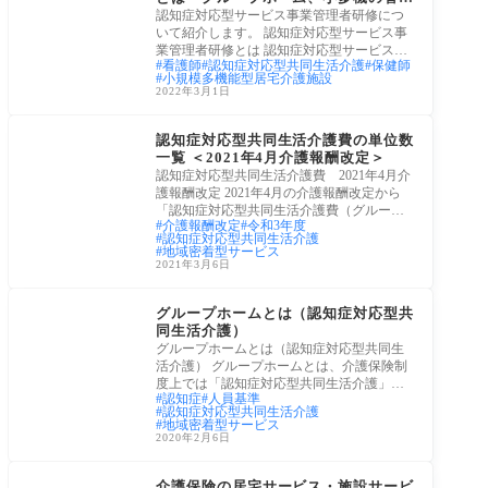
者の資格
認知症対応型サービス事業管理者研修につ
いて紹介します。 認知症対応型サービス事
業管理者研修とは 認知症対応型サービス事
看護師
認知症対応型共同生活介護
保健師
業管
小規模多機能型居宅介護施設
2022年3月1日
令和3年(2021年)介護報
酬改定
認知症対応型共同生活介護費の単位数
一覧 ＜2021年4月介護報酬改定＞
認知症対応型共同生活介護費 2021年4月介
護報酬改定 2021年4月の介護報酬改定から
「認知症対応型共同生活介護費（グループ
介護報酬改定
令和3年度
ホーム）
認知症対応型共同生活介護
地域密着型サービス
2021年3月6日
介護保険サービス
グループホームとは（認知症対応型共
同生活介護）
グループホームとは（認知症対応型共同生
活介護） グループホームとは、介護保険制
度上では「認知症対応型共同生活介護」と
認知症
人員基準
いい
認知症対応型共同生活介護
地域密着型サービス
2020年2月6日
介護保険サービス
介護保険の居宅サービス・施設サービ