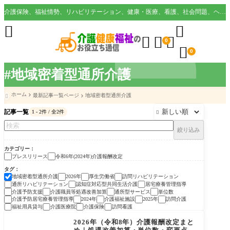
介護保険、福祉情勢、リハビリテーション、健康・医療、看護、社会問題、ヘルスケア業界など様々な切り口から役立つ情報を配信。





0

0
#地域密着型通所介護
ホーム
最新記事一覧ページ
地域密着型通所介護

記事一覧
1 - 2件 / 全2件

絞り込み
カテゴリー
プレスリリース
令和6年(2024年)介護報酬改定
タグ
地域密着型通所介護
2026年
厚生労働省
訪問リハビリテーション
通所リハビリテーション
認知症対応型共同生活介護
居宅療養管理指導
介護予防支援
介護職員等処遇改善加算
通所型サービス
単位数
介護予防居宅療養管理指導
2024年
介護福祉施設
2025年
訪問介護
福祉用具貸与
介護医療院
介護保険
訪問看護
プレスリリース
2026年（令和8年）介護報酬改定まと