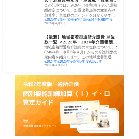
め｜処遇改善加算・単位数・変更点を
解説
この記事では、2026年（令和8年）の介護報
酬改定について、処遇改善加算の変更点や
加算率、単位数のポイントを分かりやすく
2026年
厚生労働省
介護保険
令和8年度
まとめ
2026年4月9日
令和6年(2024年)介護報
酬改定
【最新】地域密着型通所介護費 単位
数一覧 ＜2026年・2024年介護報酬改
定対応＞
地域密着型通所介護費の単位数について、2
024年4月（令和6年４月）からの介護報酬改
定内容を紹介します。この地域密着型通所
2024年
2026年
令和6年度
2025年
介護費
2024年4月15日