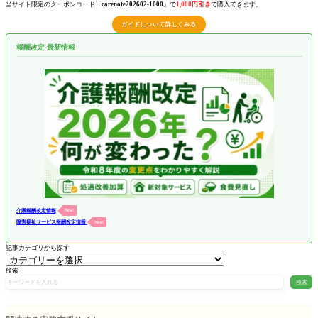
当サイト限定のクーポンコード「
carenote202602-1000
」で
1,000円引き
で購入できます。
ガイドについて詳しくみる
報酬改定 最新情報
介護報酬改定情報
New!
障害福祉サービス報酬改定情報
New!
記事カテゴリから探す
検索
検索