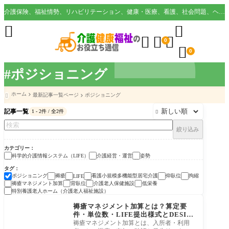
介護保険、福祉情勢、リハビリテーション、健康・医療、看護、社会問題、ヘルスケア業界など様々な切り口から役立つ情報を配信。





0

0
#ポジショニング
ホーム
最新記事一覧ページ
ポジショニング

記事一覧
1 - 2件 / 全2件

絞り込み
カテゴリー
科学的介護情報システム（LIFE）
介護経営・運営
姿勢
タグ
ポジショニング
褥瘡
看護小規模多機能型居宅介護
仰臥位
拘縮
LIFE
褥瘡マネジメント加算
背臥位
介護老人保健施設
低栄養
特別養護老人ホーム（介護老人福祉施設）
介護経営・運営
褥瘡マネジメント加算とは？算定要
件・単位数・LIFE提出様式とDESIG
N-R2020【（Ⅰ）（Ⅱ）の違い】
褥瘡マネジメント加算とは、入所者・利用