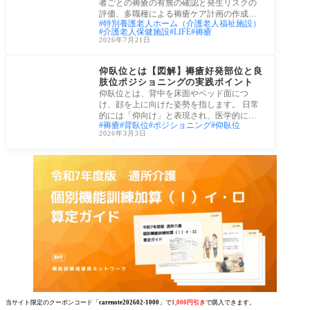
者ごとの褥瘡の有無の確認と発生リスクの
評価、多職種による褥瘡ケア計画の作成・
特別養護老人ホーム（介護老人福祉施設）
実施・
介護老人保健施設
LIFE
褥瘡
2026年7月21日
姿勢
仰臥位とは【図解】褥瘡好発部位と良
肢位ポジショニングの実践ポイント
仰臥位とは、背中を床面やベッド面につ
け、顔を上に向けた姿勢を指します。 日常
的には「仰向け」と表現され、医学的には
褥瘡
背臥位
ポジショニング
仰臥位
「背臥
2026年3月3日
当サイト限定のクーポンコード「
carenote202602-1000
」で
1,000円引き
で購入できます。