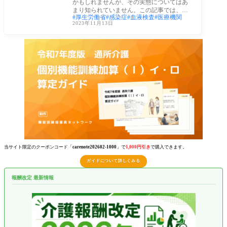
かもしれませんが、その実態についてはあ
まり知られていません。この記事では、梅
厚生労働省
感染症
血液検査
医療機関
毒の基
2023年11月13日
当サイト限定のクーポンコード「
carenote202602-1000
」で
1,000円引き
で購入できます。
ガイドについて詳しくみる
報酬改定 最新情報