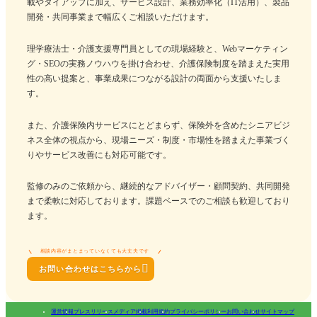
載やタイアップに加え、サービス設計、業務効率化（IT活用）、製品
開発・共同事業まで幅広くご相談いただけます。
理学療法士・介護支援専門員としての現場経験と、Webマーケティン
グ・SEOの実務ノウハウを掛け合わせ、介護保険制度を踏まえた実用
性の高い提案と、事業成果につながる設計の両面から支援いたしま
す。
また、介護保険内サービスにとどまらず、保険外を含めたシニアビジ
ネス全体の視点から、現場ニーズ・制度・市場性を踏まえた事業づく
りやサービス改善にも対応可能です。
監修のみのご依頼から、継続的なアドバイザー・顧問契約、共同開発
まで柔軟に対応しております。課題ベースでのご相談も歓迎しており
ます。
相談内容がまとまっていなくても大丈夫です

お問い合わせはこちらから
運営情報
プレスリリース
メディア掲載
利用規約
プライバシーポリシー
お問い合わせ
サイトマップ