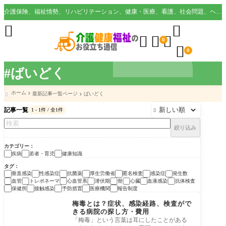
介護保険、福祉情勢、リハビリテーション、健康・医療、看護、社会問題、ヘルスケア業界など様々な切り口から役立つ情報を配信。





0

0
#ばいどく
ホーム
最新記事一覧ページ
ばいどく

記事一覧
1 - 1件 / 全1件

絞り込み
カテゴリー
疾病
若者・育児
健康知識
タグ
垂直感染
性感染症
抗菌薬
厚生労働省
匿名検査
感染症
発生数
血管
トレポネーマ
心血管系
潜伏期
骨
心臓
血液感染
抗体検査
保健所
接触感染
予防措置
医療機関
報告制度
疾病
梅毒とは？症状、感染経路、検査がで
きる病院の探し方・費用
「梅毒」という言葉は耳にしたことがある