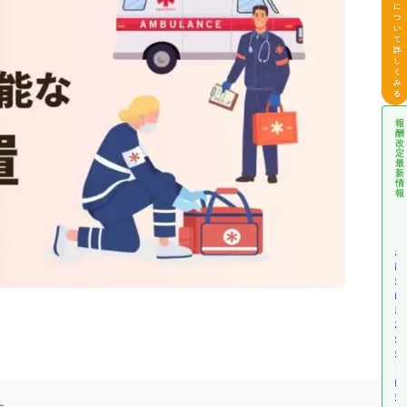
に
つ
い
て
詳
し
く
み
る
報
酬
改
定
最
新
情
報
介
護
報
酬
改
定
情
報
障
害