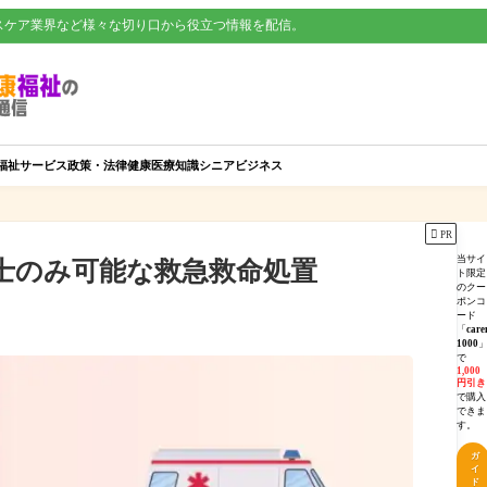
スケア業界など様々な切り口から役立つ情報を配信。
福祉サービス
政策・法律
健康
医療知識
シニアビジネス

PR
当サイ
士のみ可能な救急救命処置
ト限定
のクー
ポンコ
ード
「
care
1000
で
1,000
円引き
で購入
できま
す。
ガ
イ
ド