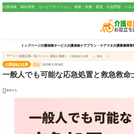
介護保険、福祉情勢、リハビリテーション、健康・医療、看護、社会問題、ヘル
トップページ
介護保険サービス
介護保険
ケアプラン・ケアマネ
介護業務
障害
ホーム
最新記事一覧ページ
資格と職種
介護福祉の仕事
救命

介護福祉の仕事
救命
2023年12月28日
一般人でも可能な応急処置と救急救命

保存する