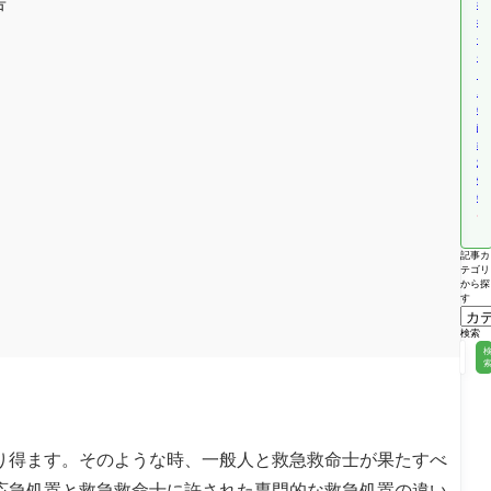
告
福
祉
サ
ー
ビ
ス
報
酬
改
定
情
報
記事カ
テゴリ
から探
す
検索
り得ます。そのような時、一般人と救急救命士が果たすべ
応急処置と救急救命士に許された専門的な救急処置の違い