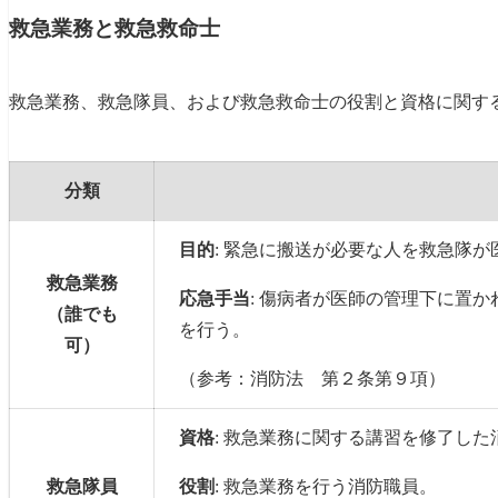
心肺機能停止状態への対応
救急業務と救急救命士
特定薬剤の投与
救急業務、救急隊員、および救急救命士の役割と資格に関す
救急救命処置の特定行為等の制限
救急救命士の法的制限と責任
分類
緊急時の適切な対応：一般人と救急救命士の連携
まとめ：救急時の役割理解の重要性
目的
: 緊急に搬送が必要な人を救急隊
救急業務
応急手当
: 傷病者が医師の管理下に置
（誰でも
を行う。
可）
（参考：消防法 第２条第９項）
資格
: 救急業務に関する講習を修了し
役割
: 救急業務を行う消防職員。
救急隊員