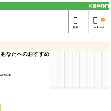


0
検索
bookmark
あなたへのおすすめ
note202602-
」