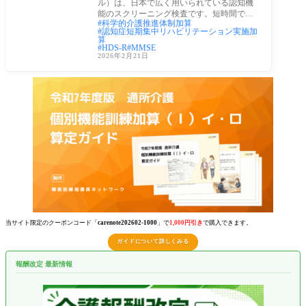
ル）は、日本で広く用いられている認知機
能のスクリーニング検査です。短時間で実
科学的介護推進体制加算
施でき、
認知症短期集中リハビリテーション実施加
算
HDS-R
MMSE
2026年2月21日
当サイト限定のクーポンコード「
carenote202602-1000
」で
1,000円引き
で購入できます。
ガイドについて詳しくみる
報酬改定 最新情報