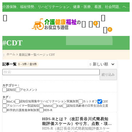
介護保険、福祉情勢、リハビリテーション、健康・医療、看護、社会問題、ヘルスケア業界など様々な切り口から役立つ情報を配信。





0

0
#CDT
ホーム
最新記事一覧ページ
CDT

記事一覧
1 - 1件 / 全1件

絞り込み
カテゴリー
認知症
アセスメント
タグ
認知症短期集中リハビリテーション実施加算
カットオフ
MoCA
CDT
アルツハイマー型認知症
認知症高齢者の日常生活自立度
MMSE
FAB
科学的介護推進体制加算
HDS-R
アセスメント
HDS-Rとは？（改訂長谷川式簡易知
能評価スケール）やり方、点数・項目
の解釈、カットオフ値
HDS-R（改訂長谷川式簡易知能評価スケー