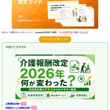
当サイト限定のクーポンコード「
carenote202602-1000
」で
1,000円引き
で購入できます。
ガイドについて詳しくみる
報酬改定 最新情報
介護報酬改定情報
New!
障害福祉サービス報酬改定情報
New!