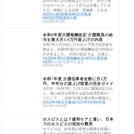
訪問介護と訪問看護はどちらも「自宅で受
けるサービス」という点では共通していま
すが、根拠となる法律・実施者・できるこ
訪問介護
医療保険
訪問看護
との範
特別訪問看護指示書
2026年3月14日
労働・雇用
令和8年度介護報酬改定 介護職員の給
与を最大月1.9万円賃上げの内容
令和7年12月24日に行われた予算大臣折衝を
踏まえ、令和8年度の介護報酬改定の内容が
示されました。 今回の改定では、介護人材
令和8年度
介護報酬改定
居宅介護支援
の確
訪問リハビリテーション
2026年1月3日
介護保険サービス
令和7年度 介護従事者全般に月1万
円、半年分の賃上げ措置の完全ガイド
2025年（令和7年）11月21日に閣議決定され
た、強い経済を実現する総合経済対策の一
つとして、「令和7年度介護分野の職員の賃
2026年
厚生労働省
2025年
令和8年度
上げ・
2025年12月28日
老後生活
ホスピスとは？緩和ケアと違い、日本
でのホスピスの現状や費用
ホスピスは、終末期の患者が最期を快適に
過ごすための包括的なケアを提供する施設