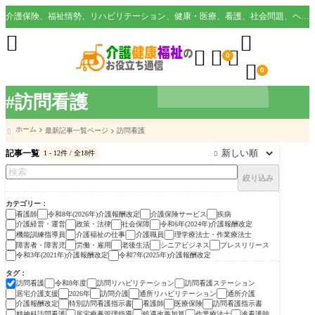
介護保険、福祉情勢、リハビリテーション、健康・医療、看護、社会問題、ヘルスケア業界など様々な切り口から役立つ情報を配信。





0

0
#訪問看護
ホーム
最新記事一覧ページ
訪問看護

記事一覧
1 - 12件 / 全18件

絞り込み
カテゴリー
看護師
令和8年(2026年)介護報酬改定
介護保険サービス
疾病
介護経営・運営
政策・法律
社会保障
令和6年(2024年)介護報酬改定
機能訓練指導員
介護福祉の仕事
介護職員
理学療法士・作業療法士
障害者・障害児
労働・雇用
老後生活
シニアビジネス
プレスリリース
令和3年(2021年)介護報酬改定
令和7年(2025年)介護報酬改定
タグ
訪問看護
令和8年度
訪問リハビリテーション
訪問看護ステーション
居宅介護支援
2026年
訪問介護
通所リハビリテーション
通所介護
介護報酬改定
特別訪問看護指示書
看護師
医療保険
訪問看護指示書
精神科訪問看護
居宅療養管理指導
処遇改善加算
作業療法士
准看護師