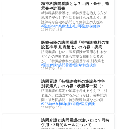
精神科訪問看護とは？目的・条件、指
示書や計画書
精神科訪問看護は、精神疾患を抱える方が
地域で安心して生活を続けられるよう、看
護師等が自宅を訪問して療養上の支援を行
看護師
作業療法士
訪問看護
保健師
うサー
2026年3月19日
疾病
医療保険の訪問看護「特掲診療料の施
設基準等 別表第七」の内容・疾病
訪問看護において医療保険が適用されるか
どうかの判断で最も重要な根拠となるの
が、「特掲診療料の施設基準等 別表第七」
医療保険
訪問看護
難病
特定疾病
（以下
2026年3月15日
疾病
訪問看護「特掲診療料の施設基準等
別表第八」の内容・状態等一覧（202
4年改定対応）
訪問看護の算定や加算を考えるうえで「別
表第八」に該当するかどうかは、長時間訪
問・複数回訪問・特別管理加算などの算定
2024年
令和6年度
褥瘡
医療保険
に直接
2026年3月15日
介護保険サービス
訪問介護と訪問看護の違いとは？同時
併用・2時間ルールについて