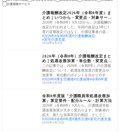
介護保険サービス
令和8年(2026年)介護報
酬改定
介護報酬改定2026年（令和8年度）ま
とめ｜いつから・変更点・対象サービ
スをわかりやすく解説
2026年（令和8年）6月1日から、介護報酬の
改定が行われました。今回の改定は3年に1
度の定期改定ではなく、介護従事者の賃上
2026年
令和8年度
介護報酬改定
げを早急
居宅介護支援
2026年6月4日
プレスリリース
2026年（令和8年）介護報酬改定まと
め｜処遇改善加算・単位数・変更点を
解説
この記事では、2026年（令和8年）の介護報
酬改定について、処遇改善加算の変更点や
加算率、単位数のポイントを分かりやすく
2026年
厚生労働省
介護保険
令和8年度
まとめ
2026年4月9日
令和8年(2026年)介護報
酬改定
令和8年度版「介護職員等処遇改善加
算」算定要件・配分ルール・計算方法
2026年（令和8年）6月から、介護職員等処
遇改善加算が大きく変わります。対象者の
拡大、新たな加算区分の創設、そしてこれ
2026年
令和8年度
通所介護
居宅介護支援
まで対象
2026年3月25日
社会保障