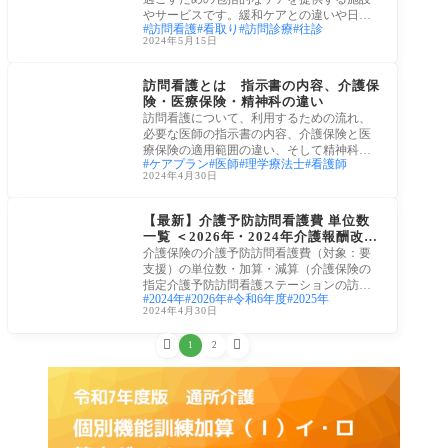
やサービスです。緩和ケアとの違いや日本
訪問看護
看取り
訪問診療
往診
でのホ
2024年5月15日
介護保険サービス
訪問看護とは 指示書の内容、介護保
険・医療保険・精神科の違い
訪問看護について、利用するための流れ、
必要な医師の指示書の内容、介護保険と医
療保険の適用範囲の違い、そして精神科訪
ケアプラン
医師
理学療法士
看護師
問看護
2024年4月30日
令和6年(2024年)介護報
酬改定
【最新】介護予防訪問看護費 単位数
一覧 ＜2026年・2024年介護報酬改定
対応＞
介護保険の介護予防訪問看護費（対象：要
支援）の単位数・加算・減算（介護保険の
指定介護予防訪問看護ステーションの訪問
2024年
2026年
令和6年度
2025年
看護と
2024年4月30日


1
2