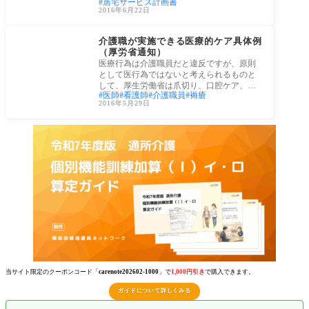
居宅サービス計画書
2016年6月22日
介護業務
介護職が実施できる医療的ケア具体例
（厚労省通知）
医療行為は介護職員だと違反ですが、原則
として医行為ではないと考えられるものと
して、厚生労働省は爪切り、口腔ケア、一
医師
看護師
介護職員
褥瘡
部の褥
2016年5月29日
当サイト限定のクーポンコード「
carenote202602-1000
」で
1,000円引き
で購入できます。
ガイドについて詳しくみる