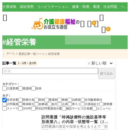
介護保険、福祉情勢、リハビリテーション、健康・医療、看護、社会問題、ヘルスケア業界など様々な切り口から役立つ情報を配信。





0

0
#経管栄養
ホーム
最新記事一覧ページ
経管栄養

記事一覧
1 - 5件 / 全5件

絞り込み
カテゴリー
介護業務
看護師
疾病
タグ
経管栄養
医療行為
医師
看護師
褥瘡
治療薬
在宅酸素療法
訪問看護
喀痰吸引
血糖値
血圧
点滴
胃ろう
介護福祉士
膀胱瘻
ストーマ
2024年
特別訪問看護指示書
施設サービス計画書
カニューレ
疾病
訪問看護「特掲診療料の施設基準等
別表第八」の内容・状態等一覧（202
4年改定対応）
訪問看護の算定や加算を考えるうえで「別