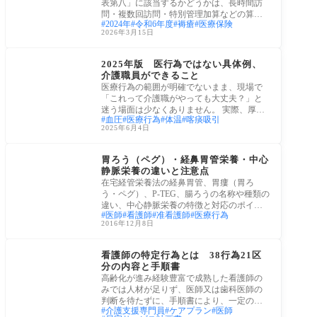
表第八」に該当するかどうかは、長時間訪
問・複数回訪問・特別管理加算などの算定
2024年
令和6年度
褥瘡
医療保険
に直接
2026年3月15日
介護業務
2025年版 医行為ではない具体例、
介護職員ができること
医療行為の範囲が明確でないまま、現場で
「これって介護職がやっても大丈夫？」と
迷う場面は少なくありません。 実際、厚生
血圧
医療行為
体温
喀痰吸引
労働
2025年6月4日
疾病
胃ろう（ペグ）・経鼻胃管栄養・中心
静脈栄養の違いと注意点
在宅経管栄養法の経鼻胃管、胃瘻（胃ろ
う・ペグ）、P-TEG、腸ろうの名称や種類の
違い、中心静脈栄養の特徴と対応のポイン
医師
看護師
准看護師
医療行為
トについ
2016年12月8日
看護師
看護師の特定行為とは 38行為21区
分の内容と手順書
高齢化が進み経験豊富で成熟した看護師の
みでは人材が足りず、医師又は歯科医師の
判断を待たずに、手順書により、一定の診
介護支援専門員
ケアプラン
医師
療の補