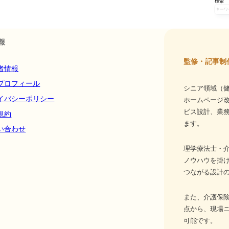
検索
報
監修・記事制
者情報
プロフィール
シニア領域（健
イバシーポリシー
ホームページ
ビス設計、業務
規約
ます。
い合わせ
理学療法士・介
ノウハウを掛
つながる設計
また、介護保
点から、現場
可能です。