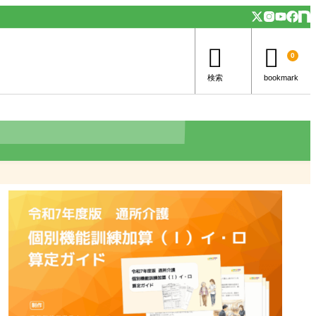


0
検索
bookmark