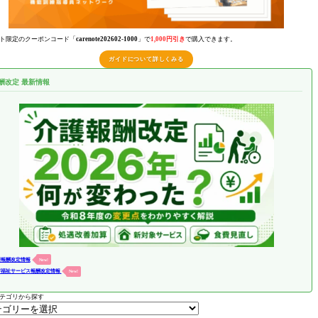
ト限定のクーポンコード「
carenote202602-1000
」で
1,000円引き
で購入できます。
ガイドについて詳しくみる
酬改定 最新情報
護報酬改定情報
New!
害福祉サービス報酬改定情報
New!
テゴリから探す