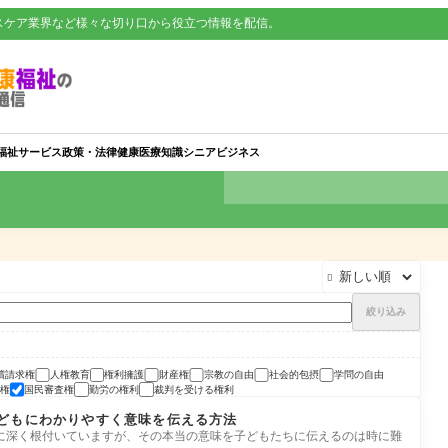
スケア業界など様々な切り口から役立つ情報を配信。
福祉サービス
政策・法律
健康
医療知識
シニアビジネス

絞り込み
償請求権
人権教育
権利擁護
財産権
宗教の自由
社会的包摂
学問の自由
権
国民審査権
勤労の権利
裁判を受ける権利
どもにわかりやすく意味を伝える方法
に深く根付いていますが、その本当の意味を子どもたちに伝えるのは時に難