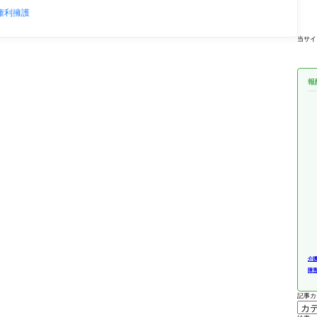
権利擁護
当サイ
報
介
障
記事カ