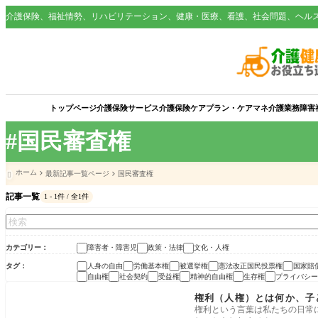
介護保険、福祉情勢、リハビリテーション、健康・医療、看護、社会問題、ヘル
トップページ
介護保険サービス
介護保険
ケアプラン・ケアマネ
介護業務
障害
#国民審査権
ホーム
最新記事一覧ページ
国民審査権

記事一覧
1 - 1件 / 全1件
カテゴリー
障害者・障害児
政策・法律
文化・人権
タグ
人身の自由
労働基本権
被選挙権
憲法改正国民投票権
国家賠
自由権
社会契約
受益権
精神的自由権
生存権
プライバシー
政策・法律
権利（人権）とは何か、子
権利という言葉は私たちの日常