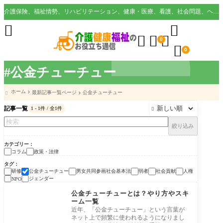
介護保険、福祉情勢、リハビリテーション、健康・医療、看護、社会問題、ヘルスケア業界など様々な切り口から役立つ情報を配信。





0

0
#公金チューチュー
ホーム
最新記事一覧ページ
公金チューチュー

記事一覧
1 - 1件 / 全1件

絞り込み
カテゴリー
コラム
政策・法律
タグ
研修
公金チューチュー
男女共同参画社会基本法
弱者
社会貢献
人権
ジェンダー
NPO
政策・法律
公金チューチューとは？やり方やスキ
ーム一覧
近年、「公金チューチュー」という言葉が
ネット上で頻繁に使われるようになりまし