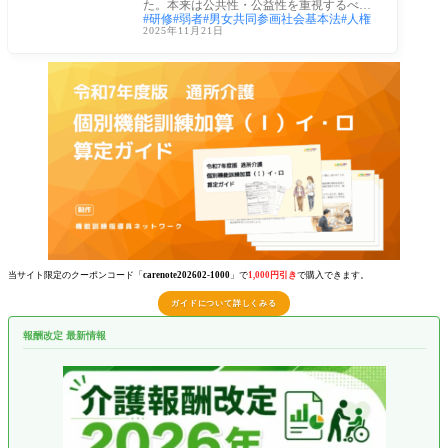
た。本来は公共性・公益性を重視するべき
研修
弱者
男女共同参画社会基本法
人権
福祉分
2025年11月21日
当サイト限定のクーポンコード「
carenote202602-1000
」で
1,000円引き
で購入できます。
ガイドについて詳しくみる
報酬改定 最新情報