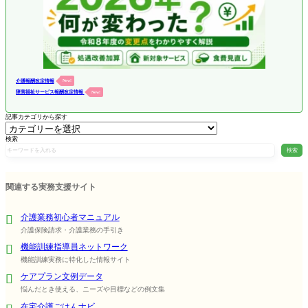
介護報酬改定情報
New!
障害福祉サービス報酬改定情報
New!
記事カテゴリから探す
検索
検索
関連する実務支援サイト
介護業務初心者マニュアル
介護保険請求・介護業務の手引き
機能訓練指導員ネットワーク
機能訓練実務に特化した情報サイト
ケアプラン文例データ
悩んだとき使える、ニーズや目標などの例文集
在宅介護ごはんナビ