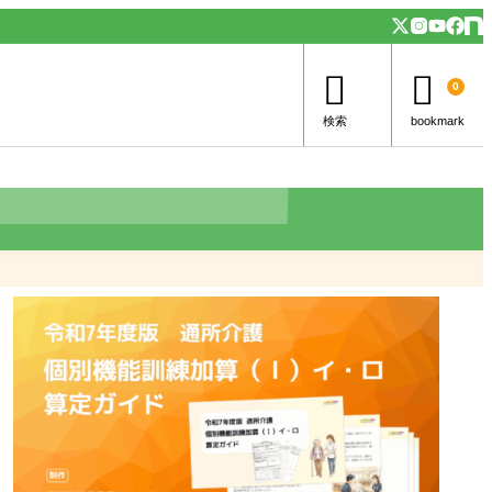


0
検索
bookmark