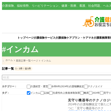
介護保険、福祉情勢、リハビリテーション、健康・医療、看護、社会問題、ヘル
トップページ
介護保険サービス
介護保険
ケアプラン・ケアマネ
介護業務
障害
#インカム
ホーム
最新記事一覧ページ
インカム

記事一覧
1 - 1件 / 全1件
カテゴリー
介護経営・運営
令和6年(2024年)介護報酬改定
テクノエイド
タグ
インカム
記録
生産性向上推進体制加算
離床
2024年
見守り
令和6年(2024年)介護報酬改定
見守り機器等のテクノロジ
2024年の介護報酬改定で新た
つに「見守り機器等のテク