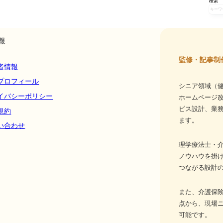
検索
報
監修・記事制
者情報
プロフィール
シニア領域（健
イバシーポリシー
ホームページ
ビス設計、業務
規約
ます。
い合わせ
理学療法士・介
ノウハウを掛
つながる設計
また、介護保
点から、現場
可能です。