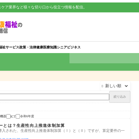
スケア業界など様々な切り口から役立つ情報を配信。
福祉サービス
政策・法律
健康
医療知識
シニアビジネス

絞り込み
機器
令和6年度
ICT
ーとは？生産性向上推進体制加算
に導入された、生産性向上推進体制加算（Ⅰ）と（Ⅱ）ですが、算定要件の一