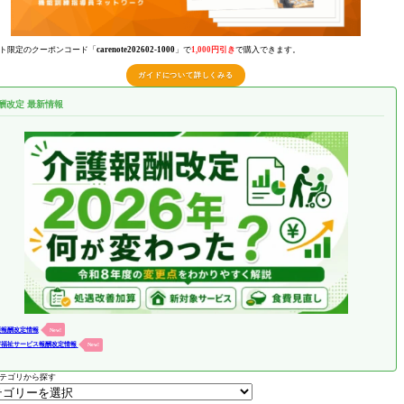
ト限定のクーポンコード「
carenote202602-1000
」で
1,000円引き
で購入できます。
ガイドについて詳しくみる
酬改定 最新情報
護報酬改定情報
New!
害福祉サービス報酬改定情報
New!
テゴリから探す