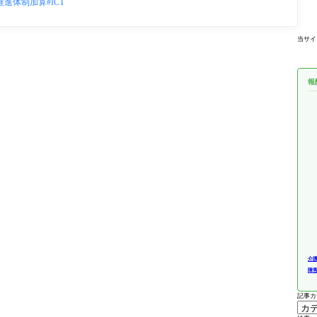
推進体制加算
ICT
当サイ
報
介
障
記事カ