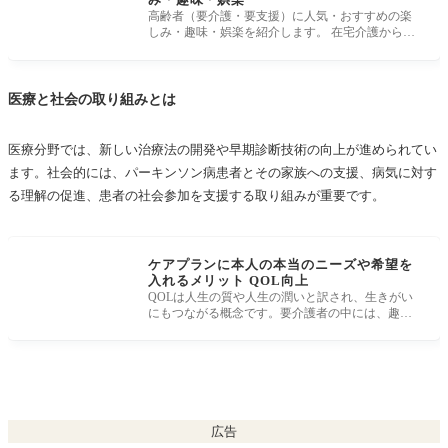
高齢者（要介護・要支援）に人気・おすすめの楽
しみ・趣味・娯楽を紹介します。 在宅介護から施
設介護まで経験してきた筆者が、
医療と社会の取り組みとは
医療分野では、新しい治療法の開発や早期診断技術の向上が進められてい
ます。社会的には、パーキンソン病患者とその家族への支援、病気に対す
る理解の促進、患者の社会参加を支援する取り組みが重要です。
ケアプランに本人の本当のニーズや希望を
入れるメリット QOL向上
QOLは人生の質や人生の潤いと訳され、生きがい
にもつながる概念です。要介護者の中には、趣味
が魚釣りやゴルフなど、現実的にはそ
広告