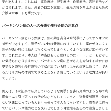
要があります。これには、薬物療法、理学療法、作業療法、言語療法など
が含まれます。また、患者の自立を支援し、生活の質を向上させるための
介護やサポートも重要です。
パーキンソン病の人への介護や歩行介助の注意点
パーキンソン病という疾病は、薬の効き具合や時間帯によってオンオフの
状態ができやすく、調子がいい時は普通に歩けていても、薬が効きにくく
調子が悪い時には動きづらくなってしまうというような症状が出やすいで
す。これにより、本人は「本当はもっと動けるのに・・・」と、もどかし
い気持ちになりますので、パーキンソン病の患者さんを介助する場合には
姿勢反射障害や歩行障害の症状が出ている時にはその症状に応じて、でき
るだけその時の体調でできることを引き出していくという介助方法が良い
でしょう。
例えば、下の記事で紹介しているような両手引き歩行介助のような形で利
用者さんを引っ張って歩行介助などをしてしまうと、姿勢反射障害で動け
ない状態になっている人を引っ張って本人もつらいですし、潜在的に持っ
ているバランス能力などを失わせてしまう可能性もあるので注意しましょ