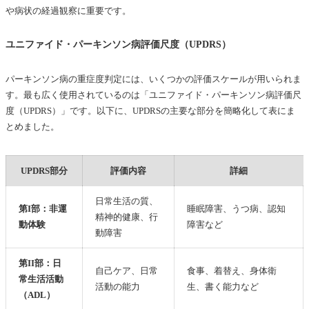
や病状の経過観察に重要です。
ユニファイド・パーキンソン病評価尺度（UPDRS）
パーキンソン病の重症度判定には、いくつかの評価スケールが用いられま
す。最も広く使用されているのは「ユニファイド・パーキンソン病評価尺
度（UPDRS）」です。以下に、UPDRSの主要な部分を簡略化して表にま
とめました。
UPDRS部分
評価内容
詳細
日常生活の質、
第I部：非運
睡眠障害、うつ病、認知
精神的健康、行
動体験
障害など
動障害
第II部：日
自己ケア、日常
食事、着替え、身体衛
常生活活動
活動の能力
生、書く能力など
（ADL）