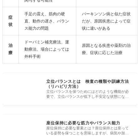
関与する可能性
原因と考えられている神経について
手足の震え、筋肉の硬
パーキンソン病と似た症状
医師や研究者の見解と最新研究の紹介
症
直、動作の遅さ、バラン
だが、原因疾患によって症
状
パーキンソン病の現状と先行き
ス能力の問題
状に違いがある
治った人や有名人の事例紹介
ドーパミン補充療法、運
パーキンソン病患者の寿命と長期療養
治
原因となる疾患や薬剤の治
動療法、場合によっては
療
療、症状に応じた治療
医療と社会の取り組みとは
外科手術
パーキンソン病の治療法の進化
薬物療法の新たな展開
立位バランスとは 検査の種類や訓練方法
外科手術と神経刺激療法
（リハビリ方法）
立位バランスを保つためにはどのような機能が必
再生医療と幹細胞療法
要で、立位バランスが低下し不安定な状態になっ
た場合には、理学療法や作業療法と
パーキンソン病の予防法と生活習慣
運動と健康的な食生活
ストレス管理と睡眠の質
座位保持に必要な筋力やバランス能力
座位保持に必要な要素とは？座位保持とは座って
パーキンソン病と社会の認識
いる姿勢を保つことを意味しますが、病気や加齢
に伴い座位姿勢を保持することが困