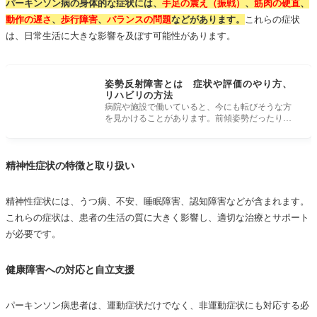
パーキンソン病の身体的な症状には、
手足の震え（振戦）
、
筋肉の硬直
、
動作の遅さ
、
歩行障害
、
バランスの問題
などがあります。
これらの症状
は、日常生活に大きな影響を及ぼす可能性があります。
姿勢反射障害とは 症状や評価のやり方、
リハビリの方法
病院や施設で働いていると、今にも転びそうな方
を見かけることがあります。前傾姿勢だったり、
小刻みに歩行をしていたりといった
精神性症状の特徴と取り扱い
精神性症状には、うつ病、不安、睡眠障害、認知障害などが含まれます。
これらの症状は、患者の生活の質に大きく影響し、適切な治療とサポート
が必要です。
健康障害への対応と自立支援
パーキンソン病患者は、運動症状だけでなく、非運動症状にも対応する必