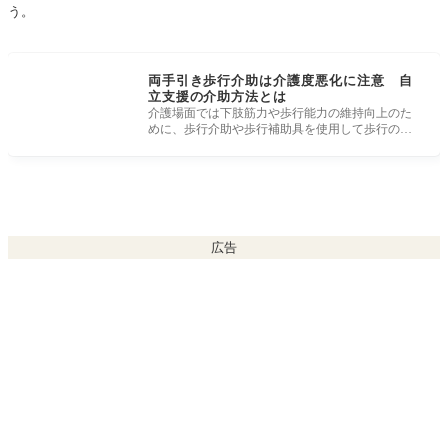
う。
両手引き歩行介助は介護度悪化に注意 自
立支援の介助方法とは
介護場面では下肢筋力や歩行能力の維持向上のた
めに、歩行介助や歩行補助具を使用して歩行の機
会を保つことが取り組まれます。
広告