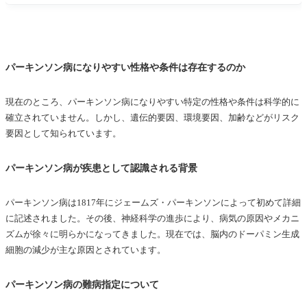
パーキンソン病の誤解と社会的偏見
支援団体とコミュニティの役割
パーキンソン病患者と家族への支援
家族の役割とサポート
パーキンソン病になりやすい性格や条件は存在するのか
心理的な支援とコミュニケーション
現在のところ、パーキンソン病になりやすい特定の性格や条件は科学的に
介護の負担と対策
確立されていません。しかし、遺伝的要因、環境要因、加齢などがリスク
パーキンソン病の未来と研究の方向性
要因として知られています。
新たな治療法の開発
パーキンソン病が疾患として認識される背景
疾患の早期発見と予防研究
患者中心の研究アプローチ
パーキンソン病は1817年にジェームズ・パーキンソンによって初めて詳細
まとめ
に記述されました。その後、神経科学の進歩により、病気の原因やメカニ
ズムが徐々に明らかになってきました。現在では、脳内のドーパミン生成
細胞の減少が主な原因とされています。
パーキンソン病の難病指定について