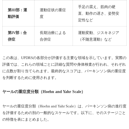
手足の震え、筋肉の硬
第III部：運
運動症状の重症
直、動作の遅さ、姿勢安
動評価
度
定性など
第IV部：合
長期治療による
運動変動、ジスキネジア
併症
合併症
（不随意運動）など
この表は、UPDRSの各部分が評価する主要な領域を示しています。実際の
評価では、これらの領域ごとに詳細な質問や身体検査が行われ、それぞれ
に点数が割り当てられます。最終的なスコアは、パーキンソン病の重症度
を判断するために使用されます。
ヤールの重症度分類（Hoehn and Yahr Scale）
ヤールの重症度分類（Hoehn and Yahr Scale）は、パーキンソン病の進行度
を評価するための別の一般的なスケールです。以下に、そのステージごと
の特徴を表にまとめました。