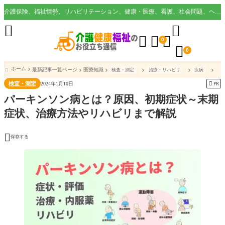
介護保険、福祉情勢、リハビリテーション、健康・医療、看護、社会問題、ヘルスケア業界など様々な切り口から役立つ情報を配信。





0

0
ホーム
最新記事一覧ページ
医療知識
検査・測定
治療・リハビリ
疾病

検査・測定

2024年1月10日
PR
パーキンソン病とは？原因、初期症状～末期
症状、治療方法やリハビリまで解説

保存する