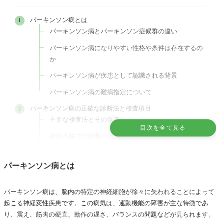
パーキンソン病とは
パーキンソン病とパーキンソン症候群の違い
パーキンソン病になりやすい性格や条件は存在するの
か
パーキンソン病が疾患として認識される背景
パーキンソン病の難病指定について
パーキンソン病の正確な診断法と検査項目
主要な検査法とその意義
目次を全て見る
神経内科での診断の流れ
重症度判定の基準とは
ユニファイド・パーキンソン病評価尺度
パーキンソン病とは
（UPDRS）
ヤールの重症度分類（Hoehn and Yahr Scale）
パーキンソン病は、脳内の特定の神経細胞が徐々に失われることによって
起こる神経変性疾患です。この病気は、運動機能の障害が主な特徴であ
治療法の選択に関与する要素
り、震え、筋肉の硬直、動作の遅さ、バランスの問題などが見られます。