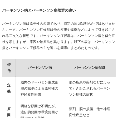
パーキンソン病の症状と進行
初期症状から末期症状までの変化
パーキンソン病とパーキンソン症候群の違い
身体的な症状について
パーキンソン病は原発性の疾患であり、特定の原因は明らかではありませ
精神性症状の特徴と取り扱い
ん。一方、パーキンソン症候群は他の疾患や薬剤などによって引き起こさ
健康障害への対応と自立支援
れる二次的な状態です。パーキンソン症候群は、パーキンソン病と似た症
状を示しますが、原因や治療法が異なります。以下の表は、パーキンソン
パーキンソン病の人への介護や歩行介助の注意点
病とパーキンソン症候群の主な違いを簡潔にまとめたものです。
パーキンソン病からくる生活上の課題と対策
日常生活の維持と自己管理
特
運動や姿勢反射の維持と効果的なリハビリ
パーキンソン病
パーキンソン症候群
徴
身体機能の阻害への配慮
脳内のドーパミン生成細
他の疾患や薬剤などによっ
パーキンソン病の治療と薬による影響
定
胞の減少による原発性の
て引き起こされるパーキン
主な治療薬とその作用
義
神経変性疾患
ソン病様の症状
薬による副作用とその対策
明確な原因は不明だが、
薬と運動療法の並用の意義
原
薬剤、脳の損傷、他の神経
遺伝的要因や環境要因が
因
変性疾患など
パーキンソン病の原因とその研究最前線