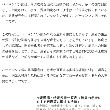
パーキンソン病は、その複雑な症状と治療の難しさから、多くの国で難病
として指定されています。難病指定される疾患は、治療法が限られている
か、病態が完全には解明されていないものが多く、パーキンソン病もその
一つです。
この指定は、パーキンソン病が単なる運動障害にとどまらず、患者の生活
の質に深刻な影響を及ぼす複雑な疾患であることを示しています。難病と
しての認識は、医療提供者や研究者によるより深い理解と、病気への対応
の改善を促します。また、患者とその家族に対する社会的な支援や医療費
の補助など、公的なサポートの提供にも影響を与えます。
パーキンソン病の難病指定は、患者が直面する多様な課題に対する認識を
高め、病気の管理と治療に対する包括的なアプローチを促進するための重
要なステップです。
指定難病・特定疾患一覧表（難病の患者に
対する医療等に関する法律）
指定難病・特定疾患一覧を、難病の患者に対する
医療等に関する法律第５条第１項に規定する指定