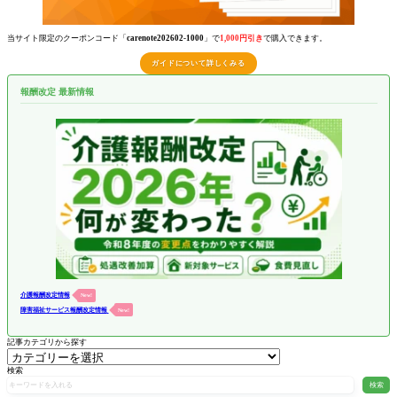
当サイト限定のクーポンコード「
carenote202602-1000
」で
1,000円引き
で購入できます。
ガイドについて詳しくみる
報酬改定 最新情報
介護報酬改定情報
New!
障害福祉サービス報酬改定情報
New!
記事カテゴリから探す
検索
検索