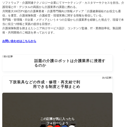
ソフトウェア・介護関連テクノロジー企業にてマーケティング・カスタマーサクセスを担当。介
護現場とIT・デジタルの両面から介護業界の課題に携わる。
月間最大100万PV超の介護事業者・介護専門職向け情報メディア「介護健康福祉のお役立ち通
信」を運営。介護保険制度・介護経営・現場実務に関する情報を発信している。
専門職・管理職・IT企業・メディアという４つの立場から介護業界を経験した視点で、現場で本
当に役立つ情報と実践の提供を目指す。
介護保険制度を踏まえたシニア向けサービス設計、コンテンツ監修、IT・業務効率化、製品開
発・共同開発のご相談を承っております。
お問い合わせはこちらから

前の記事
話題の介護ロボットは介護業界に浸透す
るのか
次の記事

下肢装具などの作成・修理・再支給で利
用できる制度と手順まとめ
この記事が気に入ったら
フォローしよう