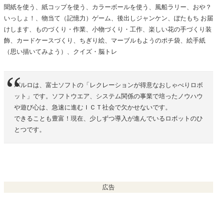
聞紙を使う、紙コップを使う、カラーボールを使う、風船ラリー、おや？
いっしょ！、物当て（記憶力）ゲーム、後出しジャンケン、ぼたもち お届
けします、ものづくり・作業、小物づくり・工作、楽しい花の手づくり装
飾、カードケースづくり、ちぎり絵、マーブルもようのポチ袋、絵手紙
（思い描いてみよう）、クイズ・脳トレ
パルロは、富士ソフトの「レクレーションが得意なおしゃべりロボ
ット」です。ソフトウエア、システム関係の事業で培ったノウハウ
や遊び心は、急速に進むＩＣＴ社会で欠かせないです。
できることも豊富！現在、少しずつ導入が進んでいるロボットのひ
とつです。
広告