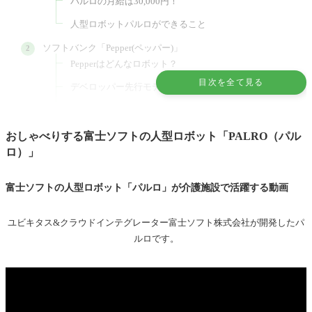
パルロの月給は30,000円！
人型ロボットパルロができること
ソフトバンク「Pepper(ペッパー)」
Pepperはどんなロボット？
目次を全て見る
デベロッパー先行モデルの販売予約
2020年10月時点でのペッパーの月額利用料
クラウド連携で豊富な知識を披露
おしゃべりする富士ソフトの人型ロボット「PALRO（パル
ロ）」
介護業界でおしゃべりロボット（コミュニケーションロボッ
ト）は活躍できるか
富士ソフトの人型ロボット「パルロ」が介護施設で活躍する動画
2014年11月23日の予測
介護施設でのおしゃべりロボットの活用状況（2020年
ユビキタス&クラウドインテグレーター富士ソフト株式会社が開発したパ
10月12日現在）
ルロです。
ロボットが溶け込んだ介護業界は訪れるのか