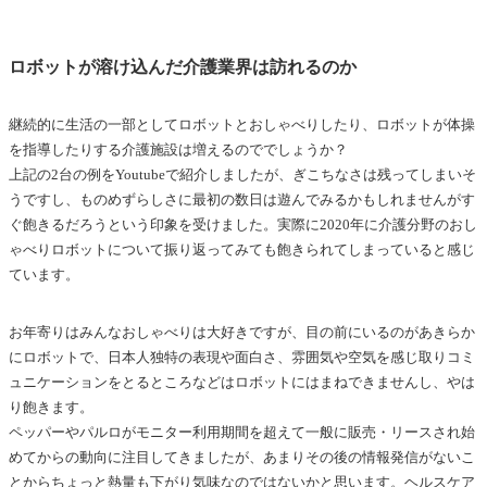
ロボットが溶け込んだ介護業界は訪れるのか
継続的に生活の一部としてロボットとおしゃべりしたり、ロボットが体操
を指導したりする介護施設は増えるのででしょうか？
上記の2台の例をYoutubeで紹介しましたが、ぎこちなさは残ってしまいそ
うですし、ものめずらしさに最初の数日は遊んでみるかもしれませんがす
ぐ飽きるだろうという印象を受けました。実際に2020年に介護分野のおし
ゃべりロボットについて振り返ってみても飽きられてしまっていると感じ
ています。
お年寄りはみんなおしゃべりは大好きですが、目の前にいるのがあきらか
にロボットで、日本人独特の表現や面白さ、雰囲気や空気を感じ取りコミ
ュニケーションをとるところなどはロボットにはまねできませんし、やは
り飽きます。
ペッパーやパルロがモニター利用期間を超えて一般に販売・リースされ始
めてからの動向に注目してきましたが、あまりその後の情報発信がないこ
とからちょっと熱量も下がり気味なのではないかと思います。ヘルスケア