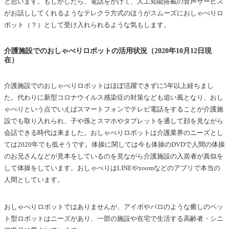
と思います。もしかしたら、電話をかけて、人工知能搭載の音声サービス
がお話ししてくれるようなテレクラ方式のほうがスムーズにおしゃべりロ
ボット（？）として受け入れられるような気もします。
介護施設でのおしゃべりロボットの活用状況（2020年10月12日現
在）
介護施設でのおしゃべりロボットはほぼ活躍できずに5年以上経ちまし
た。代わりに新型コロナウイルス感染症の対策なども追い風となり、おし
ゃべりという点でいえばスマートフォンでテレビ電話をすることが介護施
設でも取り入れられ、子や孫とスマホやタブレットを通して顔を見ながら
会話できる時代は来ました。おしゃべりロボットは介護業界のニーズとし
ては2020年でも低そうです。体操に関しては今も体操のDVDで人間の体操
のお兄さんなどが見本をしているのを見ながら介護施設の入居者が真似を
して体操をしています。おしゃべりはLINEやzoomなどのアプリで本当の
人間としています。
おしゃべりロボットではありませんが、アイボやパロのような癒しのペッ
ト型ロボットはニーズがあり、一部の施設や在宅で生活する高齢者・シニ