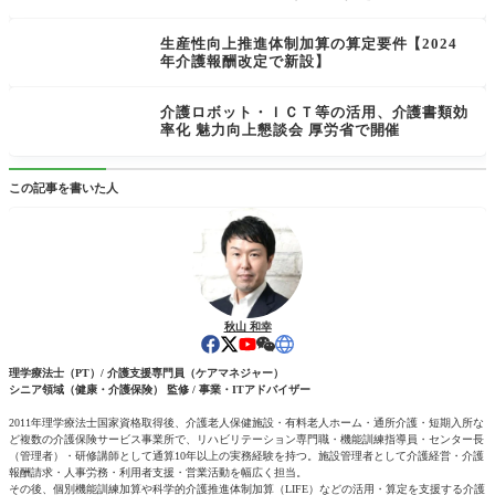
生産性向上推進体制加算の算定要件【2024
年介護報酬改定で新設】
介護ロボット・ＩＣＴ等の活用、介護書類効
率化 魅力向上懇談会 厚労省で開催
この記事を書いた人
秋山 和幸
理学療法士（PT）/ 介護支援専門員（ケアマネジャー）
シニア領域（健康・介護保険） 監修 / 事業・ITアドバイザー
2011年理学療法士国家資格取得後、介護老人保健施設・有料老人ホーム・通所介護・短期入所な
ど複数の介護保険サービス事業所で、リハビリテーション専門職・機能訓練指導員・センター長
（管理者）・研修講師として通算10年以上の実務経験を持つ。施設管理者として介護経営・介護
報酬請求・人事労務・利用者支援・営業活動を幅広く担当。
その後、個別機能訓練加算や科学的介護推進体制加算（LIFE）などの活用・算定を支援する介護