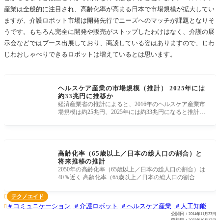
産業は全般的に注目され、高齢化率が高まる日本で市場規模が拡大してい
ますが、介護ロボット市場は開発先行でニーズへのマッチが課題となりそ
うです。もちろん完全に開発や販売がストップしたわけはなく、介護の展
示会などではブース出展しており、商談している姿はありますので、じわ
じわおしゃべりできるロボットは増えているとは思います。
ヘルスケア産業の市場規模（推計） 2025年には
約33兆円に推移か
経済産業省の推計によると、2016年のヘルスケア産業市
場規模は約25兆円、2025年には約33兆円になると推計さ
れており、いろいろな企業
高齢化率（65歳以上／日本の総人口の割合）と
将来推移の推計
2050年の高齢化率（65歳以上／日本の総人口の割合）は
40％近く 高齢化率（65歳以上／日本の総人口の割合）
と将来の推計です。総務省
テクノエイド

コミュニケーション
介護ロボット
ヘルスケア産業
人工知能

公開日：
2014年11月23日
更新日：