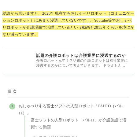
結論から言いますと、2020年現在でもおしゃべりロボット（コミュニケー
ションロボット）はあまり浸透していないですし、Youtube等でおしゃべ
りロボットが介護場面で活躍しているという動画も2015年くらいを境にか
なり減っています。
話題の介護ロボットは介護業界に浸透するのか
介護ロボット元年！？話題の介護ロボットは福祉業界に
浸透するのかについて考えていきます。 ドラえもんや
鉄腕アトムなど人助け
目次
おしゃべりする富士ソフトの人型ロボット「PALRO（パル
ロ）」
富士ソフトの人型ロボット「パルロ」が介護施設で活
躍する動画