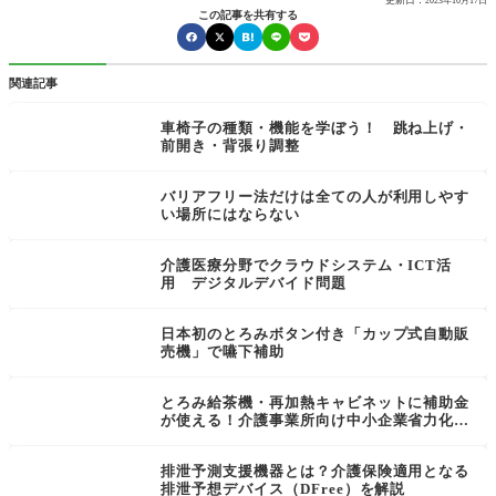
2023年10月17日
この記事を共有する
関連記事
車椅子の種類・機能を学ぼう！ 跳ね上げ・
前開き・背張り調整
バリアフリー法だけは全ての人が利用しやす
い場所にはならない
介護医療分野でクラウドシステム・ICT活
用 デジタルデバイド問題
日本初のとろみボタン付き「カップ式自動販
売機」で嚥下補助
とろみ給茶機・再加熱キャビネットに補助金
が使える！介護事業所向け中小企業省力化投
資補助金の申請方法と条件
排泄予測支援機器とは？介護保険適用となる
排泄予想デバイス（DFree）を解説