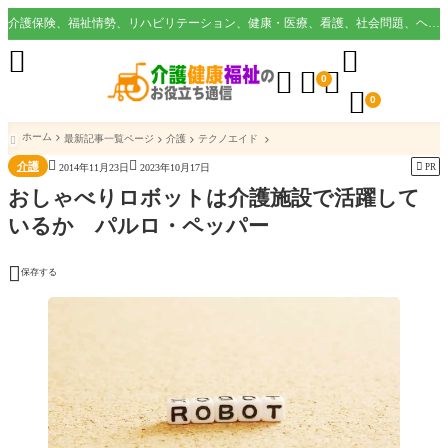
介護保険、福祉情勢、リハビリテーション、健康・医療、看護、社会問題、ヘルスケア業界など様々な切り口から役立つ情報を配信。





0

0
ホーム
最新記事一覧ページ
介護
テクノエイド



介護

PR
2014年11月23日
2023年10月17日
おしゃべりロボットは介護施設で活躍して
いるか パルロ・ペッパー

保存する