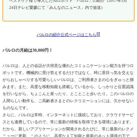
ベストケア様で導入したAIロボット「パルロ」の紹介（2017年5月
24日テレビ愛媛にて「みんなのニュース」内で放送）
パルロの紹介公式ページはこちら
パルロの月給は30,000円！
パルロは、人との会話が大得意な優れたコミュニケーション能力を持つロ
ボットです。機械的に受け答えするだけではなく、時に茶目っ気を交えな
がらおしゃべりする可愛らしいパルロは、ご利用者さまの心をぎゅっと掴
みます。また、高度な移動知能も搭載しているから、しっかりと位置認識
を行いながら、ちょこんと座ったり、とことこと歩いたり。このパルロの
人間らしい動作も、ご高齢者さまとのレクリエーションには、欠かせない
ものなんです。
さらに、パルロは常時、インターネットに接続しており、クラウドサービ
スとも連携しているので、常に最新の情報を取得できる環境にあります。
だから、新しいアプリケーションが開発されるたびに、常に最新のレクメ
ニューに更新。このように、高度な人工知能と最新のネット環境の下で、