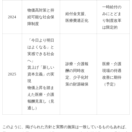
一時給付の
物価高対策と持
給付金支援、
みにとどま
2024
続可能な社会保
医療費適正化
り制度改革
障制度
は限定的
「今日より明日
はよくなる」と
実感できる社会
へ」
診療・介護報
医療・介護
賃上げ「新しい
酬の同時改
現場の待遇
2025
資本主義」の実
定、少子化対
改善に期待
現
策の財源確保
（予定）
物価上昇を踏ま
えた医療・介護
報酬見直し（見
通し）
このように、掲げられた方針と実際の施策は一致しているものもあれば、