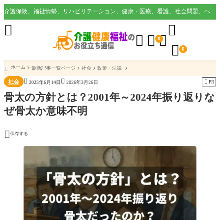
介護保険、福祉情勢、リハビリテーション、健康・医療、看護、社会問題、ヘルスケア業界など様々な切り口から役立つ情報を配信。





0

0
ホーム
最新記事一覧ページ
社会
政策・法律



社会

PR
2025年6月14日
2026年3月26日
骨太の方針とは？2001年～2024年振り返りな
ぜ骨太か意味不明

保存する