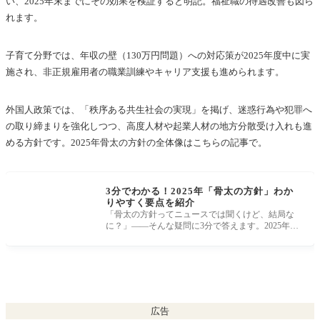
い、2025年末までにその効果を検証すると明記。福祉職の待遇改善も図ら
れます。
子育て分野では、年収の壁（130万円問題）への対応策が2025年度中に実
施され、非正規雇用者の職業訓練やキャリア支援も進められます。
外国人政策では、「秩序ある共生社会の実現」を掲げ、迷惑行為や犯罪へ
の取り締まりを強化しつつ、高度人材や起業人材の地方分散受け入れも進
める方針です。2025年骨太の方針の全体像はこちらの記事で。
3分でわかる！2025年「骨太の方針」わか
りやすく要点を紹介
「骨太の方針ってニュースでは聞くけど、結局な
に？」——そんな疑問に3分で答えます。2025年6
月に閣議決定された「骨太の方針2025
広告