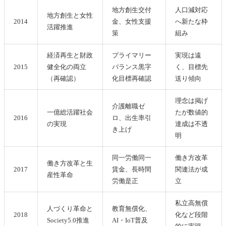
地方創生交付
人口減対応
地方創生と女性
2014
金、女性支援
へ新たな枠
活躍推進
策
組み
経済再生と財政
プライマリー
実現は遠
2015
健全化の両立
バランス黒字
く、目標先
（再確認）
化目標再確認
送り傾向
理念は掲げ
介護離職ゼ
一億総活躍社会
たが数値的
2016
ロ、出生率引
の実現
達成は不透
き上げ
明
同一労働同一
働き方改革
働き方改革と生
2017
賃金、長時間
関連法が成
産性革命
労働是正
立
私立高無償
人づくり革命と
教育無償化、
2018
化など段階
Society5.0推進
AI・IoT普及