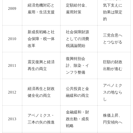
経済危機対応と
定額給付金、
気下支えに
2009
雇用・生活支援
雇用対策
効果は限定
的
新成長戦略と社
社会保障財源
三党合意へ
2010
会保障・税一体
としての消費
とつながる
改革
税議論開始
復興特別会
震災復興と経済
巨額の財政
2011
計、除染・イ
再生の両立
出動が進む
ンフラ整備
アベノミク
経済再生と財政
公共投資と金
2012
スの地なら
健全化の両立
融緩和の両立
し
金融緩和・財
アベノミクス・
株価上昇、
2013
政出動・成長
三本の矢の推進
円安傾向へ
戦略