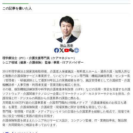
この記事を書いた人
秋山 和幸
理学療法士（PT）/ 介護支援専門員（ケアマネジャー）
シニア領域（健康・介護保険） 監修 / 事業・ITアドバイザー
2011年理学療法士国家資格取得後、介護老人保健施設・有料老人ホーム・通所介護・短期入所な
ど複数の介護保険サービス事業所で、リハビリテーション専門職・機能訓練指導員・センター長
（管理者）・研修講師として通算10年以上の実務経験を持つ。施設管理者として介護経営・介護
報酬請求・人事労務・利用者支援・営業活動を幅広く担当。
その後、個別機能訓練加算や科学的介護推進体制加算（LIFE）などの活用・算定を支援する介護
ソフトウェア・介護関連テクノロジー企業にてマーケティング・カスタマーサクセスを担当。介
護現場とIT・デジタルの両面から介護業界の課題に携わる。
月間最大100万PV超の介護事業者・介護専門職向け情報メディア「介護健康福祉のお役立ち通
信」を運営。介護保険制度・介護経営・現場実務に関する情報を発信している。
専門職・管理職・IT企業・メディアという４つの立場から介護業界を経験した視点で、現場で本
当に役立つ情報と実践の提供を目指す。
介護保険制度を踏まえたシニア向けサービス設計、コンテンツ監修、IT・業務効率化、製品開
発・共同開発のご相談を承っております。