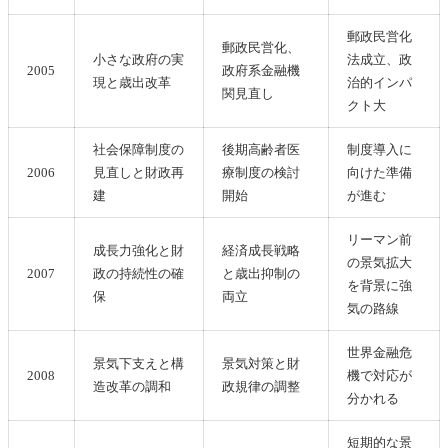
郵政民営化
郵政民営化、
小さな政府の実
法成立、政
2005
政府系金融機
現と歳出改革
治的インパ
関見直し
クト大
社会保障制度の
後期高齢者医
制度導入に
2006
見直しと財政再
療制度の検討
向けた準備
建
開始
が進む
リーマン前
成長力強化と財
経済成長戦略
の景気拡大
2007
政の持続性の確
と歳出抑制の
を背景に強
保
両立
気の路線
世界金融危
景気下支えと構
景気対策と財
2008
機で対応が
造改革の調和
政規律の調整
分かれる
短期的な景