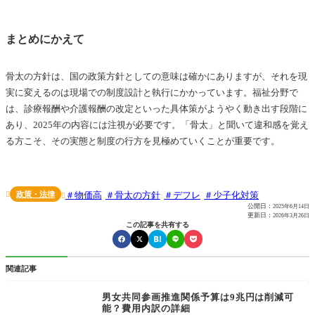
まとめにかえて
骨太の方針は、国の政策方針としての意味は確かにありますが、それを現
実に変えるのは現場での制度設計と執行にかかっています。福祉分野で
は、診療報酬や介護報酬の改定といった具体策がようやく動き出す段階に
あり、2025年の内容には注視が必要です。「骨太」と聞いて違和感を覚え
る方こそ、その実態と制度の行方を見極めていくことが重要です。
政策・法律
物価高
骨太の方針
デフレ
少子化対策


公開日：
2025年6月14日
更新日：
2026年3月26日
この記事を共有する
関連記事
男女共同参画推進関係予算は9兆円は削減可
能？費用内訳の詳細