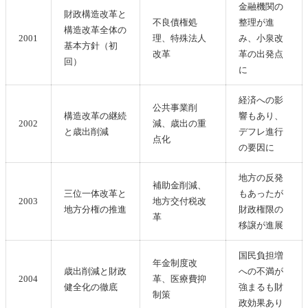
金融機関の
財政構造改革と
不良債権処
整理が進
構造改革全体の
2001
理、特殊法人
み、小泉改
基本方針（初
改革
革の出発点
回）
に
経済への影
公共事業削
構造改革の継続
響もあり、
2002
減、歳出の重
と歳出削減
デフレ進行
点化
の要因に
地方の反発
補助金削減、
三位一体改革と
もあったが
2003
地方交付税改
地方分権の推進
財政権限の
革
移譲が進展
国民負担増
年金制度改
歳出削減と財政
への不満が
2004
革、医療費抑
健全化の徹底
強まるも財
制策
政効果あり