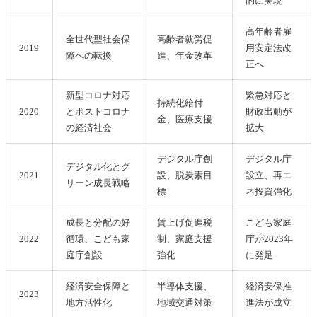
的に実現
高年齢者雇
全世代型社会保
高齢者就労促
2019
用安定法改
障への転換
進、年金改革
正へ
新型コロナ対応
緊急対応と
持続化給付
2020
とポストコロナ
財政出動が
金、医療支援
の経済社会
拡大
デジタル庁創
デジタル庁
デジタル化とグ
2021
設、脱炭素目
設立、再エ
リーン成長戦略
標
ネ投資強化
成長と分配の好
賃上げ促進税
こども家庭
2022
循環、こども家
制、家庭支援
庁が2023年
庭庁創設
強化
に発足
経済安全保障と
半導体支援、
経済安保推
2023
地方活性化
地域交通対策
進法が成立