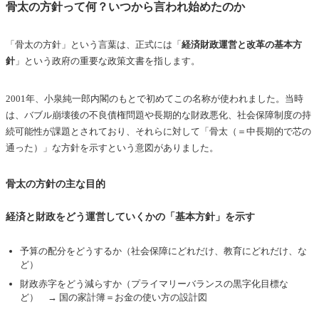
骨太の方針って何？いつから言われ始めたのか
「骨太の方針」という言葉は、正式には「
経済財政運営と改革の基本方
針
」という政府の重要な政策文書を指します。
2001年、小泉純一郎内閣のもとで初めてこの名称が使われました。当時
は、バブル崩壊後の不良債権問題や長期的な財政悪化、社会保障制度の持
続可能性が課題とされており、それらに対して「骨太（＝中長期的で芯の
通った）」な方針を示すという意図がありました。
骨太の方針の主な目的
経済と財政をどう運営していくかの「基本方針」を示す
予算の配分をどうするか（社会保障にどれだけ、教育にどれだけ、な
ど）
財政赤字をどう減らすか（プライマリーバランスの黒字化目標な
ど） → 国の家計簿＝お金の使い方の設計図