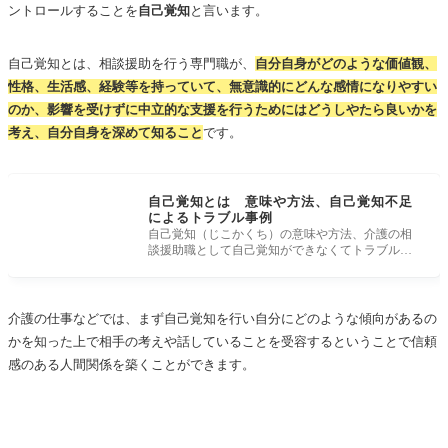
ントロールすることを
自己覚知
と言います。
自己覚知とは、相談援助を行う専門職が、
自分自身がどのような価値観、
性格、生活感、経験等を持っていて、無意識的にどんな感情になりやすい
のか、影響を受けずに中立的な支援を行うためにはどうしやたら良いかを
考え、自分自身を深めて知ること
です。
自己覚知とは 意味や方法、自己覚知不足
によるトラブル事例
自己覚知（じこかくち）の意味や方法、介護の相
談援助職として自己覚知ができなくてトラブルに
なった事例などを紹介します。 自
介護の仕事などでは、まず自己覚知を行い自分にどのような傾向があるの
かを知った上で相手の考えや話していることを受容するということで信頼
感のある人間関係を築くことができます。