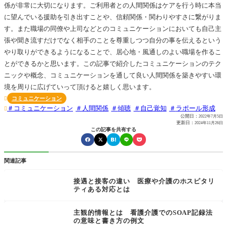
係が非常に大切になります。ご利用者との人間関係はケアを行う時に本当
に望んでいる援助を引き出すことや、信頼関係・関わりやすさに繋がりま
す。また職場の同僚や上司などとのコミュニケーションにおいても自己主
張や聞き流すだけでなく相手のことを尊重しつつ自分の事を伝えるという
やり取りができるようになることで、居心地・風通しのよい職場を作るこ
とができるかと思います。この記事で紹介したコミュニケーションのテク
ニックや概念、コミュニケーションを通して良い人間関係を築きやすい環
境を周りに広げていって頂けると嬉しく思います。
コミュニケーション

コミュニケーション
人間関係
傾聴
自己覚知
ラポール形成

公開日：
2022年7月5日
更新日：
2024年11月26日
この記事を共有する
関連記事
接遇と接客の違い 医療や介護のホスピタリ
ティある対応とは
主観的情報とは 看護介護でのSOAP記録法
の意味と書き方の例文