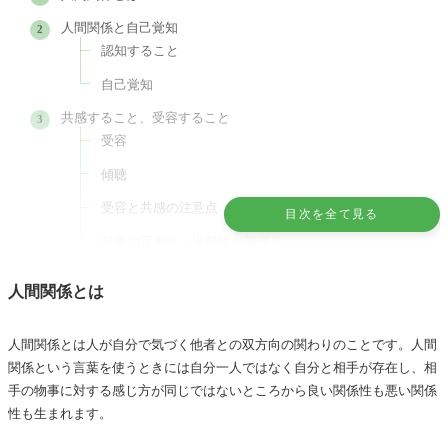
人間関係と自己覚知
認知すること
自己覚知
共感すること、受容すること
受容
傾聴
受容と共感の注意点
目次を全て見る
好意の互恵性（返報性の原理）
ラポール形成
人間関係とは
コミュニケーションの技術
バイスティックの７原則 対人援助技術
人間関係とは人が自分で気づく他者との双方向の関わりのことです。人間
非言語的コミュニケーション・言語的コミュニケーシ
関係という言葉を使うときには自分一人ではなく自分と相手が存在し、相
ョン
手の物事に対する感じ方が同じではないところから良い関係性も悪い関係
性も生まれます。
まとめ