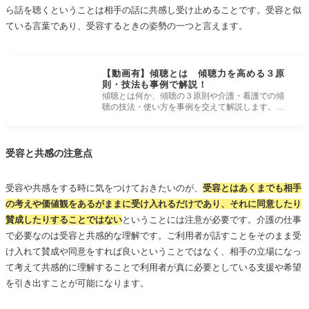
ら話を聴くということは相手の話に共感し受け止めることです。受容と似
ている言葉であり、受容するときの姿勢の一つと言えます。
【動画有】傾聴とは 傾聴力を高める３原
則・技法も事例で解説！
傾聴とは何か、傾聴の３原則や介護・看護での傾
聴の技法・使い方を事例を交えて解説します。こ
の記事で、傾聴・共感・受容の違い
受容と共感の注意点
受容や共感をする時に気をつけておきたいのが、
受容とはあくまでも相手
の考えや価値観をあるがままに受け入れるだけであり、それに同意したり
賛成したりすることではない
ということには注意が必要です。介護の仕事
で必要なのは受容と共感的な理解です。ご利用者が話すことをそのまま受
け入れて賛成や同意をすれば良いということではなく、相手の立場になっ
て考えて共感的に理解することで利用者が真に必要としている支援や希望
を引き出すことが可能になります。