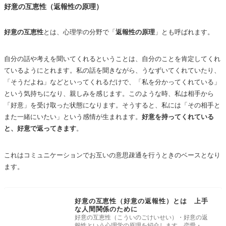
好意の互恵性（返報性の原理）
好意の互恵性
とは、心理学の分野で「
返報性の原理
」とも呼ばれます。
自分の話や考えを聞いてくれるということは、自分のことを肯定してくれ
ているようにとれます。私の話を聞きながら、うなずいてくれていたり、
「そうだよね」などといってくれるだけで、「私を分かってくれている」
という気持ちになり、親しみを感じます。このような時、私は相手から
「好意」を受け取った状態になります。そうすると、私には「その相手と
また一緒にいたい」という感情が生まれます。
好意を持ってくれている
と、好意で返ってきます
。
これはコミュニケーションでお互いの意思疎通を行うときのベースとなり
ます。
好意の互恵性（好意の返報性）とは 上手
な人間関係のために
好意の互恵性（こういのごけいせい）・好意の返
報性という心理学の原理を紹介します。恋愛・友