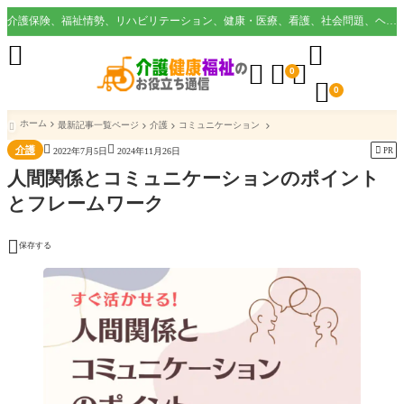
介護保険、福祉情勢、リハビリテーション、健康・医療、看護、社会問題、ヘルスケア業界など様々な切り口から役立つ情報を配信。





0

0
ホーム
最新記事一覧ページ
介護
コミュニケーション



介護

PR
2022年7月5日
2024年11月26日
人間関係とコミュニケーションのポイント
とフレームワーク

保存する