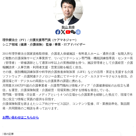
秋山 和幸
理学療法士（PT）/ 介護支援専門員（ケアマネジャー）
シニア領域（健康・介護保険） 監修 / 事業・ITアドバイザー
2011年理学療法士国家資格取得後、介護老人保健施設・有料老人ホーム・通所介護・短期入所な
ど複数の介護保険サービス事業所で、リハビリテーション専門職・機能訓練指導員・センター長
（管理者）・研修講師として通算10年以上の実務経験を持つ。施設管理者として介護経営・介護
報酬請求・人事労務・利用者支援・営業活動を幅広く担当。
その後、個別機能訓練加算や科学的介護推進体制加算（LIFE）などの活用・算定を支援する介護
ソフトウェア・介護関連テクノロジー企業にてマーケティング・カスタマーサクセスを担当。介
護現場とIT・デジタルの両面から介護業界の課題に携わる。
月間最大100万PV超の介護事業者・介護専門職向け情報メディア「介護健康福祉のお役立ち通
信」を運営。介護保険制度・介護経営・現場実務に関する情報を発信している。
専門職・管理職・IT企業・メディアという４つの立場から介護業界を経験した視点で、現場で本
当に役立つ情報と実践の提供を目指す。
介護保険制度を踏まえたシニア向けサービス設計、コンテンツ監修、IT・業務効率化、製品開
発・共同開発のご相談を承っております。
お問い合わせはこちらから

前の記事