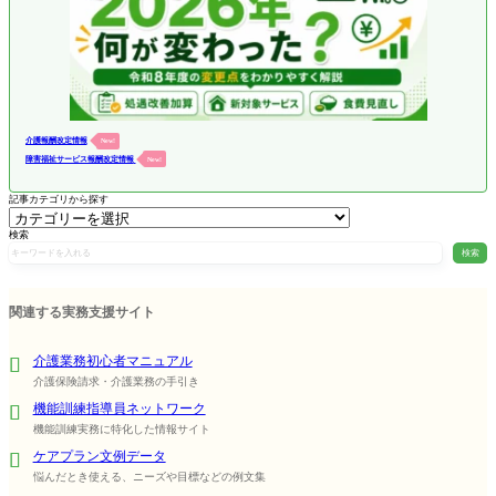
介護報酬改定情報
New!
障害福祉サービス報酬改定情報
New!
記事カテゴリから探す
検索
検索
関連する実務支援サイト
介護業務初心者マニュアル
介護保険請求・介護業務の手引き
機能訓練指導員ネットワーク
機能訓練実務に特化した情報サイト
ケアプラン文例データ
悩んだとき使える、ニーズや目標などの例文集