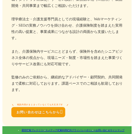
開発・共同事業まで幅広くご相談いただけます。
理学療法士・介護支援専門員としての現場経験と、Webマーケティン
グ・SEOの実務ノウハウを掛け合わせ、介護保険制度を踏まえた実用
性の高い提案と、事業成果につながる設計の両面から支援いたしま
す。
また、介護保険内サービスにとどまらず、保険外を含めたシニアビジ
ネス全体の視点から、現場ニーズ・制度・市場性を踏まえた事業づく
りやサービス改善にも対応可能です。
監修のみのご依頼から、継続的なアドバイザー・顧問契約、共同開発
まで柔軟に対応しております。課題ベースでのご相談も歓迎しており
ます。
相談内容がまとまっていなくても大丈夫です

お問い合わせはこちらから
運営情報
プレスリリース
メディア掲載
利用規約
プライバシーポリシー
お問い合わせ
サイトマップ