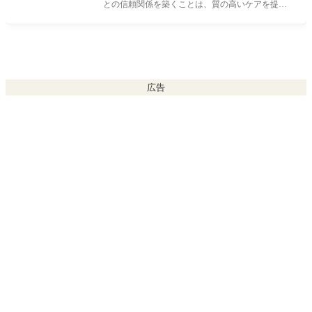
との信頼関係を築くことは、質の高いケアを提供
する上で欠かせません。その鍵とな
広告