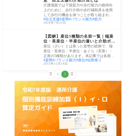
意 自立支援の介助方法とは
介護場面では下肢筋力や歩行能力の維持向
上のために、歩行介助や歩行補助具を使用
して歩行の機会を保つことが取り組まれま
自立支援
姿勢
バランス能力
筋力
す。
2016年7月21日
姿勢
【図解】座位5種類の名前一覧｜端座
位・長座位・半座位の違いと介助ポイ
ント
座位（ざい）とは座った姿勢の総称で、端
座位・長座位・半座位・あぐら（安座）・
正座の5種類があります。本記事では各座位
姿勢
バランス能力
座位
仙骨座り
の名
2015年12月14日


1
2