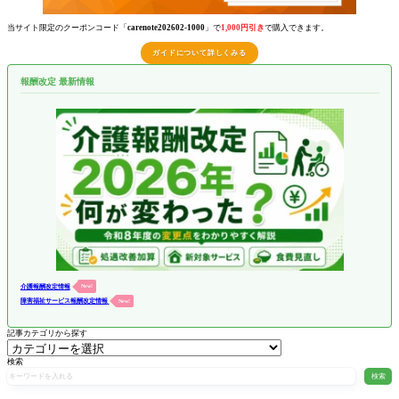
当サイト限定のクーポンコード「
carenote202602-1000
」で
1,000円引き
で購入できます。
ガイドについて詳しくみる
報酬改定 最新情報
介護報酬改定情報
New!
障害福祉サービス報酬改定情報
New!
記事カテゴリから探す
検索
検索