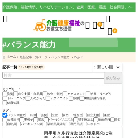
介護保険、福祉情勢、リハビリテーション、健康・医療、看護、社会問題、ヘルスケア業界など様々な切り口から役立つ情報を配信。





0

0
#バランス能力
ホーム
最新記事一覧ページ
バランス能力
Page 2

記事一覧
13 - 14件 / 全14件

絞り込み
カテゴリー
姿勢
自立支援・自助具
検査・測定
アセスメント
治療・リハビリ
トレーニング
人のからだ
テクノエイド
疾病
機能訓練指導員
健康知識
タグ
バランス能力
転倒
姿勢
立位
筋力
端座位
自立支援
座位
仙骨座り
車椅子
感覚
パーキンソニズム
理学療法士
座位保持
歩行
自助具
パーキンソン病
福祉用具貸与
専門用語
レボドパ
自立支援・自助具
両手引き歩行介助は介護度悪化に注