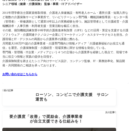
シニア領域（健康・介護保険） 監修 / 事業・ITアドバイザー
2011年理学療法士国家資格取得後、介護老人保健施設・有料老人ホーム・通所介護・短期入所な
ど複数の介護保険サービス事業所で、リハビリテーション専門職・機能訓練指導員・センター長
（管理者）・研修講師として通算10年以上の実務経験を持つ。施設管理者として介護経営・介護
報酬請求・人事労務・利用者支援・営業活動を幅広く担当。
その後、個別機能訓練加算や科学的介護推進体制加算（LIFE）などの活用・算定を支援する介護
ソフトウェア・介護関連テクノロジー企業にてマーケティング・カスタマーサクセスを担当。介
護現場とIT・デジタルの両面から介護業界の課題に携わる。
月間最大100万PV超の介護事業者・介護専門職向け情報メディア「介護健康福祉のお役立ち通
信」を運営。介護保険制度・介護経営・現場実務に関する情報を発信している。
専門職・管理職・IT企業・メディアという４つの立場から介護業界を経験した視点で、現場で本
当に役立つ情報と実践の提供を目指す。
介護保険制度を踏まえたシニア向けサービス設計、コンテンツ監修、IT・業務効率化、製品開
発・共同開発のご相談を承っております。
お問い合わせはこちらから

前の記事
ローソン、コンビニで介護支援 サロン
運営も
次の記事

要介護度「改善」で奨励金、介護事業者
が自立支援できる仕組みを！