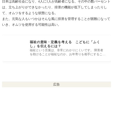
日本は高齢社会になり、4人に1人が高齢者になる。その中の数パーセント
は、立ち上がりができなかったり、排泄の機能が低下してしまったりし
て、オムツをするような状態になる。
また、元気な人もいつかはそんな風に排泄を管理することが困難になって
いき、オムツを使用する可能性は高い。
福祉の意味・定義を考える こどもに「ふく
し」を伝えるには？
福祉という言葉は、非常にわかりにくいです。 障害者
を助けることが福祉なのか、お年寄りを相手にすること
が福祉なのか、弱者の
広告