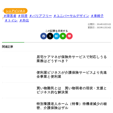
シニアビジネス

障害者
排泄
バリアフリー
ユニバーサルデザイン
車椅子

トイレ
外出
公開日：
2014年10月31日
更新日：
2023年12月24日
この記事を共有する
関連記事
居宅ケアマネが保険外サービスで対応しうる
業務はどうすべき？
便利屋ビジネスが介護保険サービスより先進
全事業と便利屋
買い物難民とは 買い物弱者の現状・支援と
ビジネス的な解決策
特別養護老人ホーム（特養）待機者減少の秘
密、介護保険はザル