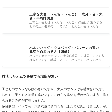
正常な大便（うんち・うんこ） 成分・色・太
さ・平均排便量
正常な大便とは（うんち・うんこ） 排便は介護をする
ときの三大要素の一つですが、どんな大便（うんち・う
んこ）が良い大便かや
ハルンバッグ・ウロバッグ・バルーンの違い｜
観察と血尿の見方【図解】
バルーンカテーテル法で持続的導尿して排尿している方
は多くいます。職場によって、バルーン、ハルンバッ
グ、ウロバッグなど呼び
排泄したオムツを捨てる場所が無い
子どものオムツならば小さいですが、大人のオムツは結構大きいです。
しかも、子どもとは量も違います。これらを臭いを漂わせないように捨て
られるごみ箱が存在しません。
多目的型トイレでも、大きな蓋つきゴミ箱はまだまだ見かけません。が、