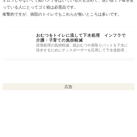
オムツじゃないくて紙パンツをはいている人も含めて、使い捨て下着を使
っている人にとってゴミ箱は必需品です。
衝撃的ですが、病院のトイレでもこれらが無いところは多いです。
おむつをトイレに流して下水処理 インフラで
介護・子育ての負担軽減
排泄処理の負担軽減、紙おむつや尿取りパットを下水に
排水するためにディスポーザーを応用して下水道処理す
る取り組みについて。
広告