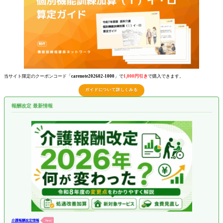
当サイト限定のクーポンコード「
carenote202602-1000
」で
1,000円引き
で購入できます。
ガイドについて詳しくみる
報酬改定 最新情報
介護報酬改定情報
New!