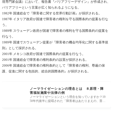
境専門家会議）において、報告書『バリアフリーデザイン』が作成され、
バリアフリーという言葉が広く知られるようになる。
1982年 国連総会で『障害者に関する世界行動計画』が採択される。
1987年 イタリア政府が国連で障害者の権利を守る国際条約の提案を行な
う。
1989年 スウェーデン政府が国連で障害者の権利を守る国際条約の提案を
行なう。
1989年 国連でスウェーデン提案が『障害者の機会均等化に関する基準規
則』として採択される。
2001年 メキシコ政府が国連で国際条約の提案を行なう。
2001年 国連総会で障害者の権利条約の設置が採択される。
2006年 国連総会で障害者の権利条約として『障害者の権利、尊厳の保
護、促進に関する包括的、総合的国際条約』が採択される。
ノーマライゼーションの理念とは ８原理・障
害福祉施策や法律の例
ノーマライゼーションという理念を知っていますか？19
50年代後半に提唱された「障害者はあたりまえの、普通
の、生活を送る権利が