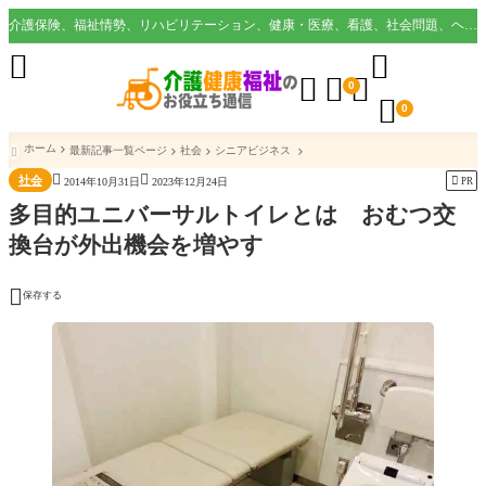
介護保険、福祉情勢、リハビリテーション、健康・医療、看護、社会問題、ヘルスケア業界など様々な切り口から役立つ情報を配信。





0

0
ホーム
最新記事一覧ページ
社会
シニアビジネス



社会

PR
2014年10月31日
2023年12月24日
多目的ユニバーサルトイレとは おむつ交
換台が外出機会を増やす

保存する