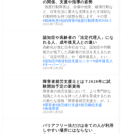
の関係、支援や指導の姿勢
強度行動障害は、自傷や他害、破壊行動な
ど、日常生活に重大な支障をきたす深刻な
行動特性を持つ状態を指します。その背景
精神疾患
知的障害
強度行動障害
DSM-5
には
2025年7月6日
ケアプラン・ケアマネ
認知症や高齢者の「法定代理人」にな
れる人、成年後見人との違い
高齢化が進む日本社会では、認知症や判断
能力が低下した高齢者の生活を支えるため
に「法定代理人」や「成年後見人」という
認知症
地域包括支援センター
成年後見人
制度が
キーパーソン
2025年2月3日
障害者・障害児
障害者就労支援士とは？2028年に試
験開始予定の新資格
障害者の就労支援において、より専門的な
知識とスキルを持った人材を育成するため
の新たな資格「障害者就労支援士」が、202
障害者
就労移行支援
就労継続支援
8年に
身体障害
2025年1月9日
老後生活
バリアフリー法だけは全ての人が利用
しやすい場所にはならない