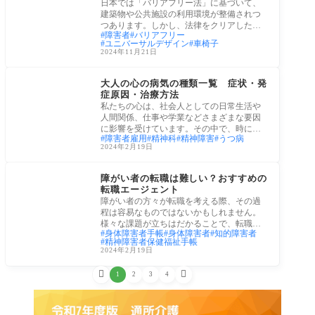
日本では「バリアフリー法」に基づいて、
建築物や公共施設の利用環境が整備されつ
つあります。しかし、法律をクリアしただ
障害者
バリアフリー
けでは
ユニバーサルデザイン
車椅子
2024年11月21日
障害者・障害児
大人の心の病気の種類一覧 症状・発
症原因・治療方法
私たちの心は、社会人としての日常生活や
人間関係、仕事や学業などさまざまな要因
に影響を受けています。その中で、時には
障害者雇用
精神科
精神障害
うつ病
心が疲
2024年2月19日
障害者・障害児
障がい者の転職は難しい？おすすめの
転職エージェント
障がい者の方々が転職を考える際、その過
程は容易なものではないかもしれません。
様々な課題が立ちはだかることで、転職活
身体障害者手帳
身体障害者
知的障害者
動は時
精神障害者保健福祉手帳
2024年2月19日


1
2
3
4