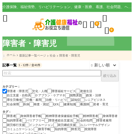
介護保険、福祉情勢、リハビリテーション、健康・医療、看護、社会問題、ヘルスケア業界など様々な切り口から役立つ情報を配信。





0

0
障害者・障害児
ホーム
最新記事一覧ページ
社会
障害者・障害児

記事一覧
1 - 12件 / 全41件

絞り込み
カテゴリー
障害者・障害児
文化・人権
障害福祉サービス
老後生活
自立支援・自助具
ケアプラン・ケアマネ
国際課題
政策・法律
厚生労働省
労働・雇用
治療・リハビリ
認知症
シニアビジネス
社会保障
疾病
検査・測定
健康知識
看護師
若者・育児
QOL
タグ
障害者
身体障害者手帳
精神障害者保健福祉手帳
精神障害者
身体障害者
知的障害者
バリアフリー
障害者総合支援法
社会的包摂
障害者雇用
就労移行支援
インクルージョン
就労継続支援
ユニバーサルデザイン
コミュニケーション
療育手帳
知的障害
障害児
視覚障害
ソーシャルインクルージョン