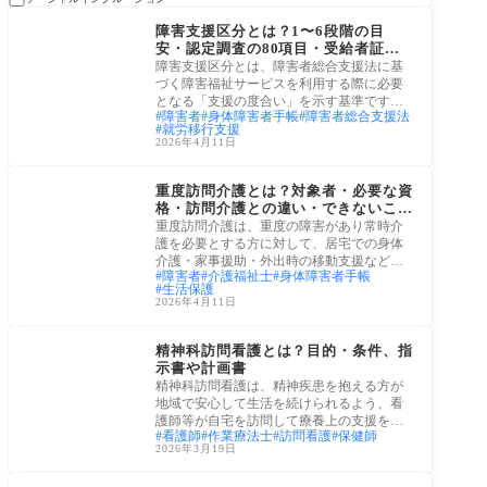
障害者・障害児
障害支援区分とは？1〜6段階の目
安・認定調査の80項目・受給者証ま
で徹底解説
障害支援区分とは、障害者総合支援法に基
づく障害福祉サービスを利用する際に必要
となる「支援の度合い」を示す基準です。
障害者
身体障害者手帳
障害者総合支援法
区分1
就労移行支援
2026年4月11日
障害者・障害児
重度訪問介護とは？対象者・必要な資
格・訪問介護との違い・できないこと
をわかりやすく解説
重度訪問介護は、重度の障害があり常時介
護を必要とする方に対して、居宅での身体
介護・家事援助・外出時の移動支援などを
障害者
介護福祉士
身体障害者手帳
長時間
生活保護
2026年4月11日
社会保障
精神科訪問看護とは？目的・条件、指
示書や計画書
精神科訪問看護は、精神疾患を抱える方が
地域で安心して生活を続けられるよう、看
護師等が自宅を訪問して療養上の支援を行
看護師
作業療法士
訪問看護
保健師
うサー
2026年3月19日
労働・雇用