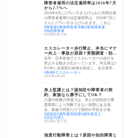
障害者雇用の法定雇用率は2026年7月
から2.7%へ
2024年4月に2.5%へ引き上げられた民間企業
の障害者雇用の法定雇用率は、2026年7月に
さらに2.7%へ引き上げられます。これに伴
障害者
身体障害者手帳
身体障害者
い、障害者
知的障害者
2026年3月11日
政策・法律
エスカレーター歩行禁止、本当にマナ
ー向上・事故が原因？実態調査・効果
検証なく条例運用される危険性
近年、日本各地でエスカレーターの歩行を
禁止する動きが広がっています。埼玉県は2
021年に全国初の条例を制定し、名古屋市も
条例
エスカレーター
2023年
2026年3月4日
ケアプラン・ケアマネ
身上監護とは？認知症や障害者の契
約、家族なら勝手にしてOK？
介護や医療の現場では、本人が認知症や重
度障害により判断できない状態にある場
合、家族の同意だけで契約や手続きが進ん
認知症
成年後見制度
成年後見人
でいくこ
法定代理人
2026年1月17日
障害者・障害児
強度行動障害とは？原因や知的障害と