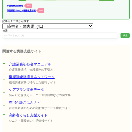
介護報酬改定情報
New!
障害福祉サービス報酬改定情報
New!
記事カテゴリから探す
検索
検索
関連する実務支援サイト
介護業務初心者マニュアル
介護保険請求・介護業務の手引き
機能訓練指導員ネットワーク
機能訓練実務に特化した情報サイト
ケアプラン文例データ
悩んだとき使える、ニーズや目標などの例文集
在宅介護ごはんナビ
在宅高齢者のための宅配食サービス比較ガイド
高齢者くらし支援ガイド
シニア・高齢者の生活情報サイト