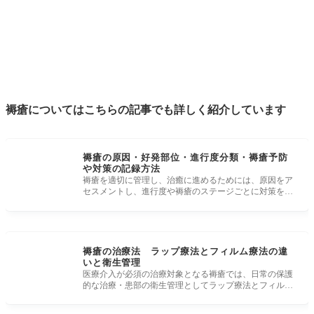
褥瘡についてはこちらの記事でも詳しく紹介しています
褥瘡の原因・好発部位・進行度分類・褥瘡予防
や対策の記録方法
褥瘡を適切に管理し、治癒に進めるためには、原因をア
セスメントし、進行度や褥瘡のステージごとに対策を行
っていくことが大切で
褥瘡の治療法 ラップ療法とフィルム療法の違
いと衛生管理
医療介入が必須の治療対象となる褥瘡では、日常の保護
的な治療・患部の衛生管理としてラップ療法とフィルム
療法が選択されること