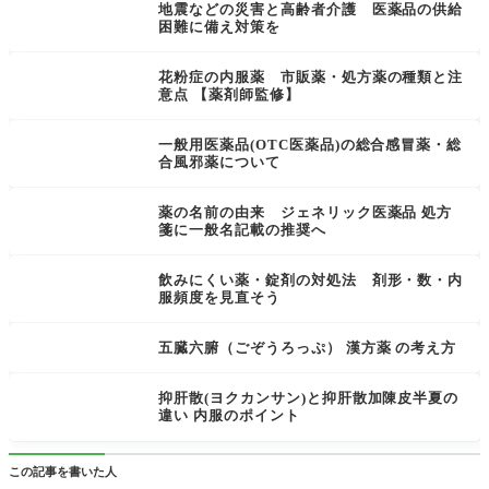
地震などの災害と高齢者介護 医薬品の供給
困難に備え対策を
花粉症の内服薬 市販薬・処方薬の種類と注
意点 【薬剤師監修】
一般用医薬品(OTC医薬品)の総合感冒薬・総
合風邪薬について
薬の名前の由来 ジェネリック医薬品 処方
箋に一般名記載の推奨へ
飲みにくい薬・錠剤の対処法 剤形・数・内
服頻度を見直そう
五臓六腑（ごぞうろっぷ） 漢方薬 の考え方
抑肝散(ヨクカンサン)と抑肝散加陳皮半夏の
違い 内服のポイント
この記事を書いた人