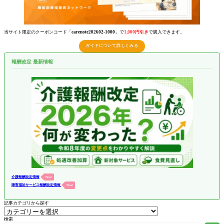
当サイト限定のクーポンコード「
carenote202602-1000
」で
1,000円引き
で購入できます。
ガイドについて詳しくみる
報酬改定 最新情報
介護報酬改定情報
New!
障害福祉サービス報酬改定情報
New!
記事カテゴリから探す
検索