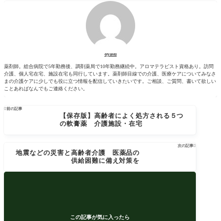
oyasu
薬剤師。総合病院で5年勤務後、調剤薬局で10年勤務継続中。アロマテラピスト資格あり。訪問
介護、個人宅在宅、施設在宅も同行しています。薬剤師目線での介護、医療ケアについてみなさ
まの介護ケアに少しでも役に立つ情報を配信していきたいです。ご相談、ご質問、書いて欲しい
ことあればなんでもご連絡ください。

前の記事
【保存版】高齢者によく処方される５つ
の軟膏薬 介護施設・在宅
次の記事

地震などの災害と高齢者介護 医薬品の
供給困難に備え対策を
この記事が気に入ったら