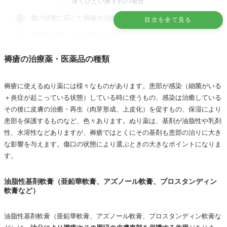
深くひどい床ずれの場合
傷の状態に応じた褥瘡の治療薬の種類
目次を全て見る
褥瘡の治療によく使用される医薬品
ユーパスタ軟膏
褥瘡の治療薬・医薬品の種類
カデックス軟膏
ゲーベンクリーム
褥瘡に使えるぬり薬には様々なものがあります。患部が感染（細菌がいる
フィブラストスプレー
＋炎症が起こっている状態）している時に使うもの、感染は治癒している
その後に皮膚の治癒・再生（肉芽形成、上皮化）を促すもの、保湿により
プロスタンディン軟膏
患部を保護するものなど、色々あります。ぬり薬は、基剤が油脂性や乳剤
褥瘡部位に発赤・紫斑などがある時
性、水溶性などありますが、褥瘡ではとくにその基剤も患部の治りに大き
な影響を与えます。傷口の状態により選ぶときの大きなポイントになりま
褥瘡に化膿・感染、炎症を伴っている時
す。
状態を観察して、記録して、適切な診察と治療を選択しても
らうことが大切！
油脂性基剤軟膏（亜鉛華軟膏、アズノール軟膏、プロスタンディン
軟膏など）
褥瘡についてはこちらの記事でも詳しく紹介しています
油脂性基剤軟膏（亜鉛華軟膏、アズノール軟膏、プロスタンディン軟膏な