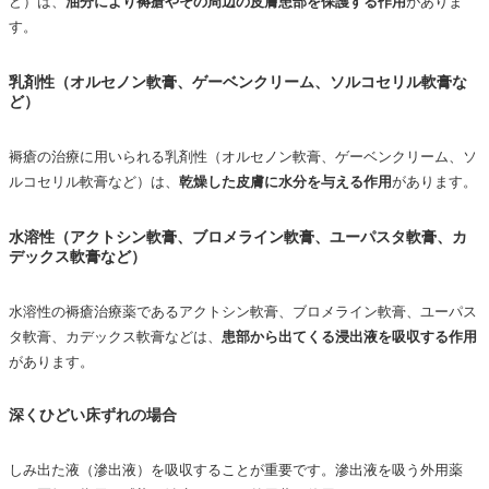
ど）は、
油分により褥瘡やその周辺の皮膚患部を保護する作用
がありま
す。
乳剤性（オルセノン軟膏、ゲーベンクリーム、ソルコセリル軟膏な
ど）
褥瘡の治療に用いられる
乳剤性（オルセノン軟膏、ゲーベンクリーム、ソ
ルコセリル軟膏など）は、
乾燥した皮膚に水分を与える作用
があります。
水溶性（アクトシン軟膏、ブロメライン軟膏、ユーパスタ軟膏、カ
デックス軟膏など）
水溶性の褥瘡治療薬であるアクトシン軟膏、ブロメライン軟膏、ユーパス
タ軟膏、カデックス軟膏などは、
患部から出てくる浸出液を吸収する作用
があります。
深くひどい床ずれの場合
しみ出た液（滲出液）を吸収することが重要です。滲出液を吸う外用薬