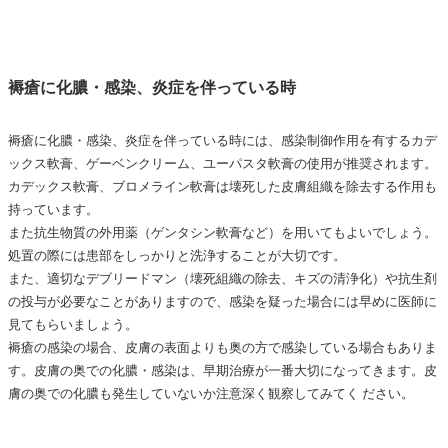
褥瘡に化膿・感染、炎症を伴っている時
褥瘡に化膿・感染、炎症を伴っている時には、
感染制御作用を有するカデ
ックス軟膏、ゲーベンクリーム、ユーパスタ軟膏の使用が推奨されます。
カデックス軟膏、ブロメライン軟膏は壊死した皮膚組織を除去する作用も
持っています。
また抗生物質の外用薬（ゲンタシン軟膏など）を用いてもよいでしょう。
処置の際には患部をしっかりと洗浄することが大切です。
また、適切なデブリードマン（壊死組織の除去、キズの清浄化）や抗生剤
の投与が必要なことがありますので、感染を疑った場合には早めに医師に
見てもらいましょう。
褥瘡の感染の場合、皮膚の表面よりも奥の方で感染している場合もありま
す。皮膚の奥での化膿・感染は、早期治療が一番大切になってきます。皮
膚の奥での化膿も発生していないか注意深く観察してみてく ださい。