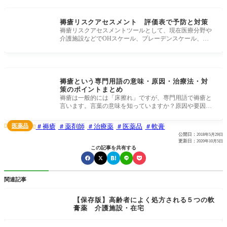
褥瘡リスクアセスメント 評価表で予防と対策
褥瘡リスクアセスメントツールとして、現在医療分野や
介護施設などでOHスケール、ブレーデンスケール、褥
瘡危険因子評価表（DESIGN
褥瘡という専門用語の意味・原因・治療法・対
策のポイントまとめ
褥瘡は一般的には「床擦れ」ですが、専門用語で褥瘡と
言います。言葉の意味を知っていますか？原因や要因、
治療法・褥瘡予防のポ
医薬品
褥瘡
薬剤師
治療薬
医薬品
軟膏


公開日：
2018年5月29日
更新日：
2020年10月5日
この記事を共有する
関連記事
【保存版】高齢者によく処方される５つの軟
膏薬 介護施設・在宅