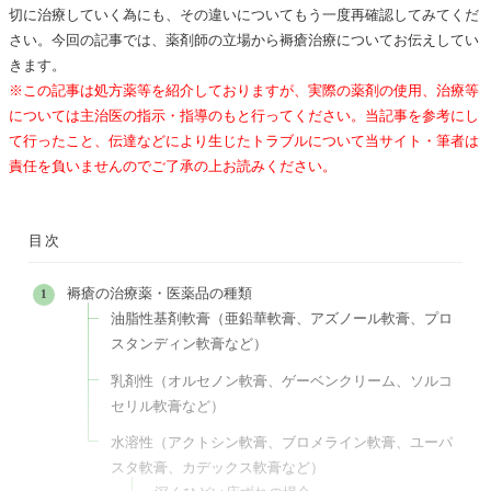
切に治療していく為にも、その違いについてもう一度再確認してみてくだ
さい。
今回の記事では、薬剤師の立場から褥瘡治療についてお伝えしてい
きます。
※この記事は処方薬等を紹介しておりますが、実際の薬剤の使用、治療等
については主治医の指示・指導のもと行ってください。当記事を参考にし
て行ったこと、伝達などにより生じたトラブルについて当サイト・筆者は
責任を負いませんのでご了承の上お読みください。
目次
褥瘡の治療薬・医薬品の種類
油脂性基剤軟膏（亜鉛華軟膏、アズノール軟膏、プロ
スタンディン軟膏など）
乳剤性（オルセノン軟膏、ゲーベンクリーム、ソルコ
セリル軟膏など）
水溶性（アクトシン軟膏、ブロメライン軟膏、ユーパ
スタ軟膏、カデックス軟膏など）