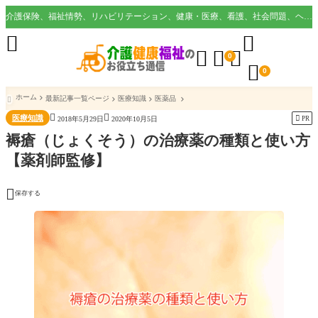
介護保険、福祉情勢、リハビリテーション、健康・医療、看護、社会問題、ヘルスケア業界など様々な切り口から役立つ情報を配信。





0

0
ホーム
最新記事一覧ページ
医療知識
医薬品



医療知識

PR
2018年5月29日
2020年10月5日
褥瘡（じょくそう）の治療薬の種類と使い方
【薬剤師監修】

保存する