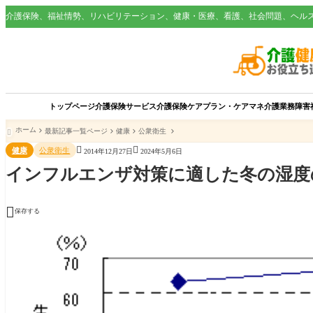
介護保険、福祉情勢、リハビリテーション、健康・医療、看護、社会問題、ヘル
トップページ
介護保険サービス
介護保険
ケアプラン・ケアマネ
介護業務
障害
ホーム
最新記事一覧ページ
健康
公衆衛生



健康
公衆衛生
2014年12月27日
2024年5月6日
インフルエンザ対策に適した冬の湿度の

保存する