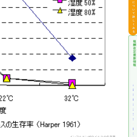
に
つ
い
て
詳
し
く
み
る
報
酬
改
定
最
新
情
報
介
護
報
酬
改
定
情
報
障
害
インフルエンザウイルスの生存率