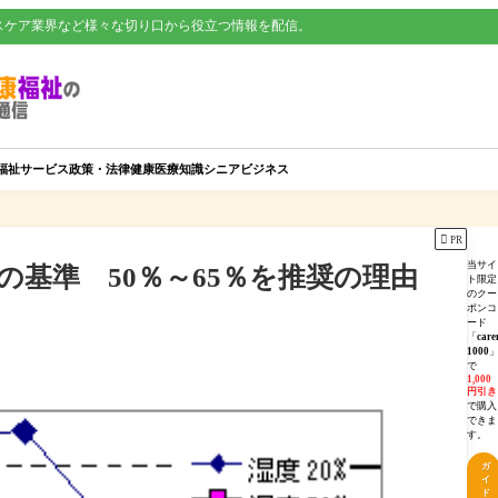
スケア業界など様々な切り口から役立つ情報を配信。
福祉サービス
政策・法律
健康
医療知識
シニアビジネス

PR
当サイ
基準 50％～65％を推奨の理由
ト限定
のクー
ポンコ
ード
「
care
1000
で
1,000
円引き
で購入
できま
す。
ガ
イ
ド