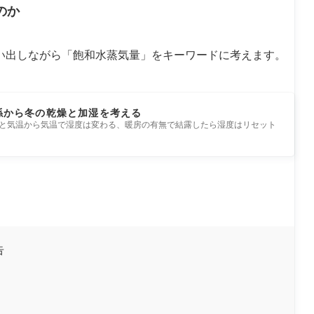
のか
い出しながら「飽和水蒸気量」をキーワードに考えます。
係から冬の乾燥と加湿を考える
と気温から気温で湿度は変わる、暖房の有無で結露したら湿度はリセット
告