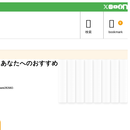


0
検索
bookmark
あなたへのおすすめ
note202602-
」