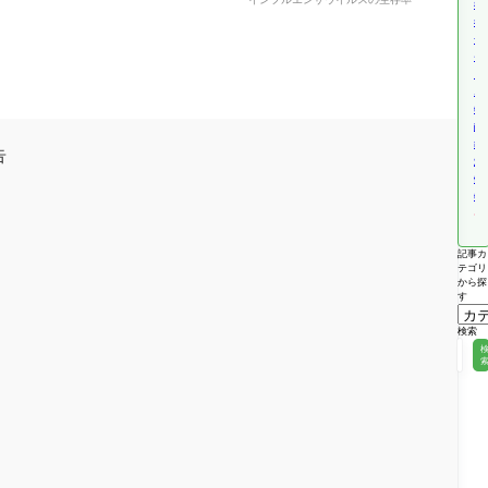
福
祉
サ
ー
ビ
ス
報
酬
改
告
定
情
報
記事カ
テゴリ
から探
す
検索