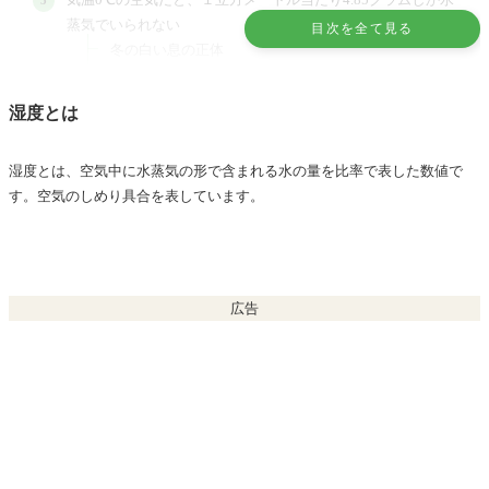
蒸気でいられない
目次を全て見る
冬の白い息の正体
水蒸気が5ｇしか含まれない空気を部屋の暖房で加熱
すると・・・
湿度とは
北風（季節風）と湿度の関係
湿度とは、空気中に水蒸気の形で含まれる水の量を比率で表した数値で
暖房と湿度の関係
す。空気のしめり具合を表しています。
６畳の部屋の容積は？湿度100％は？
施設・学校などの加湿でタオル程度では…ちょっと疑問
広い部屋で加湿をするには？
広告
部屋が冷えると結露して湿度がリセットされる
結露が発生するのは家や窓の断熱性に問題がある
加湿量:300ml/1時間の加湿器は気休め程度で意味ない
かも？
こちらの記事もどうぞ！インフルエンザ対策に冬の湿
度の基準は？