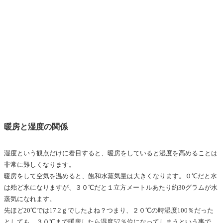
暖房と湿度の関係
湿度という観点だけに着目すると、暖房をしていると湿度を高めることは
非常に難しくなります。
暖房をして空気を温めると、飽和水蒸気量は大きくなります。０℃だと水
は殆ど氷になりますが、３０℃だと１立方メートルあたり約30グラムが水
蒸気になれます。
先ほど20℃では17.2ｇでしたよね？つまり、２０℃の時湿度100％だった
としても、３０℃まで暖房したら湿度57％位になってしまうという事で