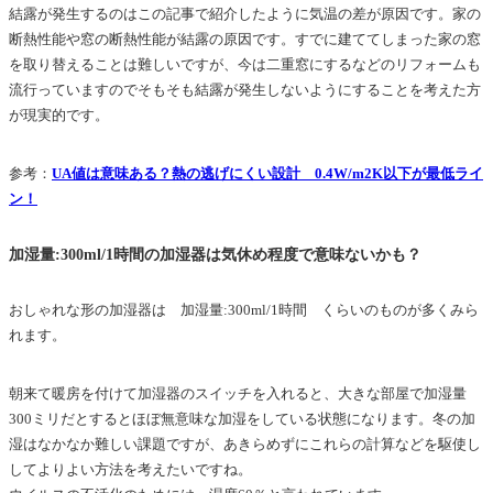
結露が発生するのはこの記事で紹介したように気温の差が原因です。家の
断熱性能や窓の断熱性能が結露の原因です。すでに建ててしまった家の窓
を取り替えることは難しいですが、今は二重窓にするなどのリフォームも
流行っていますのでそもそも結露が発生しないようにすることを考えた方
が現実的です。
参考：
UA値は意味ある？熱の逃げにくい設計 0.4W/m2K以下が最低ライ
ン！
加湿量:300ml/1時間の加湿器は気休め程度で意味ないかも？
おしゃれな形の加湿器は 加湿量:300ml/1時間 くらいのものが多くみら
れます。
朝来て暖房を付けて加湿器のスイッチを入れると、大きな部屋で加湿量
300ミリだとするとほぼ無意味な加湿をしている状態になります。冬の加
湿はなかなか難しい課題ですが、あきらめずにこれらの計算などを駆使し
してよりよい方法を考えたいですね。