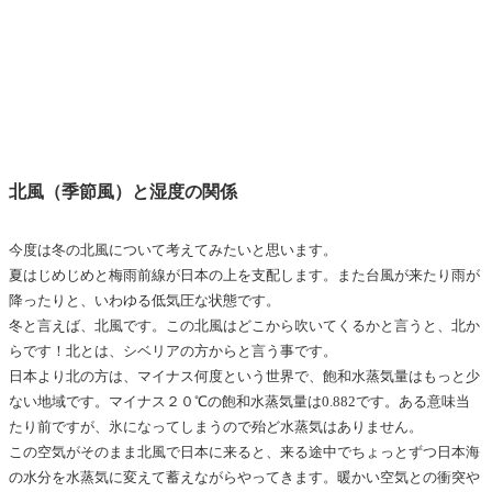
北風（季節風）と湿度の関係
今度は冬の北風について考えてみたいと思います。
夏はじめじめと梅雨前線が日本の上を支配します。また台風が来たり雨が
降ったりと、いわゆる低気圧な状態です。
冬と言えば、北風です。この北風はどこから吹いてくるかと言うと、北か
らです！北とは、シベリアの方からと言う事です。
日本より北の方は、マイナス何度という世界で、飽和水蒸気量はもっと少
ない地域です。マイナス２０℃の飽和水蒸気量は0.882です。ある意味当
たり前ですが、氷になってしまうので殆ど水蒸気はありません。
この空気がそのまま北風で日本に来ると、来る途中でちょっとずつ日本海
の水分を水蒸気に変えて蓄えながらやってきます。暖かい空気との衝突や