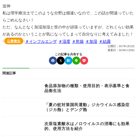
追伸
私は理学療法士でこのような分野は畑違いなので、この話が間違っていた
らごめんなさい！
ただ、なんとなく加湿加湿と世の中が頑張っていますが、どれくらい効果
があるのかということが気になってしまって自分なりに考えてみました！
公衆衛生
インフルエンザ
湿度
乾燥
加湿
結露


公開日：
2017年1月22日
更新日：
2023年11月9日
この記事を共有する
関連記事
食品添加物の種類・使用目的・表示基準と食
品衛生法
「夏の蚊対策国民運動」ジカウイルス感染症
（ジカ熱）とデング熱
次亜塩素酸水はノロウイルスの消毒にも効果
的、使用方法を紹介