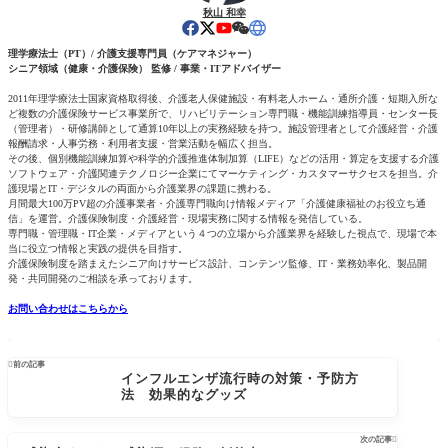
秋山 和幸
理学療法士（PT）/ 介護支援専門員（ケアマネジャー）
シニア領域（健康・介護保険） 監修 / 事業・ITアドバイザー
2011年理学療法士国家資格取得後、介護老人保健施設・有料老人ホーム・通所介護・短期入所な
ど複数の介護保険サービス事業所で、リハビリテーション専門職・機能訓練指導員・センター長
（管理者）・研修講師として通算10年以上の実務経験を持つ。施設管理者として介護経営・介護
報酬請求・人事労務・利用者支援・営業活動を幅広く担当。
その後、個別機能訓練加算や科学的介護推進体制加算（LIFE）などの活用・算定を支援する介護
ソフトウェア・介護関連テクノロジー企業にてマーケティング・カスタマーサクセスを担当。介
護現場とIT・デジタルの両面から介護業界の課題に携わる。
月間最大100万PV超の介護事業者・介護専門職向け情報メディア「介護健康福祉のお役立ち通
信」を運営。介護保険制度・介護経営・現場実務に関する情報を発信している。
専門職・管理職・IT企業・メディアという４つの立場から介護業界を経験した視点で、現場で本
当に役立つ情報と実践の提供を目指す。
介護保険制度を踏まえたシニア向けサービス設計、コンテンツ監修、IT・業務効率化、製品開
発・共同開発のご相談を承っております。
お問い合わせはこちらから

前の記事
インフルエンザ流行時の対策・予防方
法 効果的なグッズ
次の記事
