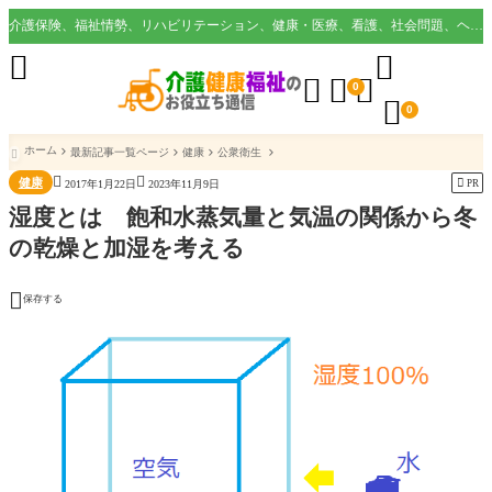
介護保険、福祉情勢、リハビリテーション、健康・医療、看護、社会問題、ヘルスケア業界など様々な切り口から役立つ情報を配信。





0

0
ホーム
最新記事一覧ページ
健康
公衆衛生



健康

PR
2017年1月22日
2023年11月9日
湿度とは 飽和水蒸気量と気温の関係から冬
の乾燥と加湿を考える

保存する