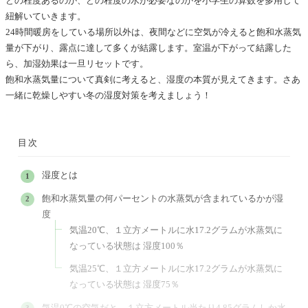
どの程度あるのか、どの程度の水が必要なのかを小学生の算数を多用して
紐解いていきます。
24時間暖房をしている場所以外は、夜間などに空気が冷えると飽和水蒸気
量が下がり、露点に達して多くが結露します。室温が下がって結露した
ら、加湿効果は一旦リセットです。
飽和水蒸気量について真剣に考えると、湿度の本質が見えてきます。さあ
一緒に乾燥しやすい冬の湿度対策を考えましょう！
目次
湿度とは
飽和水蒸気量の何パーセントの水蒸気が含まれているかが湿
度
気温20℃、１立方メートルに水17.2グラムが水蒸気に
なっている状態は 湿度100％
気温25℃、１立方メートルに水17.2グラムが水蒸気に
なっている状態は 湿度75％
気温0℃の空気だと、１立方メートル当たり4.85グラムしか水