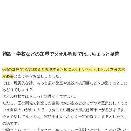
施設・学校などの加湿でタオル程度では…ちょっと疑問
6畳の部屋で湿度100％を実現するために500ミリペットボトル1本分の水
が必要
と言う事をお話ししました。
では、現実的な話、もっと広い教室や施設の共用部などを加湿するとした
らどうでしょう？
タオル数枚ではちょっと無理そうですよね。
ただし、圧の関係で乾燥した空気は水があると少しずつ水蒸気にしようと
いう自然の力が働くので、水分に近い部分の湿度は若干上がるはずです。
今まで話してきたのは、容積をまんべんなく一定の湿度にするとしたら…
の話です。
中学生くらいでしょうか？ボイルシャルルの法則？とかだったかと思いま