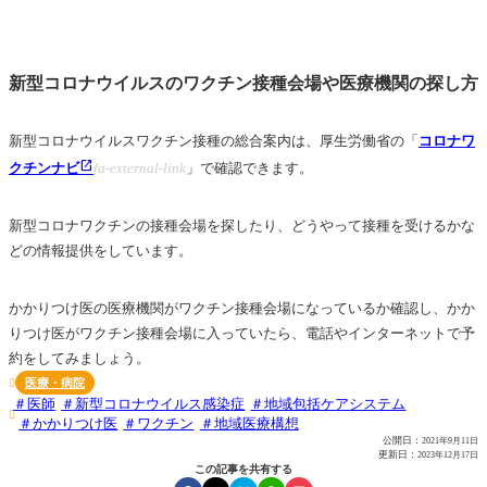
新型コロナウイルスのワクチン接種会場や医療機関の探し方
新型コロナウイルスワクチン接種の総合案内は、厚生労働省の「
コロナワ
クチンナビ
fa-external-link
」で確認できます。
新型コロナワクチンの接種会場を探したり、どうやって接種を受けるかな
どの情報提供をしています。
かかりつけ医の医療機関がワクチン接種会場になっているか確認し、かか
りつけ医がワクチン接種会場に入っていたら、電話やインターネットで予
約をしてみましょう。
医療・病院

医師
新型コロナウイルス感染症
地域包括ケアシステム

かかりつけ医
ワクチン
地域医療構想
公開日：
2021年9月11日
更新日：
2023年12月17日
この記事を共有する