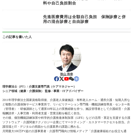
料や自己負担割合
先進医療費用は全額自己負担 保険診療と併
用の混合診療と自由診療
この記事を書いた人
秋山 和幸
理学療法士（PT）/ 介護支援専門員（ケアマネジャー）
シニア領域（健康・介護保険） 監修 / 事業・ITアドバイザー
2011年理学療法士国家資格取得後、介護老人保健施設・有料老人ホーム・通所介護・短期入所な
ど複数の介護保険サービス事業所で、リハビリテーション専門職・機能訓練指導員・センター長
（管理者）・研修講師として通算10年以上の実務経験を持つ。施設管理者として介護経営・介護
報酬請求・人事労務・利用者支援・営業活動を幅広く担当。
その後、個別機能訓練加算や科学的介護推進体制加算（LIFE）などの活用・算定を支援する介護
ソフトウェア・介護関連テクノロジー企業にてマーケティング・カスタマーサクセスを担当。介
護現場とIT・デジタルの両面から介護業界の課題に携わる。
月間最大100万PV超の介護事業者・介護専門職向け情報メディア「介護健康福祉のお役立ち通