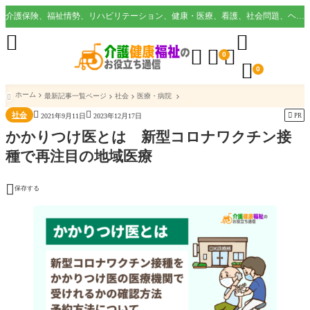
介護保険、福祉情勢、リハビリテーション、健康・医療、看護、社会問題、ヘルスケア業界など様々な切り口から役立つ情報を配信。





0

0
ホーム
最新記事一覧ページ
社会
医療・病院



社会

PR
2021年9月11日
2023年12月17日
かかりつけ医とは 新型コロナワクチン接
種で再注目の地域医療

保存する