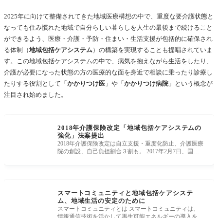
2025年に向けて整備されてきた地域医療構想の中で、重度な要介護状態と
なっても住み慣れた地域で自分らしい暮らしを人生の最後まで続けること
ができるよう、医療・介護・予防・住まい・生活支援が包括的に確保され
る体制（
地域包括ケアシステム
）の構築を実現することも提唱されていま
す。この地域包括ケアシステムの中で、病気を抱えながら生活をしたり、
介護が必要になった状態の方の医療的な面を身近で相談に乗ったり診療し
たりする役割として「
かかりつけ医
」や「
かかりつけ病院
」という概念が
注目され始めました。
2018年介護保険改定「地域包括ケアシステムの
強化」法案提出
2018年介護保険改定は自立支援・重度化防止、介護医療
院の創設、自己負担割合３割も。 2017年2月7日、国会
に「地域包括ケアシステム
スマートコミュニティと地域包括ケアシステ
ム、地域生活の安定のために
スマートコミュニティとは スマートコミュニティは、
情報通信技術を活かして再生可能エネルギーの導入を促