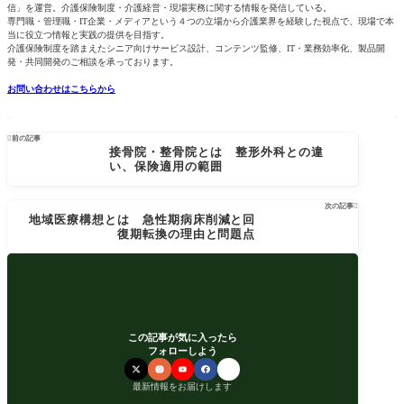
信」を運営。介護保険制度・介護経営・現場実務に関する情報を発信している。
専門職・管理職・IT企業・メディアという４つの立場から介護業界を経験した視点で、現場で本
当に役立つ情報と実践の提供を目指す。
介護保険制度を踏まえたシニア向けサービス設計、コンテンツ監修、IT・業務効率化、製品開
発・共同開発のご相談を承っております。
お問い合わせはこちらから

前の記事
接骨院・整骨院とは 整形外科との違
い、保険適用の範囲
次の記事

地域医療構想とは 急性期病床削減と回
復期転換の理由と問題点
この記事が気に入ったら
フォローしよう
最新情報をお届けします